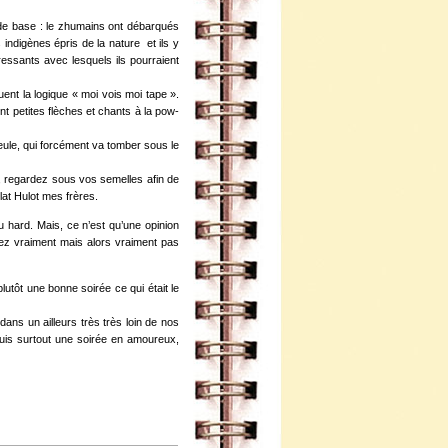
ux de base : le zhumains ont débarqués
 indigènes épris de la nature et ils y
ressants avec lesquels ils pourraient
uent la logique « moi vois moi tape ».
nt petites flèches et chants à la pow-
ueule, qui forcément va tomber sous le
s, regardez sous vos semelles afin de
at Hulot mes frères.
hard. Mais, ce n’est qu’une opinion
allez vraiment mais alors vraiment pas
lutôt une bonne soirée ce qui était le
ns un ailleurs très très loin de nos
puis surtout une soirée en amoureux,