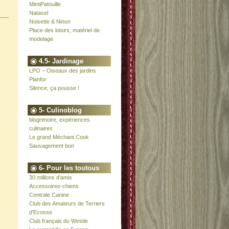
MimiPatouille
Natasel
Noisette & Ninon
Place des loisirs, matériel de
modelage
4.5- Jardinage
LPO – Oiseaux des jardins
Planfor
Silence, ça pousse !
5- Culinoblog
blogrimoire, expériences
culinaires
Le grand Méchant Cook
Sauvagement bon
6- Pour les toutous
30 millions d'amis
Accessoires-chiens
Centrale Canine
Club des Amateurs de Terriers
d'Ecosse
Club français du Westie