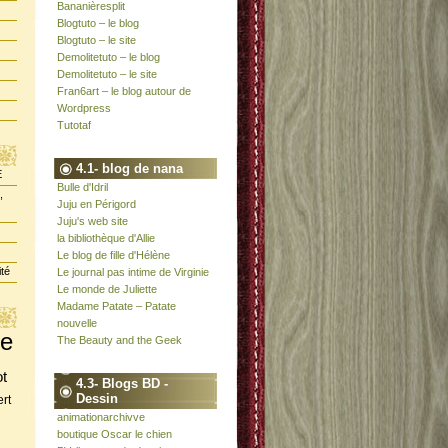
Bananièresplit
Blogtuto – le blog
Blogtuto – le site
Demolitetuto – le blog
Demolitetuto – le site
Fran6art – le blog autour de
Wordpress
Tutotaf
4.1- blog de nana
E
Bulle d'Idril
,
Juju en Périgord
Juju's web site
la bibliothèque d'Allie
Le blog de fille d'Hélène
ité
Le journal pas intime de Virginie
Le monde de Juliette
Madame Patate – Patate
nouvelle
te
The Beauty and the Geek
ot
4.3- Blogs BD -
Dessin
rt
animationarchivve
boutique Oscar le chien