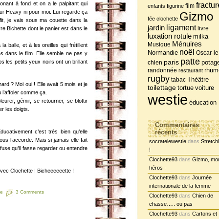
ionant à fond et on a le palpitant qui
fractur
film
enfants
figurine
our Heavy ni pour moi. Lui regarde ça
Gizmo
fée clochette
fit, je vais sous ma couette dans la
jardin
ligament
livre
e Bichette dont le panier est dans le
luxation rotule
milka
Ménuires
Musique
 balle, et à les oreilles qui frétillent
noël
Normandie
Oscar-le
es dans le film. Elle semble ne pas y
patte
s les petits yeux noirs ont un brillant
paris
potag
chien
randonnée
rhum
restaurant
rugby
tabac
Théâtre
d ? Moi oui ! Elle avait 5 mois et je
toilettage
tortue
voiture
u l’affoler comme ça.
westie
leurer, gémir, se retourner, se blottir
éducation
r les doigts.
Commentaires
ucativement c’est très bien qu’elle
récents
ous l’accorde. Mais si jamais elle fait
socratelewestie
dans
Stretch
efuse qu’il fasse regarder ou entendre
!
Clochette93
dans
Gizmo, mo
héros !
avec Clochette ! Bicheeeeeette !
Clochette93
dans
Journée
internationale de la femme
ée
3 Comments
Clochette93
dans
Chien de
chasse….. ou pas
Clochette93
dans
Cartons et