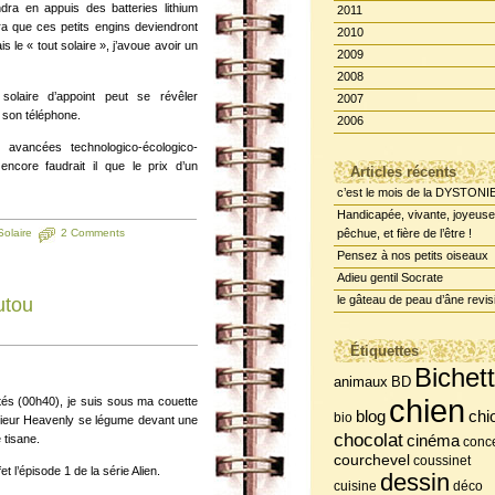
dra en appuis des batteries lithium
2011
ra que ces petits engins deviendront
2010
le « tout solaire », j’avoue avoir un
2009
2008
olaire d’appoint peut se révêler
2007
 son téléphone.
2006
 avancées technologico-écologico-
encore faudrait il que le prix d’un
Articles récents
c’est le mois de la DYSTONI
Handicapée, vivante, joyeuse
olaire
2 Comments
pêchue, et fière de l’être !
Pensez à nos petits oiseaux
Adieu gentil Socrate
le gâteau de peau d’âne revis
utou
Étiquettes
Bichet
BD
animaux
chien
ités (00h40), je suis sous ma couette
chi
blog
bio
Sieur Heavenly se légume devant une
chocolat
 tisane.
cinéma
conce
courchevel
coussinet
et l’épisode 1 de la série Alien.
dessin
cuisine
déco