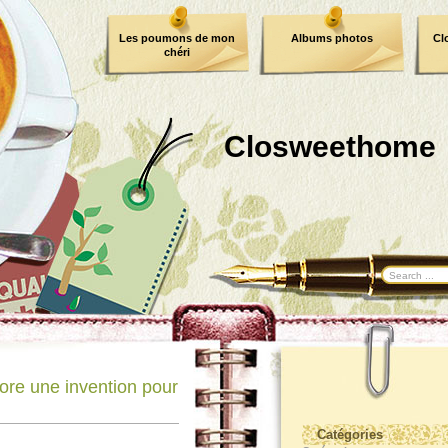
Les poumons de mon
Albums photos
Cl
chéri
Closweethome
re une invention pour
Catégories