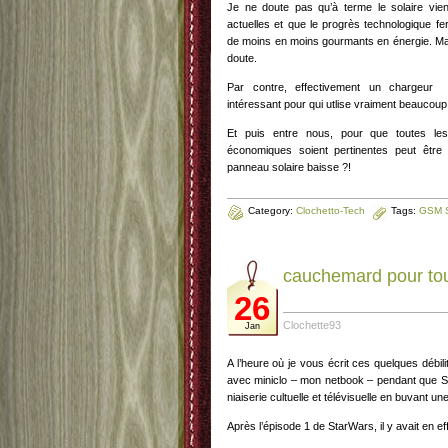
Je ne doute pas qu’à terme le solaire vien
actuelles et que le progrès technologique fe
de moins en moins gourmants en énergie. Mais 
doute.
Par contre, effectivement un chargeur s
intéressant pour qui utlise vraiment beaucoup
Et puis entre nous, pour que toutes les
économiques soient pertinentes peut être 
panneau solaire baisse ?!
Category:
Clochetto-Tech
Tags:
GSM S
cauchemard pour to
26
Clochette93
Jan
A l’heure où je vous écrit ces quelques débil
avec miniclo – mon netbook – pendant que 
niaiserie cultuelle et télévisuelle en buvant une
Après l’épisode 1 de StarWars, il y avait en eff