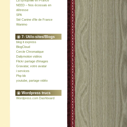
La synophilie en France
NEED – Nos écossais en
détresse
SPA
Sté Canine d'Ile de France
Wanimo
7- Utilo-sites/Blogs
blog it express
BlogCloud
Cercle Chromatique
Dailymotion vidéos
Flickr partage d'images
Gravatar, votre avatar
i services
Php bb
youtube, partage vidéo
Wordpress trucs
Wordpress.com Dashboard