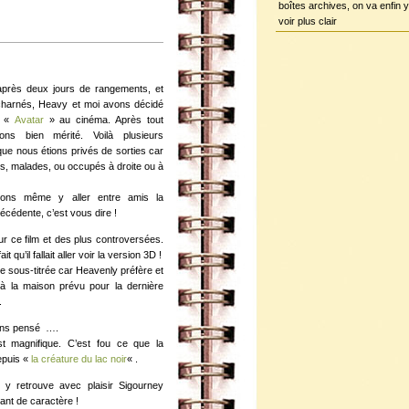
boîtes archives, on va enfin y
voir plus clair
 après deux jours de rangements, et
harnés, Heavy et moi avons décidé
ir «
Avatar
» au cinéma. Après tout
ions bien mérité. Voilà plusieurs
ue nous étions privés de sorties car
és, malades, ou occupés à droite ou à
ons même y aller entre amis la
écédente, c’est vous dire !
 ce film et des plus controversées.
t qu’il fallait aller voir la version 3D !
le sous-titrée car Heavenly préfère et
 à la maison prévu pour la dernière
.
ons pensé ….
st magnifique. C’est fou ce que la
epuis «
la créature du lac noir
« .
 y retrouve avec plaisir Sigourney
ant de caractère !