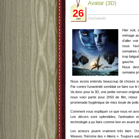
Avatar (3D)
26
Clochette93
Jan
Hier soir,
ménage ac
d’aller vo
nous l’av
semaines q
trop fatigu
gauche.
Nous devi
semaine pr
Nous avons entendu beaucoup de choses sur
Par contre l’unanimité semblait se faire sur le fai
Va donc pour la 3D, une petite version origina
nous voici partis pour 2h50 de film, retour
promenade hygiénique de miss boule de poils
Comment vous expliquer ce que nous en av
Les décors sont splendides, l’animation e
technologie a pu faire comme bon en avant d
Les acteurs jouent vraiment très bien. On
Weaver, l’héroïne des « Aliens ». Toujours aut