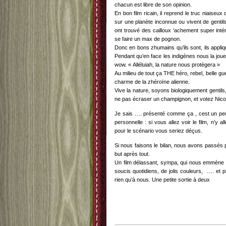
chacun est libre de son opinion.
En bon film ricain, il reprend le truc niaise
sur une planète inconnue ou vivent de gentils
ont trouvé des cailloux ‘achement super inté
se faire un max de pognon.
Donc en bons zhumains qu’ils sont, ils appliq
Pendant qu’en face les indigènes nous la joue
wow. « Alléluiah, la nature nous protègera »
Au milieu de tout ça THE héro, rebel, belle g
charme de la zhéroïne alienne.
Vive la nature, soyons biologiquement gentil
ne pas écraser un champignon, et votez Nicol
Je sais …. présenté comme ça , cest un peu 
personnelle : si vous allez voir le film, n’y 
pour le scénario vous seriez déçus.
Si nous faisons le bilan, nous avons passés p
but après tout.
Un film délassant, sympa, qui nous emmène da
soucis quotidiens, de jolis couleurs, …. et 
rien qu’à nous. Une petite sortie à deux