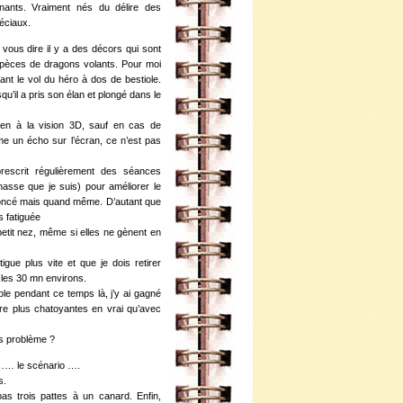
nants. Vraiment nés du délire des
éciaux.
 vous dire il y a des décors qui sont
spèces de dragons volants. Pour moi
ndant le vol du héro à dos de bestiole.
qu’il a pris son élan et plongé dans le
ien à la vision 3D, sauf en cas de
e un écho sur l’écran, ce n’est pas
escrit régulièrement des séances
nasse que je suis) pour améliorer le
noncé mais quand même. D’autant que
s fatiguée
etit nez, même si elles ne gènent en
igue plus vite et que je dois retirer
 les 30 mn environs.
le pendant ce temps là, j’y ai gagné
re plus chatoyantes en vrai qu’avec
ns problème ?
 …… le scénario ….
s.
as trois pattes à un canard. Enfin,