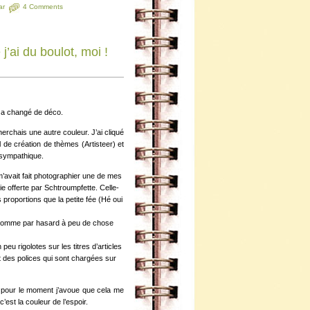
ar
4 Comments
j’ai du boulot, moi !
 a changé de déco.
herchais une autre couleur. J’ai cliqué
l de création de thèmes (Artisteer) et
 sympathique.
m’avait fait photographier une de mes
tie offerte par Schtroumpfette. Celle-
proportions que la petite fée (Hé oui
t comme par hasard à peu de chose
peu rigolotes sur les titres d’articles
t des polices qui sont chargées sur
 pour le moment j’avoue que cela me
’est la couleur de l’espoir.