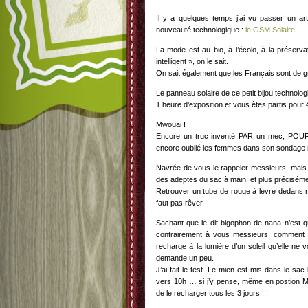
Il y a quelques temps j’ai vu passer un art
nouveauté technologique :
le GSM Solaire
.
La mode est au bio, à l’écolo, à la préserv
intelligent », on le sait.
On sait également que les Français sont d
Le panneau solaire de ce petit bijou technolog
1 heure d’exposition et vous êtes partis pour
Mwouai !
Encore un truc inventé PAR un mec, POU
encore oublié les femmes dans son sondage 
Navrée de vous le rappeler messieurs, mai
des adeptes du sac à main, et plus précisém
Retrouver un tube de rouge à lèvre dedans re
faut pas rêver.
Sachant que le dit bigophon de nana n’est q
contrairement à vous messieurs, comment 
recharge à la lumière d’un soleil qu’elle n
demande un peu.
J’ai fait le test. Le mien est mis dans le sac
vers 10h … si j’y pense, même en postion MP
de le recharger tous les 3 jours !!!