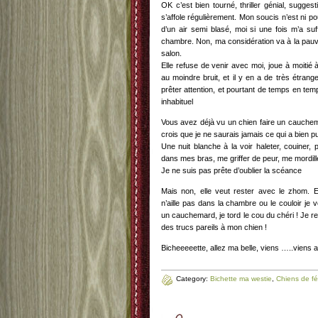
OK c’est bien tourné, thriller génial, suggest
s’affole régulièrement. Mon soucis n’est ni p
d’un air semi blasé, moi si une fois m’a suf
chambre. Non, ma considération va à la pauvr
salon.
Elle refuse de venir avec moi, joue à moitié à la
au moindre bruit, et il y en a de très étrang
prêter attention, et pourtant de temps en temp
inhabituel
Vous avez déjà vu un chien faire un cauchemar
crois que je ne saurais jamais ce qui a bien p
Une nuit blanche à la voir haleter, couiner, p
dans mes bras, me griffer de peur, me mordille
Je ne suis pas prête d’oublier la scéance
Mais non, elle veut rester avec le zhom. Ed
n’aille pas dans la chambre ou le couloir je v
un cauchemard, je tord le cou du chéri ! Je r
des trucs pareils à mon chien !
Bicheeeeette, allez ma belle, viens …..viens 
Category:
Bichette ma westie
,
Chiens de f