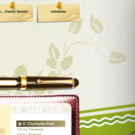
o… Family Sweets
scheduler
0- Clochetto-Pub
Clo sur Facebook
Clo sur Pinterest