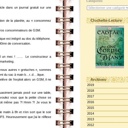
Catégories
icle dans un journal gratuit sur une
Clochetto-Lecture
ation de la planète, au « consommez
e gros consommateurs de GSM.
ique est intégré au dos du téléphone.
 40mn de conversation.
R un mec ! …… Le constructeur a
marketing.
s nous autres « greluches », sommes
ent du sac à main b…r..d….lique.
Archives
lève de l’exploit alors un GSM, il ne
2019
2018
uasiment jamais posé sur une table,
2017
voulez vous que la petite chose se
2016
e voit même pas ?! Hmm ?! Je vous le
2015
 le matin à 8h et n’en sort que le soir
2014
3. Heureusement que j’ai le réflexe
2013
2012