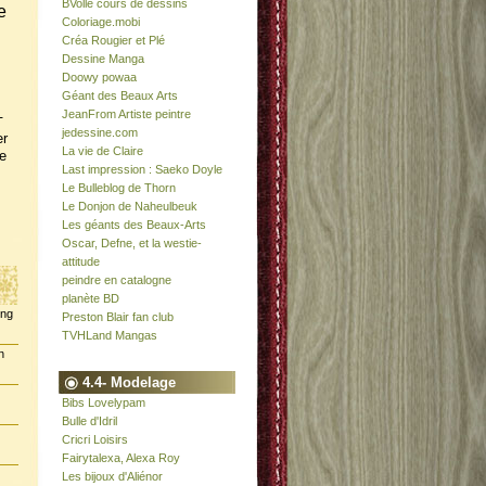
BVolle cours de dessins
e
Coloriage.mobi
Créa Rougier et Plé
Dessine Manga
Doowy powaa
Géant des Beaux Arts
JeanFrom Artiste peintre
-
jedessine.com
er
La vie de Claire
e
Last impression : Saeko Doyle
Le Bulleblog de Thorn
Le Donjon de Naheulbeuk
Les géants des Beaux-Arts
Oscar, Defne, et la westie-
attitude
peindre en catalogne
planète BD
ing
Preston Blair fan club
TVHLand Mangas
n
4.4- Modelage
Bibs Lovelypam
Bulle d'Idril
Cricri Loisirs
Fairytalexa, Alexa Roy
Les bijoux d'Aliénor