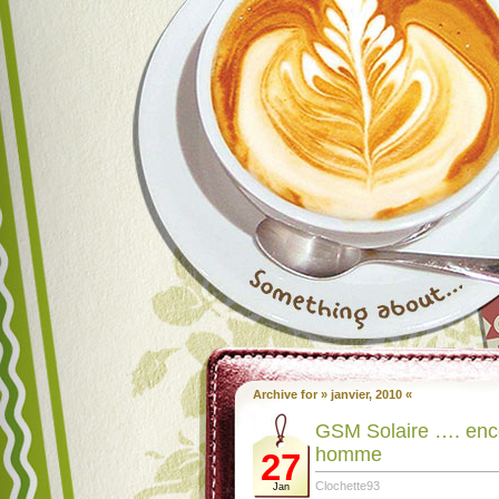
Archive for » janvier, 2010 «
GSM Solaire …. enco
homme
27
Clochette93
Jan