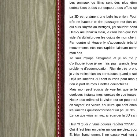
Les animaux du films sont des plus éton
scénaristes et des concepteurs des effets sp
La 3D est vraiment une belle invention. Pour
très en hauteur et des passages sur des e
qui suis sujette au vertiges, j’ai souffert pe
Heavy me tenait la main, je crois bien que lors
vide, j’ai dû lui broyer les doigts de mon chéri.
Par contre si Heavenly s’accomode très b
mouvements très très rapides laissant comm
mon cas.
Je suis myope astygmate et je on me pr
d’orthoptie (que je ne fais pas, grande feig
problème d’accomodation. Rien de très pro
je vois moins bien les contrastes quand je sui
Déjà les lunettes 3D sont lourdes pour mon p
rien le port de mes lunettes correctrices.
Mais mon petit soucis de vue fait que je fat
quelques instants mes lunettes de vue toutes
Notez que même si la vision est un peu troub
en voyant les vraies couleurs qui sont enco
les lunettes qui assombrissent un peu le film.
Est ce que vous arrivez à regarder la 3D sa
Hein ?! Quoi ?! Vous pouvez répêter ??? Ah
Oui, il faut bien en parler un jour me direz vou
Et bien franchement il ne casse vraiment p