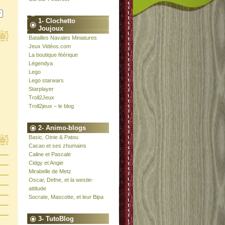
1- Clochetto
Joujoux
Batailles Navales Miniatures
Jeux Vidéos.com
La boutique féérique
Légendya
Lego
Lego starwars
Starplayer
Troll2Jeux
Troll2jeux – le blog
2- Animo-blogs
Basic, Oinie & Patou
Cacao et ses zhumains
Caline et Pascale
Cidgy et Angie
Mirabelle de Metz
Oscar, Defne, et la westie-
attitude
Socrate, Mascotte, et leur Bipa
3- TutoBlog