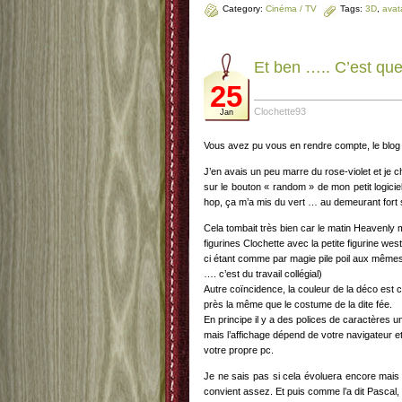
Category:
Cinéma / TV
Tags:
3D
,
avat
Et ben ….. C’est que 
25
Clochette93
Jan
Vous avez pu vous en rendre compte, le blog
J’en avais un peu marre du rose-violet et je c
sur le bouton « random » de mon petit logicie
hop, ça m’a mis du vert … au demeurant fort
Cela tombait très bien car le matin Heavenly 
figurines Clochette avec la petite figurine wes
ci étant comme par magie pile poil aux mêmes 
…. c’est du travail collégial)
Autre coïncidence, la couleur de la déco es
près la même que le costume de la dite fée.
En principe il y a des polices de caractères un 
mais l’affichage dépend de votre navigateur e
votre propre pc.
Je ne sais pas si cela évoluera encore mais
convient assez. Et puis comme l’a dit Pascal, c