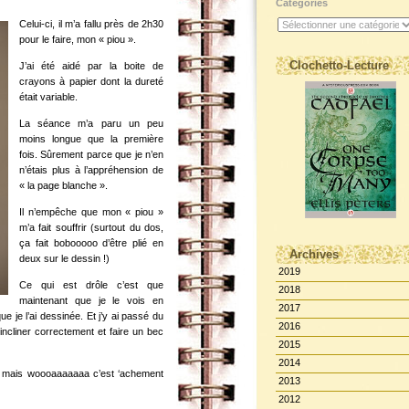
Catégories
Celui-ci, il m’a fallu près de 2h30
pour le faire, mon « piou ».
Clochetto-Lecture
J’ai été aidé par la boite de
crayons à papier dont la dureté
était variable.
La séance m’a paru un peu
moins longue que la première
fois. Sûrement parce que je n’en
n’étais plus à l’appréhension de
« la page blanche ».
Il n’empêche que mon « piou »
m’a fait souffrir (surtout du dos,
ça fait bobooooo d’être plié en
Archives
deux sur le dessin !)
2019
Ce qui est drôle c’est que
2018
maintenant que je le vois en
2017
ue je l’ai dessinée. Et j’y ai passé du
2016
’incliner correctement et faire un bec
2015
2014
.. mais woooaaaaaaa c’est ‘achement
2013
2012