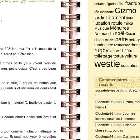
gs:
blog
,
post
Leave a Comment
fractur
film
enfants
figurine
Gizmo
fée clochette
jardin
ligament
livre
 !
luxation rotule
milka
Ménuires
Musique
noël
Normandie
Oscar-le
patte
paris
potag
chien
randonnée
rhum
restaurant
e 123Lisa, m’a fait « le coup de la
rugby
tabac
Théâtre
 serait peut être bien.
toilettage
tortue
voiture
westie
t : mes petits yeux voient plein de
éducation
mes petits doigts. C’est y pas beau
Commentaires
 de la ville, 2 coups de bottes aux
récents
euuuuuuh !) et me voilà en cours-test
socratelewestie
dans
Stretch
!
Clochette93
dans
Gizmo, mo
bue le matériel (1 feuille de papier 1
héros !
Clochette93
dans
Journée
s. Chacun choisit selon son cœur et
internationale de la femme
Clochette93
dans
Chien de
chasse….. ou pas
surtout comment chacun attaque le
cite …. Et sous nos yeux émerveilles
Clochette93
dans
Cartons et