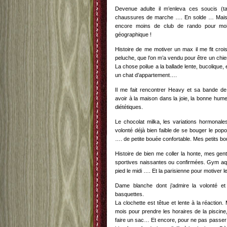
Devenue adulte il m’enleva ces soucis (t
chaussures de marche …. En solde … Mais
encore moins de club de rando pour mo
géographique !
Histoire de me motiver un max il me fit croi
peluche, que l’on m’a vendu pour être un chie
La chose poilue a la ballade lente, bucoliqu
un chat d’appartement….
Il me fait rencontrer Heavy et sa bande de 
avoir à la maison dans la joie, la bonne hume
diététiques.
Le chocolat milka, les variations hormonale
volonté déjà bien faible de se bouger le popo
…. de petite bouée confortable. Mes petits bo
Histoire de bien me coller la honte, mes gent
sportives naissantes ou confirmées. Gym aq
pied le midi …. Et la parisienne pour motiver l
Dame blanche dont j’admire la volonté et 
basquettes.
La clochette est têtue et lente à la réaction.
mois pour prendre les horaires de la piscine
faire un sac… Et encore, pour ne pas passer 