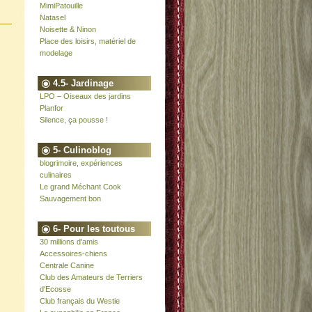
MimiPatouille
Natasel
Noisette & Ninon
Place des loisirs, matériel de
modelage
4.5- Jardinage
LPO – Oiseaux des jardins
Planfor
Silence, ça pousse !
5- Culinoblog
blogrimoire, expériences
culinaires
Le grand Méchant Cook
Sauvagement bon
6- Pour les toutous
30 millions d'amis
Accessoires-chiens
Centrale Canine
Club des Amateurs de Terriers
d'Ecosse
Club français du Westie