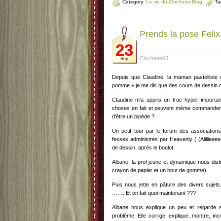
Category:
La vie du Clochetto-Blog
Ta
Prends la pose Felix
23
Clochette93
Sep
Depuis que Claudine, la maman pastelliste d
pomme » je me dis que des cours de dessin ce
Claudine m’a appris un truc hyper importan
choses en fait et peuvent même commander 
d’être un bipède ?
Un petit tour par le forum des associations
fesses administrés par Heavenly ( (Aiiiiieee
de dessin, après le boulot.
Albane, la prof jeune et dynamique nous distri
crayon de papier et un bout de gomme)
Puis nous jette en pâture des divers sujet
……. Et on fait quoi maintenant ???
Albane nous explique un peu et regarde 
problème. Elle corrige, explique, montre, in