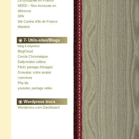
La synophilie en France
NEED – Nos écossais en
détresse
SPA
Sté Canine d'Ile de France
Wanimo
7- Utilo-sites/Blogs
blog it express
BlogCloud
Cercle Chromatique
Dailymotion vidéos
Flickr partage d'images
Gravatar, votre avatar
i services
Php bb
youtube, partage vidéo
Wordpress trucs
Wordpress.com Dashboard