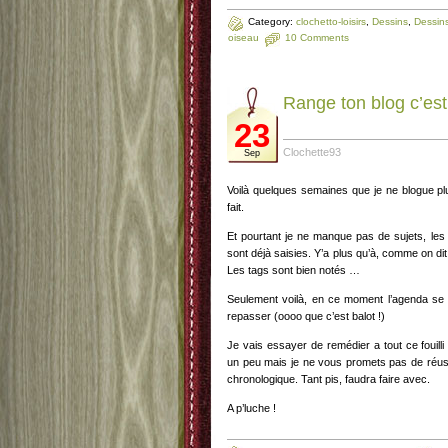
Category:
clochetto-loisirs
,
Dessins
,
Dessins
oiseau
10 Comments
Range ton blog c’est t
23
Clochette93
Sep
Voilà quelques semaines que je ne blogue pl
fait.
Et pourtant je ne manque pas de sujets, les t
sont déjà saisies. Y’a plus qu’à, comme on d
Les tags sont bien notés …
Seulement voilà, en ce moment l’agenda se
repasser (oooo que c’est balot !)
Je vais essayer de remédier a tout ce fouill
un peu mais je ne vous promets pas de réuss
chronologique. Tant pis, faudra faire avec.
A p’luche !