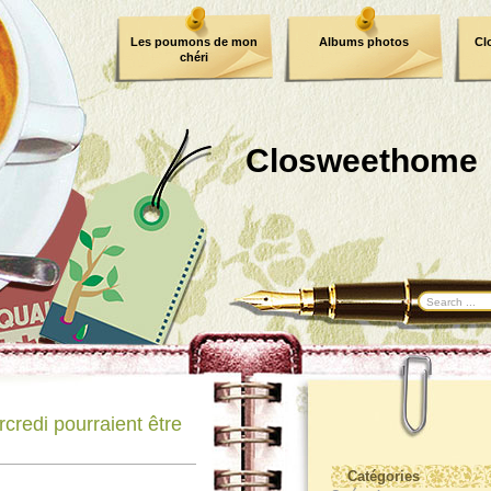
Les poumons de mon
Albums photos
Cl
chéri
Closweethome
credi pourraient être
Catégories