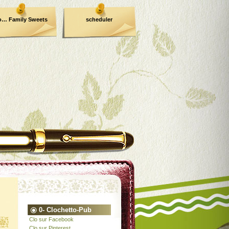
o… Family Sweets
scheduler
0- Clochetto-Pub
Clo sur Facebook
Clo sur Pinterest