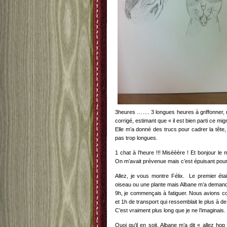
3heures ……. 3 longues heures à griffonner,
corrigé, estimant que « il est bien parti ce mi
Elle m’a donné des trucs pour cadrer la tête, 
pas trop longues.
1 chat à l’heure !!! Misèèère ! Et bonjour le
On m’avait prévenue mais c’est épuisant pour 
Allez, je vous montre Félix. Le premier était
oiseau ou une plante mais Albane m’a demandé d
9h, je commençais à fatiguer. Nous avions c
et 1h de transport qui ressemblait le plus à d
C’est vraiment plus long que je ne l’imaginais.
Quoi qu’il en soit, Albane m’a dit « allez 