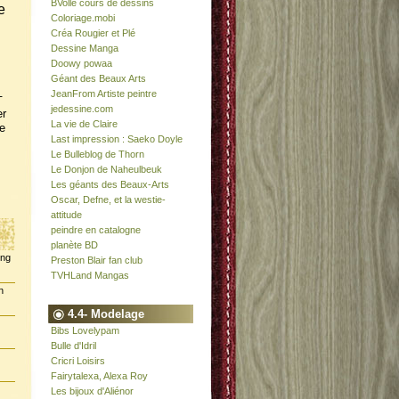
BVolle cours de dessins
e
Coloriage.mobi
Créa Rougier et Plé
Dessine Manga
Doowy powaa
Géant des Beaux Arts
JeanFrom Artiste peintre
-
jedessine.com
er
La vie de Claire
e
Last impression : Saeko Doyle
Le Bulleblog de Thorn
Le Donjon de Naheulbeuk
Les géants des Beaux-Arts
Oscar, Defne, et la westie-
attitude
peindre en catalogne
planète BD
ing
Preston Blair fan club
TVHLand Mangas
n
4.4- Modelage
Bibs Lovelypam
Bulle d'Idril
Cricri Loisirs
Fairytalexa, Alexa Roy
Les bijoux d'Aliénor