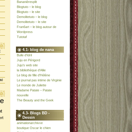
Bananièresplit
Blogtuto – le blog
Blogtuto – le site
Demolitetuto – le blog
Demolitetuto – le site
Fran6art – le blog autour de
Wordpress
Tutotaf
4.1- blog de nana
E
Bulle d'Idril
,
Juju en Périgord
Juju's web site
la bibliothèque d'Allie
Le blog de fille d'Hélène
ité
Le journal pas intime de Virginie
Le monde de Juliette
Madame Patate – Patate
nouvelle
te
The Beauty and the Geek
ot
4.3- Blogs BD -
Dessin
rt
animationarchivve
boutique Oscar le chien