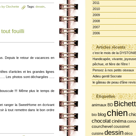
2011
 by Clochette
Tags:
dessin
,
2010
2009
2008
2007
out fouilli
2006
Articles récents
c’est le mois de la DYSTONI
us. Depuis le retour de vacances en
Handicapée, vivante, joyeuse
pêchue, et fière de l’être !
Pensez à nos petits oiseaux
êtes d’articles et les grandes lignes
Adieu gentil Socrate
it….. Les photos sont déchargées …..
le gâteau de peau d’âne revis
 bouscule !!! Même plus le temps de
Étiquettes
Bichet
BD
i et ranger la SweetHome en écrivant
animaux
ir à tout remettre dans le bon ordre
chien
chi
blog
bio
chocolat
cinéma
conce
courchevel
coussinet
dessin
cuisine
déco