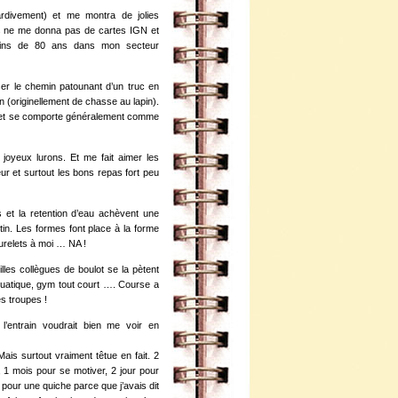
ardivement) et me montra de jolies
 ne me donna pas de cartes IGN et
ins de 80 ans dans mon secteur
ser le chemin patounant d’un truc en
n (originellement de chasse au lapin).
e, et se comporte généralement comme
joyeux lurons. Et me fait aimer les
ur et surtout les bons repas fort peu
s et la retention d’eau achèvent une
tin. Les formes font place à la forme
urelets à moi … NA !
illes collègues de boulot se la pètent
uatique, gym tout court …. Course a
es troupes !
l’entrain voudrait bien me voir en
 Mais surtout vraiment têtue en fait. 2
, 1 mois pour se motiver, 2 jour pour
pour une quiche parce que j’avais dit