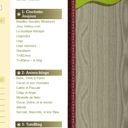
1- Clochetto
Joujoux
Batailles Navales Miniatures
Jeux Vidéos.com
La boutique féérique
Légendya
Lego
Lego starwars
Starplayer
Troll2Jeux
Troll2jeux – le blog
2- Animo-blogs
Basic, Oinie & Patou
Cacao et ses zhumains
Caline et Pascale
Cidgy et Angie
Mirabelle de Metz
Oscar, Defne, et la westie-
attitude
Socrate, Mascotte, et leur Bipa
3- TutoBlog