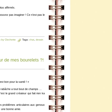
plus affirmés.
pouvez pas imaginer ! Ce n’est pas le
 by Clochette
Tags:
chat
,
dessin
ur de mes bourelets ?!
est bon pour la santé ! »
s rabâche a tout bout de champs …
’est le grand créateur qui fait rien ka
s problèmes articulaires aux genoux
s une bonne amie.