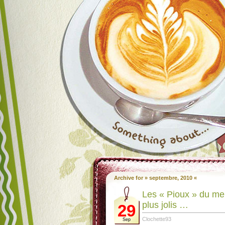
Archive for » septembre, 2010 «
Les « Pioux » du mer
plus jolis …
29
Clochette93
Sep