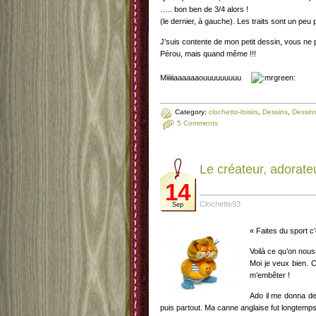
….. bon ben de 3/4 alors !
(le dernier, à gauche). Les traits sont un peu 
J’suis contente de mon petit dessin, vous ne 
Pérou, mais quand même !!!
Miiiiiaaaaaaouuuuuuuuu
Category:
clochetto-loisirs
,
Dessins
,
Dessins
5 Comments
Le créateur, adorate
14
Clochette93
Sep
« Faites du sport c’
Voilà ce qu’on nou
Moi je veux bien. C
m’embêter !
Ado il me donna de
puis partout. Ma canne anglaise fut longtemp