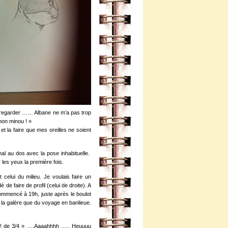
 regarder …… Albane ne m’a pas trop
gnon minou ! »
et la faire que mes oreilles ne soient
 mal au dos avec la pose inhabituelle.
les yeux la première fois.
 celui du milieu. Je voulais faire un
e faire de profil (celui de droite). A
ommencé à 19h, juste après le boulot
e la galère que du voyage en banlieue.
hop ! de 3/4 » ….Aaaahhhh ….. Heuuuu