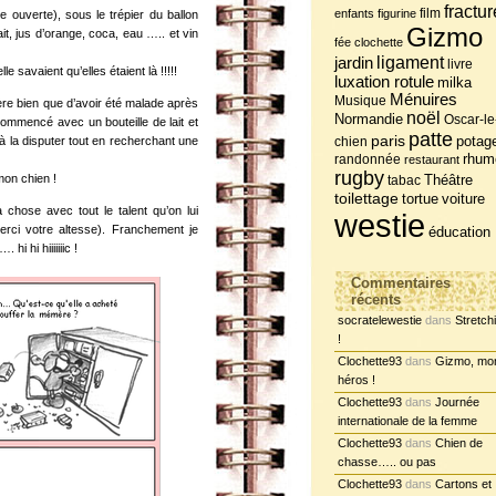
fractur
film
enfants
figurine
ine ouverte), sous le trépier du ballon
Gizmo
it, jus d’orange, coca, eau ….. et vin
fée clochette
jardin
ligament
livre
 savaient qu’elles étaient là !!!!!
luxation rotule
milka
Ménuires
Musique
père bien que d’avoir été malade après
noël
Normandie
Oscar-le
commencé avec un bouteille de lait et
patte
paris
potag
s à la disputer tout en recherchant une
chien
randonnée
rhum
restaurant
rugby
 mon chien !
tabac
Théâtre
toilettage
tortue
voiture
a chose avec tout le talent qu’on lui
westie
erci votre altesse). Franchement je
éducation
hi hi hiiiiiiic !
Commentaires
récents
socratelewestie
dans
Stretch
!
Clochette93
dans
Gizmo, mo
héros !
Clochette93
dans
Journée
internationale de la femme
Clochette93
dans
Chien de
chasse….. ou pas
Clochette93
dans
Cartons et