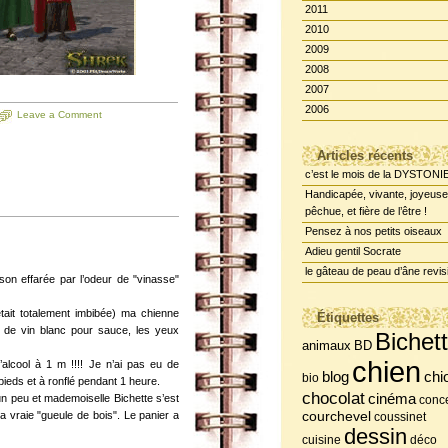
2011
2010
2009
2008
2007
2006
Leave a Comment
Articles récents
c’est le mois de la DYSTONI
Handicapée, vivante, joyeuse
pêchue, et fière de l’être !
Pensez à nos petits oiseaux
Adieu gentil Socrate
le gâteau de peau d’âne revis
ison effarée par l’odeur de "vinasse"
était totalement imbibée) ma chienne
Étiquettes
ue de vin blanc pour sauce, les yeux
Bichet
BD
animaux
chien
 l’alcool à 1 m !!!! Je n’ai pas eu de
chi
blog
bio
 pieds et à ronflé pendant 1 heure.
chocolat
cinéma
 un peu et mademoiselle Bichette s’est
conce
vraie "gueule de bois". Le panier a
courchevel
coussinet
dessin
cuisine
déco