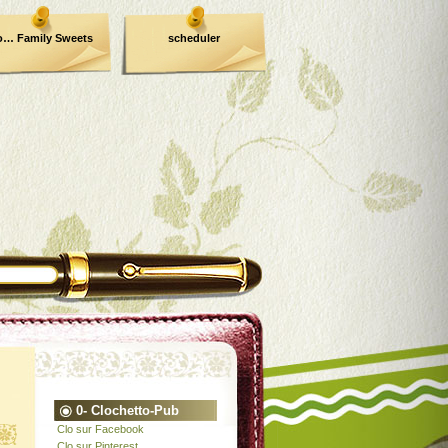
o… Family Sweets
scheduler
0- Clochetto-Pub
Clo sur Facebook
Clo sur Pinterest