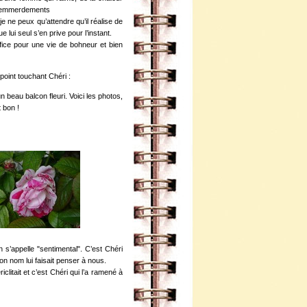
es emmerdements
e ne peux qu’attendre qu’il réalise de
e lui seul s’en prive pour l’instant.
fice pour une vie de bohneur et bien
point touchant Chéri :
d’un beau balcon fleuri. Voici les photos,
 bon !
on s’appelle "sentimental". C’est Chéri
 son nom lui faisait penser à nous.
riclitait et c’est Chéri qui l’a ramené à