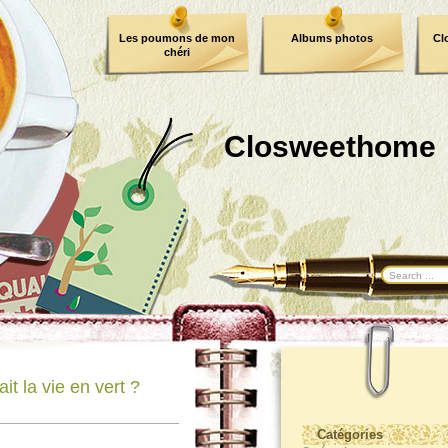
Les poumons de mon
Albums photos
Cl
chéri
Closweethome
it la vie en vert ?
Catégories