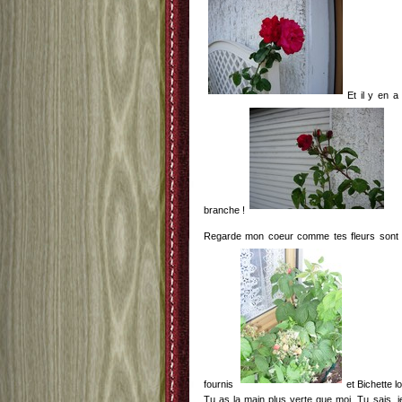
Et il y en 
branche !
Regarde mon coeur comme tes fleurs sont bel
fournis
et Bichette l
Tu as la main plus verte que moi. Tu sais, j