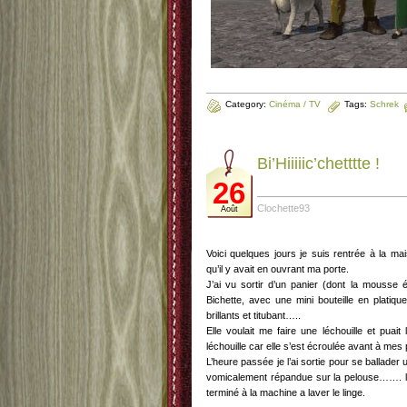
Category:
Cinéma / TV
Tags:
Schrek
Bi’Hiiiiic’chetttte !
26
Clochette93
Août
Voici quelques jours je suis rentrée à la ma
qu’il y avait en ouvrant ma porte.
J’ai vu sortir d’un panier (dont la mousse 
Bichette, avec une mini bouteille en platiq
brillants et titubant…..
Elle voulait me faire une léchouille et puait
léchouille car elle s’est écroulée avant à mes
L’heure passée je l’ai sortie pour se ballader
vomicalement répandue sur la pelouse……. la 
terminé à la machine a laver le linge.