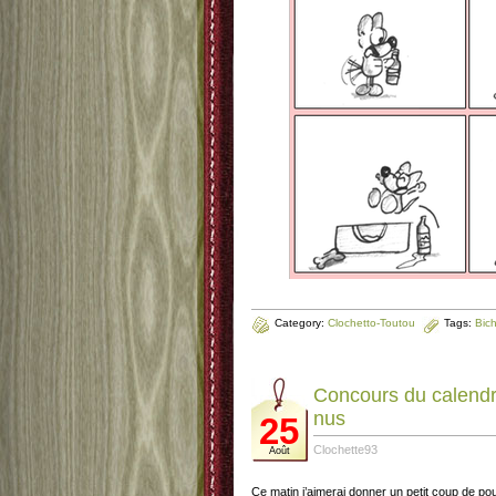
Category:
Clochetto-Toutou
Tags:
Bich
Concours du calendr
nus
25
Clochette93
Août
Ce matin j’aimerai donner un petit coup de po