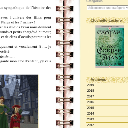
Catégories
plus sympathique de l’histoire des
avec l’univers des films pour
Clochetto-Lecture
 Neige et les 7 nains» !
et les studios Pixar nous donnent
grands et petits chargés d’humour,
 et de clins d’oeuils pour tous les
siquement et vocalement !) …. je
référé.
egarder…..
 gardé mon âme d’enfant, j’y vais
Archives
2019
2018
2017
2016
2015
2014
2013
2012