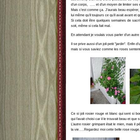
d’un corps, ….. et d’un moyen de limiter s
Mais c’est comme ça. J’aurais beau espérer, j
lui même qu’il toujours ce qu’il avait avant et qu
Si cela doit être quelques semaines de sacri
soit, même si cela fait mal.
En attendant je voulais vous parler d’un autre 
Il se prive aussi d’un joli petit "jardin". Enfin 
mais si vous saviez comme les roses sentent
Ce si joli rosier rouge et blanc qui sent si b
qui l’avait choisi car il le trouvait beau et que
L’autre rosier grimpant était le mien, mais il pé
la vie…..Regardez moi cette belle rose rouge.