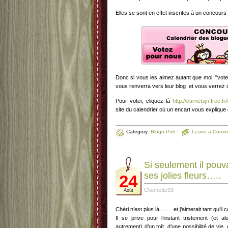
Elles se sont en effet inscrites à un concours 
Donc si vous les aimez autant que moi, "votez
vous renverra vers leur blog et vous verrez c
Pour voter, cliquez là
http://carnetsjn.free.fr
site du calendrier où un encart vous expliqu
Category:
Blogo-Pub !
Leave a Comm
Si seulement il pouvai
ses jolies fleurs…..
24
Clochette93
Août
Chéri n’est plus là …… et j’aimerait tant qu’il 
Il se prive pour l’instant tristement (et a
autrement) d’un toît, d’une possibilité de vie