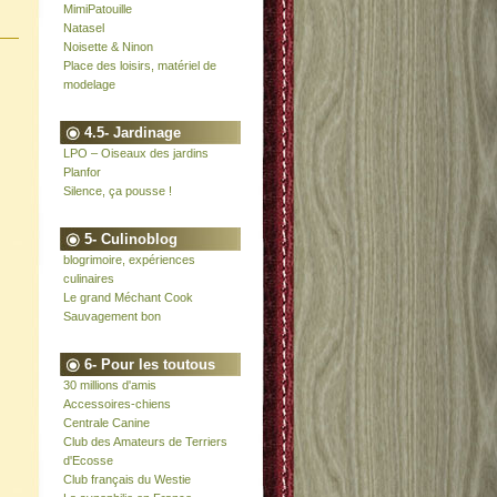
MimiPatouille
Natasel
Noisette & Ninon
Place des loisirs, matériel de
modelage
4.5- Jardinage
LPO – Oiseaux des jardins
Planfor
Silence, ça pousse !
5- Culinoblog
blogrimoire, expériences
culinaires
Le grand Méchant Cook
Sauvagement bon
6- Pour les toutous
30 millions d'amis
Accessoires-chiens
Centrale Canine
Club des Amateurs de Terriers
d'Ecosse
Club français du Westie