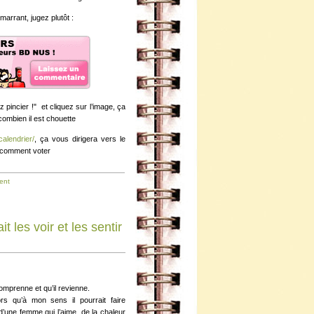
marrant, jugez plutôt :
 pincier !" et cliquez sur l’image, ça
ombien il est chouette
/calendrier/
, ça vous dirigera vers le
e comment voter
ent
t les voir et les sentir
comprenne et qu’il revienne.
lors qu’à mon sens il pourrait faire
, d’une femme qui l’aime, de la chaleur