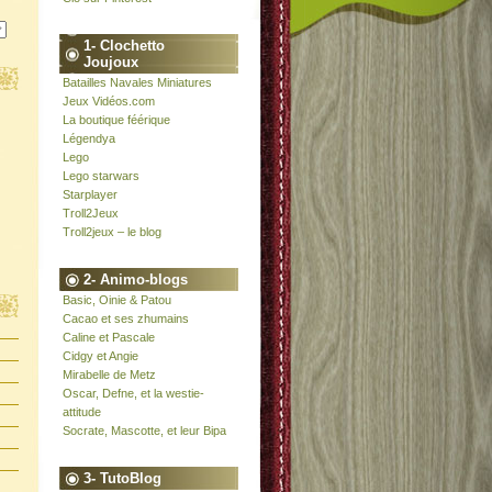
1- Clochetto
Joujoux
Batailles Navales Miniatures
Jeux Vidéos.com
La boutique féérique
Légendya
Lego
Lego starwars
Starplayer
Troll2Jeux
Troll2jeux – le blog
2- Animo-blogs
Basic, Oinie & Patou
Cacao et ses zhumains
Caline et Pascale
Cidgy et Angie
Mirabelle de Metz
Oscar, Defne, et la westie-
attitude
Socrate, Mascotte, et leur Bipa
3- TutoBlog