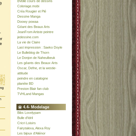
BVolle cours de dessins
e
Coloriage.mobi
Créa Rougier et Plé
Dessine Manga
Doowy powaa
Géant des Beaux Arts
JeanFrom Artiste peintre
-
jedessine.com
er
La vie de Claire
e
Last impression : Saeko Doyle
Le Bulleblog de Thorn
Le Donjon de Naheulbeuk
Les géants des Beaux-Arts
Oscar, Defne, et la westie-
attitude
peindre en catalogne
planète BD
ing
Preston Blair fan club
TVHLand Mangas
n
4.4- Modelage
Bibs Lovelypam
Bulle d'Idril
Cricri Loisirs
Fairytalexa, Alexa Roy
Les bijoux d'Aliénor