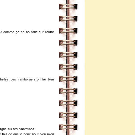
a 3 comme ça en boutons sur l’autre
les. Les framboisiers on l’air bien
orgne sur tes plantations.
e fais ce que je peux pour bien m’en