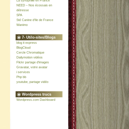
La synophilie en France
NEED – Nos écossais en
détresse
SPA
Sté Canine d'Ile de France
Wanimo
7- Utilo-sites/Blogs
blog it express
BlogCloud
Cercle Chromatique
Dailymotion vidéos
Flickr partage d'images
Gravatar, votre avatar
i services
Php bb
youtube, partage vidéo
Wordpress trucs
Wordpress.com Dashboard