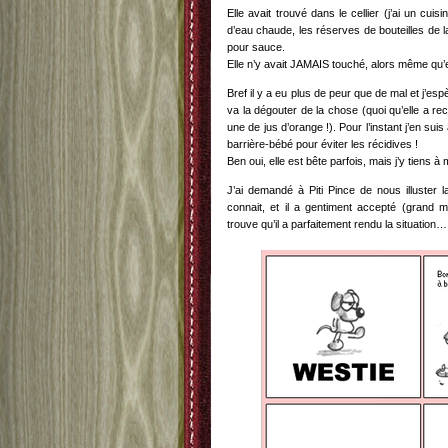
Elle avait trouvé dans le cellier (j’ai un cuis
d’eau chaude, les réserves de bouteilles de la
pour sauce.
Elle n’y avait JAMAIS touché, alors même qu’elle
Bref il y a eu plus de peur que de mal et j’es
va la dégouter de la chose (quoi qu’elle a re
une de jus d’orange !). Pour l’instant j’en sui
barrière-bébé pour éviter les récidives !
Ben oui, elle est bête parfois, mais j’y tiens à
J’ai demandé à Piti Pince de nous illuster l
connait, et il a gentiment accepté (grand m
trouve qu’il a parfaitement rendu la situation……. 