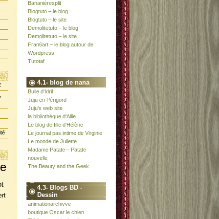
Bananièresplit
Blogtuto – le blog
Blogtuto – le site
Demolitetuto – le blog
Demolitetuto – le site
Fran6art – le blog autour de
Wordpress
Tutotaf
4.1- blog de nana
E
Bulle d'Idril
,
Juju en Périgord
Juju's web site
la bibliothèque d'Allie
Le blog de fille d'Hélène
ité
Le journal pas intime de Virginie
Le monde de Juliette
Madame Patate – Patate
nouvelle
te
The Beauty and the Geek
ot
4.3- Blogs BD -
Dessin
rt
animationarchivve
boutique Oscar le chien