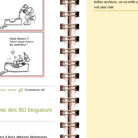
boîtes archives, on va enfin y
voir plus clair
ette
,
westie
Comments off
ier des BD blogueurs
uce à leurs altesses blogueuses.