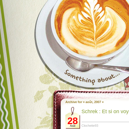
Archive for » août, 2007 «
Schrek : Et si on voya
28
Clochette93
Août