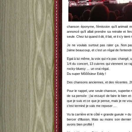
chanson éponyme, l’émission qu’il animait ma
annoncé qu’il allait prendre sa retraite et f
seule. Chez lui quand il dit, il fait, et il s’y ti
Je ne voulais surtout pas rater ça. Non p
j’aime beaucoup, et c’est un régal de l’entend
Egal à lui même, la voix qui n’a pas changé, 
1/4 du concert, 13 cuivres qui viennent se ra
rocky-bluesy … un vrai régal.
Du super Môôôsieur Eddy !
Des chansons anciennes, et des récentes. 2h
Pour le rappel, une seule chanson, superbe ma
de sa pensée : j’ai essayé de faire le bien 
que je suis et ce que je pense, mais je ne vo
c’est terminé je vais me reposer …
Vu la carrière et le côté « grande gueule » d
bercer d’illusion. Mais au moins son dernie
avons bien profité !