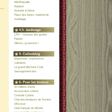
MimiPatouille
Natasel
Noisette & Ninon
Place des loisirs, matériel de
modelage
4.5- Jardinage
LPO – Oiseaux des jardins
Planfor
Silence, ça pousse !
5- Culinoblog
blogrimoire, expériences
culinaires
Le grand Méchant Cook
Sauvagement bon
6- Pour les toutous
30 millions d'amis
Accessoires-chiens
Centrale Canine
Club des Amateurs de Terriers
d'Ecosse
Club français du Westie