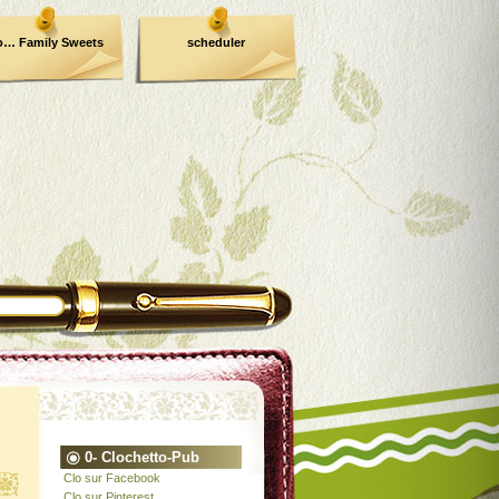
o… Family Sweets
scheduler
0- Clochetto-Pub
Clo sur Facebook
Clo sur Pinterest