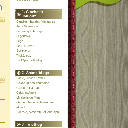
1- Clochetto
Joujoux
Batailles Navales Miniatures
Jeux Vidéos.com
La boutique féérique
Légendya
Lego
Lego starwars
Starplayer
Troll2Jeux
Troll2jeux – le blog
2- Animo-blogs
Basic, Oinie & Patou
Cacao et ses zhumains
Caline et Pascale
Cidgy et Angie
Mirabelle de Metz
Oscar, Defne, et la westie-
attitude
Socrate, Mascotte, et leur Bipa
3- TutoBlog