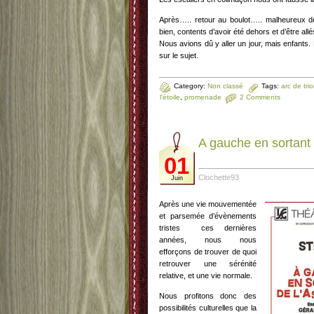
Après….. retour au boulot….. malheureux de re
bien, contents d’avoir été dehors et d’être allé
Nous avions dû y aller un jour, mais enfants.
sur le sujet.
Category:
Non classé
Tags:
arc de tr
l'étoile
,
promenade
2 Comments
A gauche en sortant
01
Clochette93
Juin
Après une vie mouvementée
et parsemée d’évènements
tristes ces dernières
années, nous nous
efforçons de trouver de quoi
retrouver une sérénité
relative, et une vie normale.
Nous profitons donc des
possibilités culturelles que la