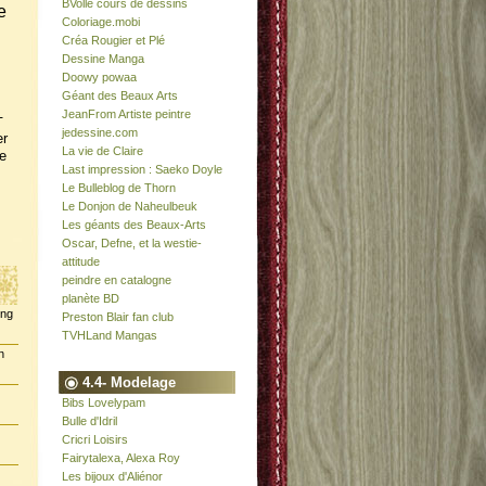
BVolle cours de dessins
e
Coloriage.mobi
Créa Rougier et Plé
Dessine Manga
Doowy powaa
Géant des Beaux Arts
JeanFrom Artiste peintre
-
jedessine.com
er
La vie de Claire
e
Last impression : Saeko Doyle
Le Bulleblog de Thorn
Le Donjon de Naheulbeuk
Les géants des Beaux-Arts
Oscar, Defne, et la westie-
attitude
peindre en catalogne
planète BD
ing
Preston Blair fan club
TVHLand Mangas
n
4.4- Modelage
Bibs Lovelypam
Bulle d'Idril
Cricri Loisirs
Fairytalexa, Alexa Roy
Les bijoux d'Aliénor