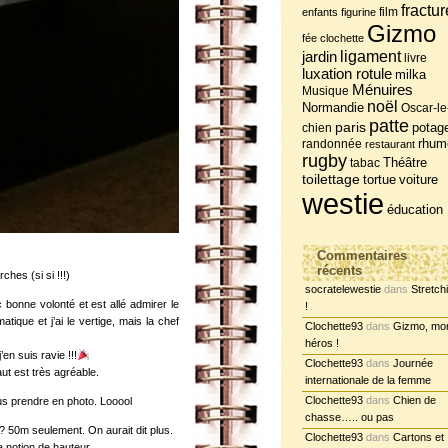
fractur
film
enfants
figurine
Gizmo
fée clochette
jardin
ligament
livre
luxation rotule
milka
Ménuires
Musique
noël
Normandie
Oscar-le
patte
paris
potag
chien
randonnée
rhum
restaurant
rugby
tabac
Théâtre
toilettage
tortue
voiture
westie
éducation
Commentaires
récents
ches (si si !!!)
socratelewestie
dans
Stretch
bonne volonté et est allé admirer le
!
atique et j’ai le vertige, mais la chef
Clochette93
dans
Gizmo, mo
héros !
’en suis ravie !!!
Clochette93
dans
Journée
ut est très agréable.
internationale de la femme
Clochette93
dans
Chien de
us prendre en photo. Looool
chasse….. ou pas
?? 50m seulement. On aurait dit plus.
Clochette93
dans
Cartons et
 notion de hauteur.