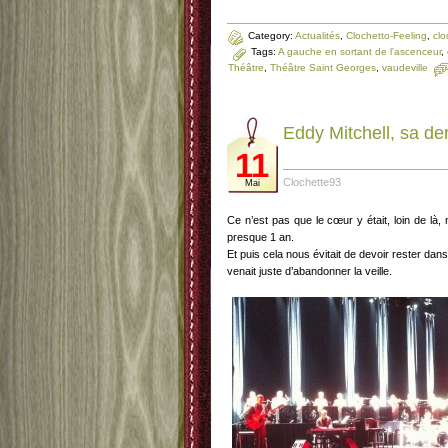
Category:
Actualités
,
Clochetto-Feeling
,
clo
Tags:
A gauche en sortant de l'ascenceur
,
Théâtre
,
Théâtre Saint Georges
,
vaudeville
Eddy Mitchell, sa de
11
Clochette93
Mai
Ce n’est pas que le cœur y était, loin de là,
presque 1 an.
Et puis cela nous évitait de devoir rester da
venait juste d’abandonner la veille.