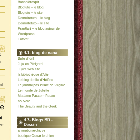
Bananièresplit
Blogtuto – le blog
Blogtuto – le site
Demolitetuto – le blog
Demolitetuto – le site
Fran6art – le blog autour de
Wordpress
Tutotaf
4.1- blog de nana
E
Bulle d'Idril
,
Juju en Périgord
Juju's web site
la bibliothèque d'Allie
Le blog de fille d'Hélène
ité
Le journal pas intime de Virginie
Le monde de Juliette
Madame Patate – Patate
nouvelle
te
The Beauty and the Geek
ot
4.3- Blogs BD -
Dessin
rt
animationarchivve
boutique Oscar le chien