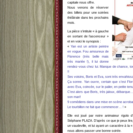
capitale nous offre.
Nous venons de réserver
des billets pour une soirées
théâtrale dans les prochains
mois.
La pièce s’intitule « à gauche
en sortant de l’ascenceur »
et en voici le synopsis :
«
Yan est un artiste peintre
en vogue. Fou amoureux de
Florence (très belle mais
très mariée !), il lui donne
rendez-vous chez lui. Manque de chance, t
!!
Ses voisins, Boris et Eva, sont très envahissan
Ça sonne. Yan ouvre, certain que c’est Flor
avec Eva, coincée, sur le palier, en petite tenu
C’est alors que Boris, très jaloux, débarque…
son mari!
9 comédiens dans une mise en scène acrobat
Le tourbillon ne fait que commencer… !
»
Elle est joué par notre animateur rigolo d
Stéphane PLAZA. D’après ce que je peux lire, 
un vaudeville, et lui ayant un caractère à la
nous allons passer une bonne soirée.