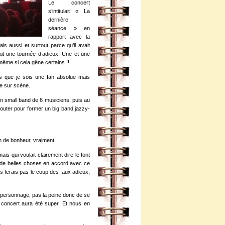
Le concert
s’intitulait « La
dernière
séance » en
rapport avec la
is aussi et surtout parce qu’il avait
erait une tournée d’adieux. Une et une
ent même si cela gêne certains !!
as que je sois une fan absolue mais
re sur scène.
un small band de 6 musiciens, puis au
jouter pour former un big band jazzy-
 de bonheur, vraiment.
is qui voulait clairement dire le font
et de belles choses en accord avec ce
us ferais pas le coup des faux adieux,
u personnage, pas la peine donc de se
r concert aura été super. Et nous en