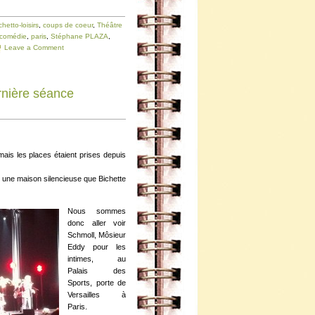
chetto-loisirs
,
coups de coeur
,
Théâtre
comédie
,
paris
,
Stéphane PLAZA
,
Leave a Comment
rnière séance
 mais les places étaient prises depuis
ns une maison silencieuse que Bichette
Nous sommes
donc aller voir
Schmoll, Môsieur
Eddy pour les
intimes, au
Palais des
Sports, porte de
Versailles à
Paris.