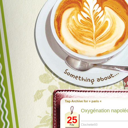
Tag-Archive for » paris «
Oxygénation napolé
25
Clochette93
Fév