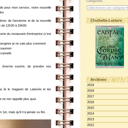
Catégories
rde pour mon service, notre nouvelle
dre
Clochetto-Lecture
res de l’ancienne et de la nouvelle
e de 12h30 à 16h00.
rie du restaurant d’entreprise (c’est
ergines je ne sais plus comment
/ saumon
 cannelé.
n énorme sourire, de prendre nos
Archives
2019
pas là le magasin de Ladurée et les
2018
2017
je ne me rappelle plus quoi.
2016
2015
1er, mais qu’il n’a jamais vu fini.
2014
2013
2012