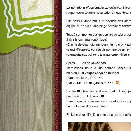
La période professionnels actuelle étant lou
responsable à voulu nous aider à nous déten
Elle nous a donc mis sur l’agenda des memb
équipe du service, une plage horaire réservé
Tout à commencé par un bon repas à la brasse
à dire le coin gastronomique)
-Crème de champignon, pommes, bacon / aub
-sauté d’agneau, écrasé de pomme de terre 
-panacota aux poires. / ananas caramélisé et
Après. ….. on ne savait pas.
Instructions nous a été donnée, avec u
manteaux et youpla on va se ballader.
D’accord. Mais où ?!?!??!
(On va faire les magasins ??????
)
Hé ho !!!! Tournes à droite chef ! C’est 
macarons….. A droiiiiiiite !!!!
D’autres avaient fait un pari sur autre chose, 
La chef souriait encore plus.
En fait on est allés là, commandé par Napoléon 