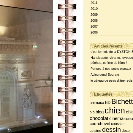
2011
2010
2009
2008
2007
2006
Articles récents
c’est le mois de la DYSTONI
Handicapée, vivante, joyeuse
pêchue, et fière de l’être !
Pensez à nos petits oiseaux
Adieu gentil Socrate
le gâteau de peau d’âne revis
Étiquettes
Bichet
BD
animaux
chien
chi
blog
bio
chocolat
cinéma
conce
courchevel
coussinet
dessin
cuisine
déco