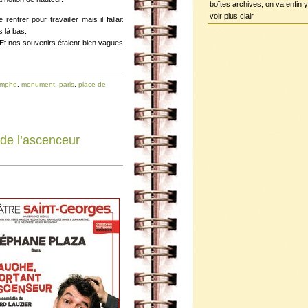
boîtes archives, on va enfin y
voir plus clair
ntrer pour travailler mais il fallait
s là bas.
 Et nos souvenirs étaient bien vagues
iomphe
,
monument
,
paris
,
place de
 de l’ascenceur