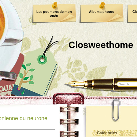
Les poumons de mon
Albums photos
Cl
chéri
Closweethome
onienne du neurone
Catégories