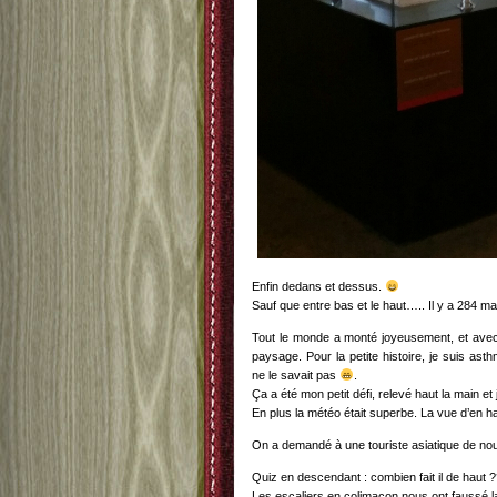
Enfin dedans et dessus.
Sauf que entre bas et le haut….. Il y a 284 mar
Tout le monde a monté joyeusement, et avec 
paysage. Pour la petite histoire, je suis asthm
ne le savait pas
.
Ça a été mon petit défi, relevé haut la main et j
En plus la météo était superbe. La vue d’en ha
On a demandé à une touriste asiatique de no
Quiz en descendant : combien fait il de haut 
Les escaliers en colimaçon nous ont faussé la