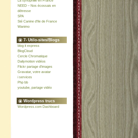
La synophilie en France
NEED – Nos écossais en
détresse
SPA
Sté Canine d'Ile de France
Wanimo
7- Utilo-sites/Blogs
blog it express
BlogCloud
Cercle Chromatique
Dailymotion vidéos
Flickr partage d'images
Gravatar, votre avatar
i services
Php bb
youtube, partage vidéo
Wordpress trucs
Wordpress.com Dashboard