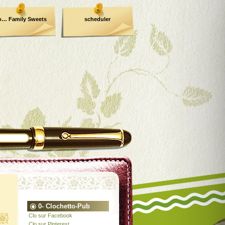
o… Family Sweets
scheduler
0- Clochetto-Pub
Clo sur Facebook
Clo sur Pinterest