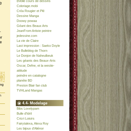
BVolle cours de dessins
e
Coloriage.mobi
Créa Rougier et Plé
Dessine Manga
Doowy powaa
Géant des Beaux Arts
JeanFrom Artiste peintre
-
jedessine.com
er
La vie de Claire
e
Last impression : Saeko Doyle
Le Bulleblog de Thorn
Le Donjon de Naheulbeuk
Les géants des Beaux-Arts
Oscar, Defne, et la westie-
attitude
peindre en catalogne
planète BD
ing
Preston Blair fan club
TVHLand Mangas
n
4.4- Modelage
Bibs Lovelypam
Bulle d'Idril
Cricri Loisirs
Fairytalexa, Alexa Roy
Les bijoux d'Aliénor