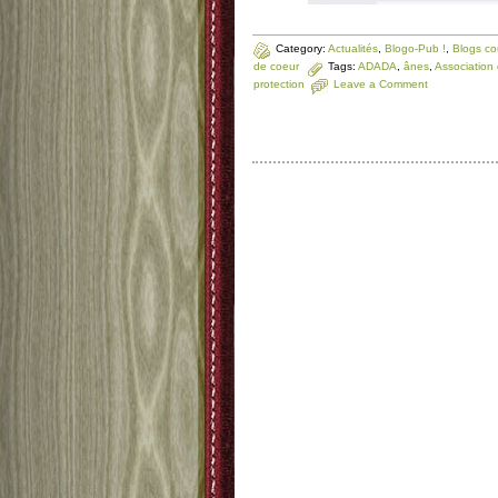
Category:
Actualités
,
Blogo-Pub !
,
Blogs co
de coeur
Tags:
ADADA
,
ânes
,
Association
protection
Leave a Comment