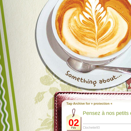
Tag-Archive for » protection «
Pensez à nos petits
02
Clochette93
Fév