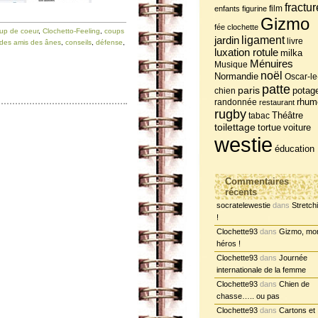
fractur
film
enfants
figurine
Gizmo
fée clochette
up de coeur
,
Clochetto-Feeling
,
coups
jardin
ligament
livre
 des amis des ânes
,
conseils
,
défense
,
luxation rotule
milka
Ménuires
Musique
noël
Normandie
Oscar-le
patte
paris
potag
chien
randonnée
rhum
restaurant
rugby
tabac
Théâtre
toilettage
tortue
voiture
westie
éducation
Commentaires
récents
socratelewestie
dans
Stretch
!
Clochette93
dans
Gizmo, mo
héros !
Clochette93
dans
Journée
internationale de la femme
Clochette93
dans
Chien de
chasse….. ou pas
Clochette93
dans
Cartons et