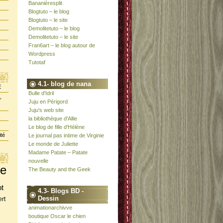
Bananièresplit
Blogtuto – le blog
Blogtuto – le site
Demolitetuto – le blog
Demolitetuto – le site
Fran6art – le blog autour de
Wordpress
Tutotaf
4.1- blog de nana
E
Bulle d'Idril
,
Juju en Périgord
Juju's web site
la bibliothèque d'Allie
Le blog de fille d'Hélène
ité
Le journal pas intime de Virginie
Le monde de Juliette
Madame Patate – Patate
nouvelle
te
The Beauty and the Geek
ot
4.3- Blogs BD -
Dessin
rt
animationarchivve
boutique Oscar le chien