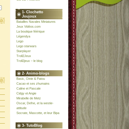
1- Clochetto
Joujoux
Batailles Navales Miniatures
Jeux Vidéos.com
La boutique féérique
Légendya
Lego
Lego starwars
Starplayer
Troll2Jeux
Troll2jeux – le blog
2- Animo-blogs
Basic, Oinie & Patou
Cacao et ses zhumains
Caline et Pascale
Cidgy et Angie
Mirabelle de Metz
Oscar, Defne, et la westie-
attitude
Socrate, Mascotte, et leur Bipa
3- TutoBlog