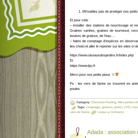
0N’oubliez pas de protéger nos petits a
Et pour cela :
– installer des stations de nourrissage et re
Graines variées, graines de tournesol, ve
boukes de graisse, de l’eau….
– faites de comptage d’espèces en observant
lieu choisi et aller le reporter sur les sites ci
https://www.oiseauxdesjardins.fr/index.php
Et
https://www.lpo.fr
Merci pour nos petits pioux
Ps : les vers de farine se trouvent en anim
poules
Category:
Clochetto-Feeling
,
Mes petites id
Tags:
comptage
,
graines
,
jardin
,
LPO
,
nat
vers de farine
Leave a Comment
Adada : association