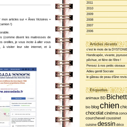
2011
2010
2009
ir mon articles sur « Ânes Victoires =
2008
 camion !)
2007
2006
orable.
s (comme disent les maitresses de
s oreilles, je vous incite à aller vous
Articles récents
 à visiter leur site internet, et à
c’est le mois de la DYSTONI
Handicapée, vivante, joyeuse
pêchue, et fière de l’être !
Pensez à nos petits oiseaux
Adieu gentil Socrate
le gâteau de peau d’âne revis
Étiquettes
Bichet
BD
animaux
chien
chi
blog
bio
chocolat
cinéma
conce
courchevel
coussinet
dessin
cuisine
déco