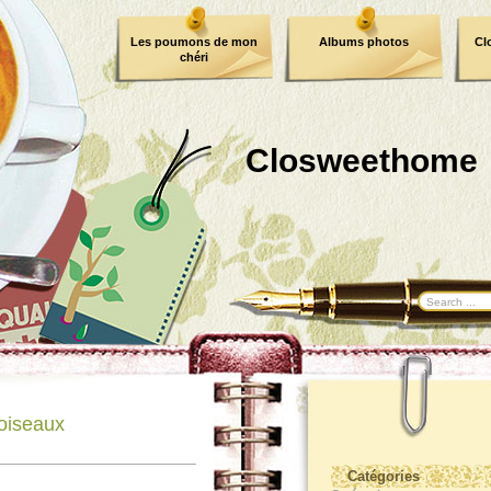
Les poumons de mon
Albums photos
Cl
chéri
Closweethome
 oiseaux
Catégories