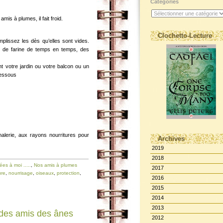
Catégories
mis à plumes, il fait froid.
Clochetto-Lecture
mplissez les dès qu’elles sont vides.
rs de farine de temps en temps, des
 votre jardin ou votre balcon ou un
-dessous
alerie, aux rayons nourritures pour
Archives
2019
2018
ées à moi .....
,
Nos amis à plumes
2017
ure
,
nourrisage
,
oiseaux
,
protection
,
2016
2015
2014
2013
 des amis des ânes
2012