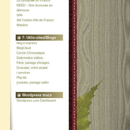
La synophilie en France
NEED – Nos écossais en
détresse
SPA
Sté Canine d'Ile de France
Wanimo
7- Utilo-sites/Blogs
blog it express
BlogCloud
Cercle Chromatique
Dailymotion vidéos
Flickr partage d'images
Gravatar, votre avatar
i services
Php bb
youtube, partage vidéo
Wordpress trucs
Wordpress.com Dashboard