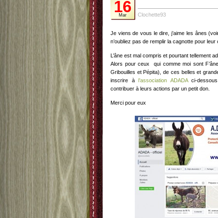
16
Clochette93
Mar
Je viens de vous le dire, j’aime les ânes (vo
n’oubliez pas de remplir la cagnotte pour leur
L’âne est mal compris et pourtant tellement ad
Alors pour ceux qui comme moi sont F’âne
Gribouilles et Pépita), de ces belles et grande
inscrire à
l’association ADADA
ci-dessous,
contribuer à leurs actions par un petit don.
Merci pour eux