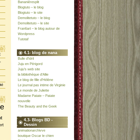
Bananièresplit
Blogtuto – le blog
Blogtuto – le site
Demolitetuto – le blog
Demolitetuto – le site
Fran6art – le blog autour de
Wordpress
Tutotaf
4.1- blog de nana
E
Bulle d'Idril
,
Juju en Périgord
Juju's web site
la bibliothèque d'Allie
Le blog de fille d'Hélène
ité
Le journal pas intime de Virginie
Le monde de Juliette
Madame Patate – Patate
nouvelle
te
The Beauty and the Geek
ot
4.3- Blogs BD -
Dessin
rt
animationarchivve
boutique Oscar le chien