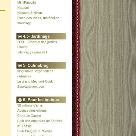
MimiPatouille
Natasel
Noisette & Ninon
Place des loisirs, matériel de
modelage
4.5- Jardinage
LPO – Oiseaux des jardins
Planfor
Silence, ça pousse !
5- Culinoblog
blogrimoire, expériences
culinaires
Le grand Méchant Cook
Sauvagement bon
6- Pour les toutous
30 millions d'amis
Accessoires-chiens
Centrale Canine
Club des Amateurs de Terriers
d'Ecosse
Club français du Westie