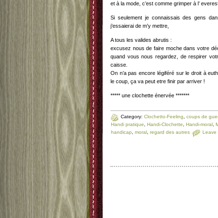
et à la mode, c’est comme grimper à l’ everest
Si seulement je connaissais des gens dans
j’essaierai de m’y mettre,
A tous les valides abrutis :
excusez nous de faire moche dans votre déco
quand vous nous regardez, de respirer votr
caisse.
On n’a pas encore légiféré sur le droit à euth
le coup, ça va peut etre finir par arriver !
***** une clochette énervée *******
Category:
Clochetto-Feeling
,
coups de gue
Handi pratique
,
Handi-Clochette
,
Handi-moral
,
M
handicap
,
moral
,
regard des autres
Leave