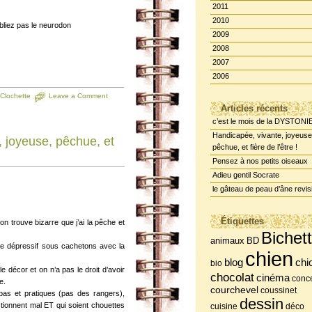
2011
2010
bliez pas le neurodon
2009
2008
2007
2006
Clochette
Leave a Comment
Articles récents
c’est le mois de la DYSTONI
Handicapée, vivante, joyeuse
 joyeuse, pêchue, et
pêchue, et fière de l’être !
Pensez à nos petits oiseaux
Adieu gentil Socrate
le gâteau de peau d’âne revis
Étiquettes
on trouve bizarre que j’ai la pêche et
Bichet
BD
animaux
re dépressif sous cachetons avec la
chien
chi
blog
bio
 le décor et on n’a pas le droit d’avoir
chocolat
cinéma
conce
e.
courchevel
coussinet
as et pratiques (pas des rangers),
dessin
tionnent mal ET qui soient chouettes
cuisine
déco