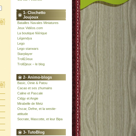
1- Clochetto
Joujoux
Batailles Navales Miniatures
Jeux Vidéos.com
La boutique féérique
Légendya
Lego
Lego starwars
Starplayer
Troll2Jeux
Troll2jeux – le blog
2- Animo-blogs
Basic, Oinie & Patou
Cacao et ses zhumains
Caline et Pascale
Cidgy et Angie
Mirabelle de Metz
Oscar, Defne, et la westie-
attitude
Socrate, Mascotte, et leur Bipa
3- TutoBlog