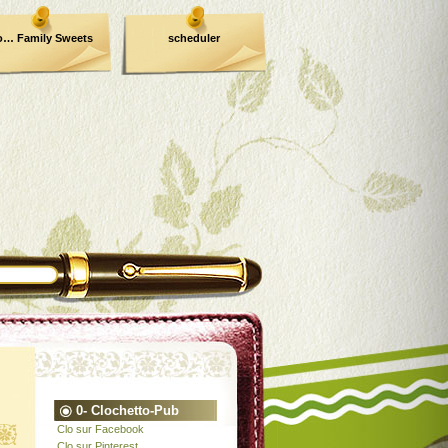
o… Family Sweets
scheduler
0- Clochetto-Pub
Clo sur Facebook
Clo sur Pinterest