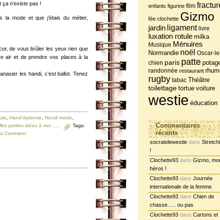
 ça n’existe pas !
fractur
film
enfants
figurine
Gizmo
 la mode et que j’étais du métier,
fée clochette
jardin
ligament
livre
luxation rotule
milka
Ménuires
Musique
r, de vous brûler les yeux rien que
noël
Normandie
Oscar-le
e air et de prendre vos places à la
patte
paris
potag
chien
randonnée
rhum
restaurant
anasier les handi, c’est ballot. Tenez
rugby
tabac
Théâtre
toilettage
tortue
voiture
westie
éducation
ule
,
Hand'dystonie
,
Handi mode
,
Commentaires
es petites idées à moi .....
Tags:
récents
 a Comment
socratelewestie
dans
Stretch
!
Clochette93
dans
Gizmo, mo
héros !
Clochette93
dans
Journée
internationale de la femme
Clochette93
dans
Chien de
chasse….. ou pas
Clochette93
dans
Cartons et