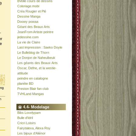
BVolle cours de dessins
e
Coloriage.mobi
Créa Rougier et Plé
Dessine Manga
Doowy powaa
Géant des Beaux Arts
JeanFrom Artiste peintre
-
jedessine.com
er
La vie de Claire
e
Last impression : Saeko Doyle
Le Bulleblog de Thorn
Le Donjon de Naheulbeuk
Les géants des Beaux-Arts
Oscar, Defne, et la westie-
attitude
peindre en catalogne
planète BD
ing
Preston Blair fan club
TVHLand Mangas
n
4.4- Modelage
Bibs Lovelypam
Bulle d'Idril
Cricri Loisirs
Fairytalexa, Alexa Roy
Les bijoux d'Aliénor