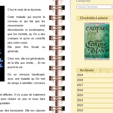
Catégories
C’est le mois de la dystonie.
Cette maladie qui touche le
Clochetto-Lecture
cerveau et qui fait que les
mouvements sont
désordonnés et involontaires,
que l’on tremble, qu On a des
crampes et qu’on ne contrôle
plus notre corps
Elle peut être focale ou
générale.
Chez moi, elle est généralisée,
de la tête aux orteils…. Et me
pourrit la vie
Archives
On se retrouve handicapé,
2019
avec une maladie qu On met
2018
du temps à identifier. L’errance
2017
2016
t difficiles. Il n’y a pas de traitement
2015
ui peut réduire un peu et nous faire
2014
quotidien
2013
2012
as dire inexistante. Elle est classée