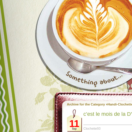
Archive for the Category »Handi-Clochett
c’est le mois de la
11
Clochette93
Sep