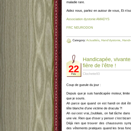
maladie rare.
Aidez nous, parlez en autour de vous, Et n’ou
Association dystonie AMADYS
FRC NEURODON
Category:
Actualités
,
Hand'dystonie
,
Handi-
Handicapée, vivante,
fière de l’être !
22
Clochette93
Fév
Coup de gueule du jour :
Depuis que je suis handicapée moteur, limite 
que je souris.
Ah parce que quand on est handi on doit êt
tête blanche d’une victime de dracula ?!
Ah oui cest vrai, j’oubliais, on fait tâche dans
une vie. Rien que d’oser y penser c’est bizarr
Déjà rien que trouver des chaussures symp
des vêtements pratiques quand les bras fonc