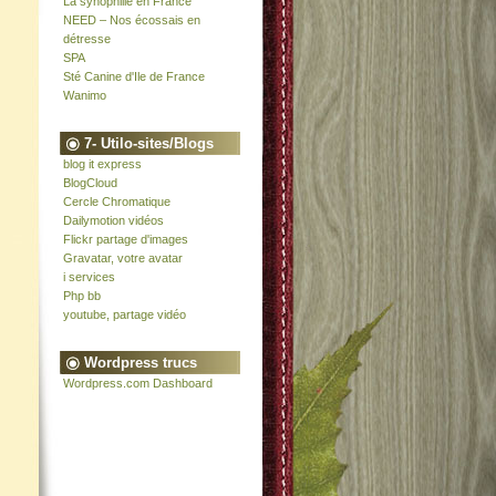
La synophilie en France
NEED – Nos écossais en
détresse
SPA
Sté Canine d'Ile de France
Wanimo
7- Utilo-sites/Blogs
blog it express
BlogCloud
Cercle Chromatique
Dailymotion vidéos
Flickr partage d'images
Gravatar, votre avatar
i services
Php bb
youtube, partage vidéo
Wordpress trucs
Wordpress.com Dashboard