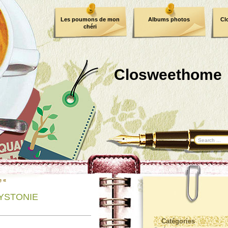
Les poumons de mon
Albums photos
Cl
chéri
Closweethome
e «
 DYSTONIE
Catégories