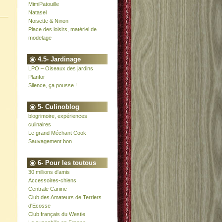
MimiPatouille
Natasel
Noisette & Ninon
Place des loisirs, matériel de
modelage
4.5- Jardinage
LPO – Oiseaux des jardins
Planfor
Silence, ça pousse !
5- Culinoblog
blogrimoire, expériences
culinaires
Le grand Méchant Cook
Sauvagement bon
6- Pour les toutous
30 millions d'amis
Accessoires-chiens
Centrale Canine
Club des Amateurs de Terriers
d'Ecosse
Club français du Westie