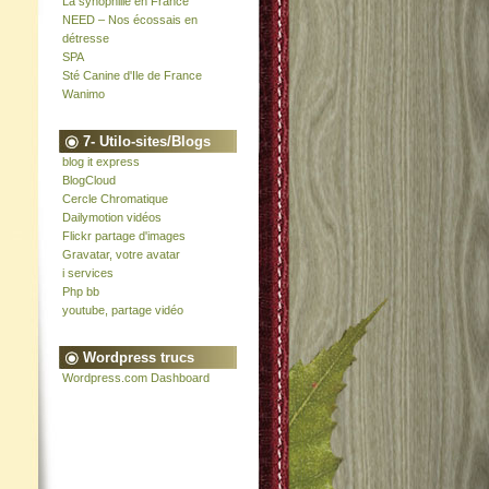
La synophilie en France
NEED – Nos écossais en
détresse
SPA
Sté Canine d'Ile de France
Wanimo
7- Utilo-sites/Blogs
blog it express
BlogCloud
Cercle Chromatique
Dailymotion vidéos
Flickr partage d'images
Gravatar, votre avatar
i services
Php bb
youtube, partage vidéo
Wordpress trucs
Wordpress.com Dashboard