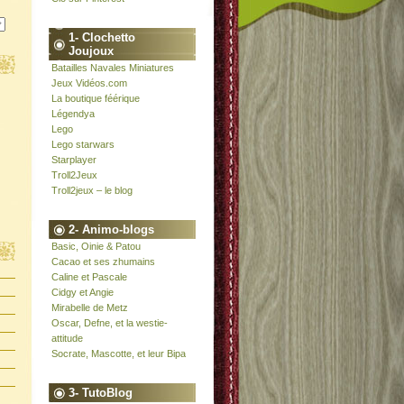
1- Clochetto
Joujoux
Batailles Navales Miniatures
Jeux Vidéos.com
La boutique féérique
Légendya
Lego
Lego starwars
Starplayer
Troll2Jeux
Troll2jeux – le blog
2- Animo-blogs
Basic, Oinie & Patou
Cacao et ses zhumains
Caline et Pascale
Cidgy et Angie
Mirabelle de Metz
Oscar, Defne, et la westie-
attitude
Socrate, Mascotte, et leur Bipa
3- TutoBlog