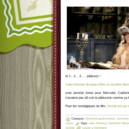
et 1…2….3 …. pâtissez !
Cake d’amour de peau d’âne, le mystère éluc
(une pensée émue pour Mercotte, Cather
n’avaient pas dû voir la pâtisserie comme ça l
Pour les nostalgiques du film,
l’extrait est par i
Category:
Clochetto-grelucheries
,
clochetto-
coeur
Tags:
cake d'amour
,
Catherine Den
recette
Leave a Comment