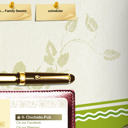
o… Family Sweets
scheduler
0- Clochetto-Pub
Clo sur Facebook
Clo sur Pinterest