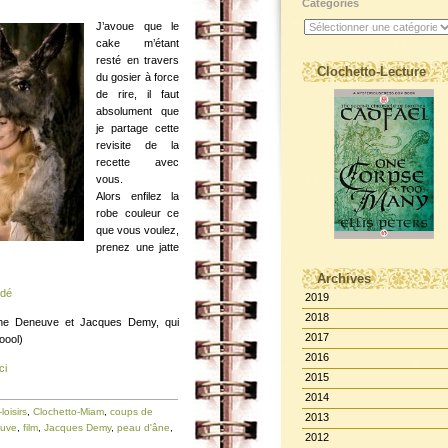
Catégories
J’avoue que le
cake m’étant
resté en travers
Clochetto-Lecture
du gosier à force
de rire, il faut
absolument que
je partage cette
revisite de la
recette avec
vous.
Alors enfilez la
robe couleur ce
que vous voulez,
prenez une jatte
Archives
idé
2019
2018
ine Deneuve et Jacques Demy, qui
2017
oool)
2016
ci
2015
2014
loisirs
,
Clochetto-Miam
,
coups de
2013
euve
,
film
,
Jacques Demy
,
peau d'âne
,
2012