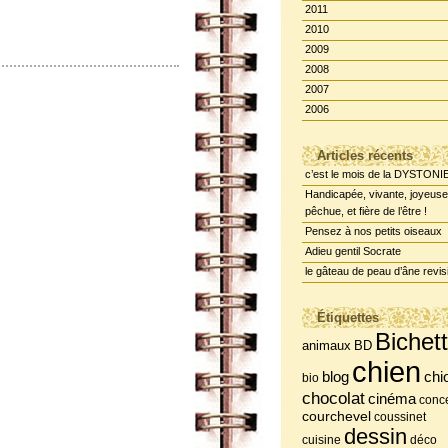
2011
2010
2009
2008
2007
2006
Articles récents
c’est le mois de la DYSTONI
Handicapée, vivante, joyeuse
pêchue, et fière de l’être !
Pensez à nos petits oiseaux
Adieu gentil Socrate
le gâteau de peau d’âne revis
Étiquettes
Bichet
BD
animaux
chien
chi
blog
bio
chocolat
cinéma
conce
courchevel
coussinet
dessin
cuisine
déco