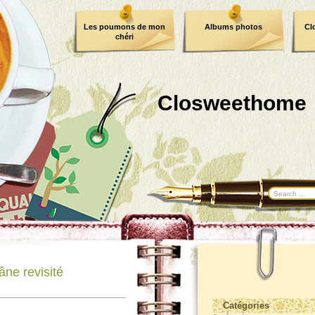
Les poumons de mon
Albums photos
Cl
chéri
Closweethome
âne revisité
Catégories