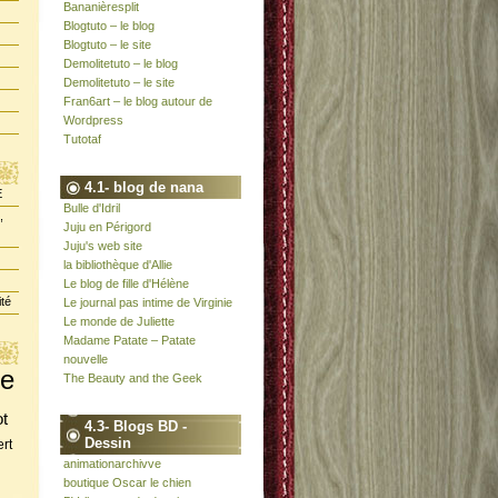
Bananièresplit
Blogtuto – le blog
Blogtuto – le site
Demolitetuto – le blog
Demolitetuto – le site
Fran6art – le blog autour de
Wordpress
Tutotaf
4.1- blog de nana
E
Bulle d'Idril
,
Juju en Périgord
Juju's web site
la bibliothèque d'Allie
Le blog de fille d'Hélène
ité
Le journal pas intime de Virginie
Le monde de Juliette
Madame Patate – Patate
nouvelle
te
The Beauty and the Geek
ot
4.3- Blogs BD -
Dessin
rt
animationarchivve
boutique Oscar le chien