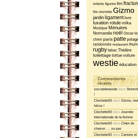
fractur
film
enfants
figurine
Gizmo
fée clochette
jardin
ligament
livre
luxation rotule
milka
Ménuires
Musique
noël
Normandie
Oscar-le
patte
paris
potag
chien
randonnée
rhum
restaurant
rugby
tabac
Théâtre
toilettage
tortue
voiture
westie
éducation
Commentaires
récents
socratelewestie
dans
Stretch
!
Clochette93
dans
Gizmo, mo
héros !
Clochette93
dans
Journée
internationale de la femme
Clochette93
dans
Chien de
chasse….. ou pas
Clochette93
dans
Cartons et