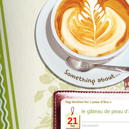
Tag-Archive for » peau d’âne «
le gâteau de peau d’
21
Clochette93
Sep