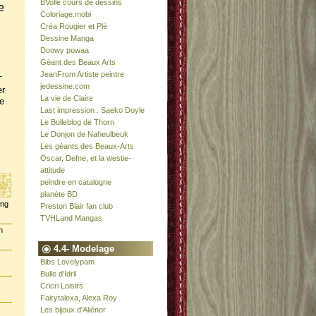
BVolle cours de dessins
e
Coloriage.mobi
Créa Rougier et Plé
Dessine Manga
Doowy powaa
Géant des Beaux Arts
JeanFrom Artiste peintre
-
jedessine.com
er
La vie de Claire
e
Last impression : Saeko Doyle
Le Bulleblog de Thorn
Le Donjon de Naheulbeuk
Les géants des Beaux-Arts
Oscar, Defne, et la westie-
attitude
peindre en catalogne
planète BD
ing
Preston Blair fan club
TVHLand Mangas
n
4.4- Modelage
Bibs Lovelypam
Bulle d'Idril
Cricri Loisirs
Fairytalexa, Alexa Roy
Les bijoux d'Aliénor