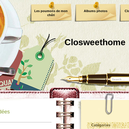
Les poumons de mon
Albums photos
Cl
chéri
Closweethome
dées
Catégories