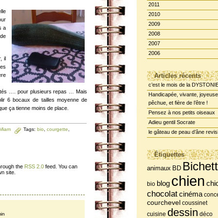
2011
lle
2010
our
2009
s a
2008
 de
2007
2006
 il
Les
re
Articles récents
c’est le mois de la DYSTONI
tés …. pour plusieurs repas … Mais
Handicapée, vivante, joyeuse
ir 6 bocaux de tailles moyenne de
pêchue, et fière de l’être !
que ça tienne moins de place.
Pensez à nos petits oiseaux
Adieu gentil Socrate
-Miam
Tags:
bio
,
courgette
,
le gâteau de peau d’âne revis
Étiquettes
Bichet
through the
RSS 2.0
feed. You can
BD
animaux
n site.
chien
chi
blog
bio
chocolat
cinéma
conce
courchevel
coussinet
dessin
cuisine
déco
min