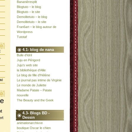
Bananièresplit
Blogtuto – le blog
Blogtuto – le site
Demolitetuto – le blog
Demolitetuto – le site
Fran6art – le blog autour de
Wordpress
Tutotaf
4.1- blog de nana
E
Bulle d'Idril
,
Juju en Périgord
Juju's web site
la bibliothèque d'Allie
Le blog de fille d'Hélène
ité
Le journal pas intime de Virginie
Le monde de Juliette
Madame Patate – Patate
nouvelle
te
The Beauty and the Geek
ot
4.3- Blogs BD -
Dessin
rt
animationarchivve
boutique Oscar le chien