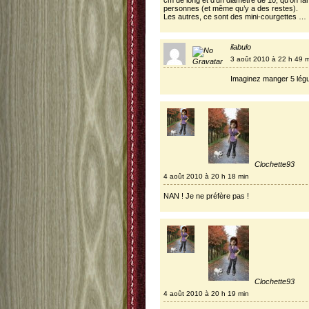
cm de long et d’un diamètre de 10, qu’on farci
personnes (et même qu’y a des restes).
Les autres, ce sont des mini-courgettes …
ilabulo
3 août 2010 à 22 h 49 
Imaginez manger 5 légu
Clochette93
4 août 2010 à 20 h 18 min
NAN ! Je ne préfère pas !
Clochette93
4 août 2010 à 20 h 19 min