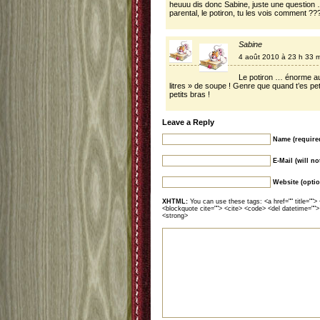
heuuu dis donc Sabine, juste une question 
parental, le potiron, tu les vois comment ?
Sabine
4 août 2010 à 23 h 33 
Le potiron … énorme au
litres » de soupe ! Genre que quand t’es peti
petits bras !
Leave a Reply
Name (require
E-Mail (will n
Website (optio
XHTML:
You can use these tags: <a href="" title=""> 
<blockquote cite=""> <cite> <code> <del datetime="">
<strong>