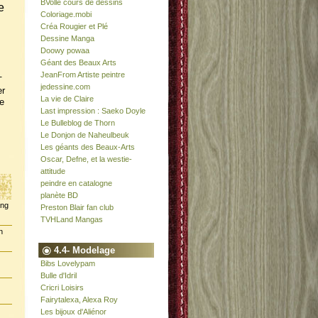
BVolle cours de dessins
e
Coloriage.mobi
Créa Rougier et Plé
Dessine Manga
Doowy powaa
Géant des Beaux Arts
JeanFrom Artiste peintre
-
jedessine.com
er
La vie de Claire
e
Last impression : Saeko Doyle
Le Bulleblog de Thorn
Le Donjon de Naheulbeuk
Les géants des Beaux-Arts
Oscar, Defne, et la westie-
attitude
peindre en catalogne
planète BD
ing
Preston Blair fan club
TVHLand Mangas
n
4.4- Modelage
Bibs Lovelypam
Bulle d'Idril
Cricri Loisirs
Fairytalexa, Alexa Roy
Les bijoux d'Aliénor