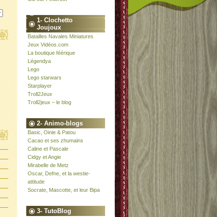
1- Clochetto
Joujoux
Batailles Navales Miniatures
Jeux Vidéos.com
La boutique féérique
Légendya
Lego
Lego starwars
Starplayer
Troll2Jeux
Troll2jeux – le blog
2- Animo-blogs
Basic, Oinie & Patou
Cacao et ses zhumains
Caline et Pascale
Cidgy et Angie
Mirabelle de Metz
Oscar, Defne, et la westie-
attitude
Socrate, Mascotte, et leur Bipa
3- TutoBlog