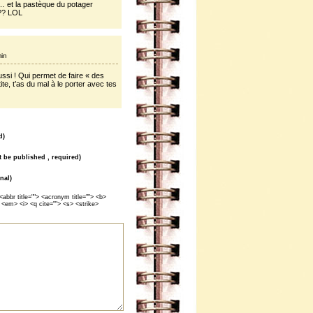
… et la pastèque du potager
??? LOL
min
ssi ! Qui permet de faire « des
te, t’as du mal à le porter avec tes
d)
ot be published , required)
nal)
<abbr title=""> <acronym title=""> <b>
 <em> <i> <q cite=""> <s> <strike>