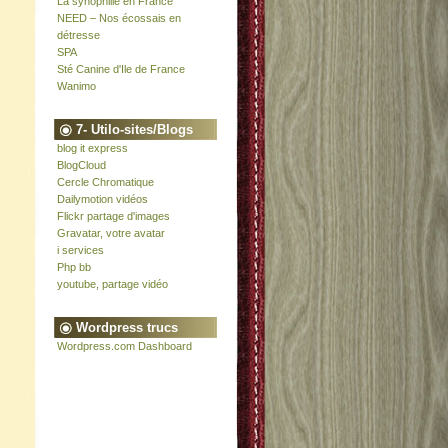
La synophilie en France
NEED – Nos écossais en
détresse
SPA
Sté Canine d'Ile de France
Wanimo
7- Utilo-sites/Blogs
blog it express
BlogCloud
Cercle Chromatique
Dailymotion vidéos
Flickr partage d'images
Gravatar, votre avatar
i services
Php bb
youtube, partage vidéo
Wordpress trucs
Wordpress.com Dashboard