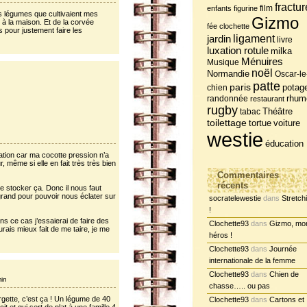
fractur
film
enfants
figurine
s légumes que cultivaient mes
Gizmo
u à la maison. Et de la corvée
fée clochette
 pour justement faire les
jardin
ligament
livre
luxation rotule
milka
Ménuires
Musique
noël
Normandie
Oscar-le
patte
paris
potag
chien
randonnée
rhum
restaurant
rugby
tabac
Théâtre
toilettage
tortue
voiture
westie
éducation
sation car ma cocotte pression n’a
ur, même si elle en fait très très bien
Commentaires
récents
e stocker ça. Donc il nous faut
grand pour pouvoir nous éclater sur
socratelewestie
dans
Stretch
!
ns ce cas j’essaierai de faire des
Clochette93
dans
Gizmo, mo
urais mieux fait de me taire, je me
héros !
Clochette93
dans
Journée
internationale de la femme
Clochette93
dans
Chien de
min
chasse….. ou pas
gette, c’est ça ! Un légume de 40
Clochette93
dans
Cartons et