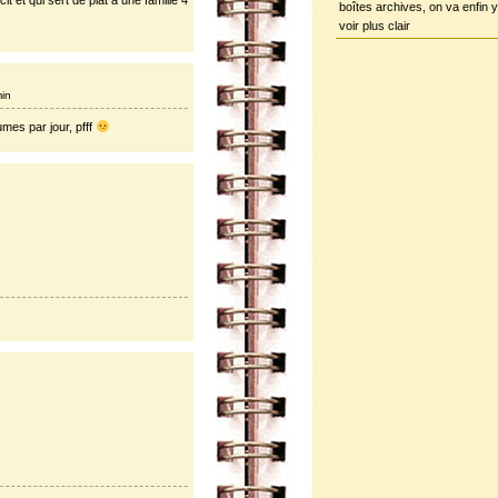
t et qui sert de plat à une famille 4
boîtes archives, on va enfin y
voir plus clair
min
mes par jour, pfff