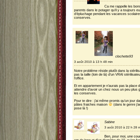
Ca me rappelle les bon
parents dans le potager qu’il y a toujours e
d’épluchage pendant les vacances scolaires
conserves.
clochette93
3 août 2010 à 13 h 48 min
Notre problème réside plutôt dans la stérili
pas la taille (loin de là) d’un VRAI stérilisate
l’office.
Et en appartement je n’aurais pas la place d
attendre d’avoir un chez nous un peu plus 
les conserves.
Pour te dire : j’ai même promis qu’un jour da
pâtes fraiches maison
(dans le genre j’a
pose là !)
Sabine
3 août 2010 à 22 h 28 
Ben, pour moi, une cour