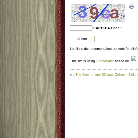
CAPTCHA Code
*
Les liens des commentaires peuvent être lib
This site is using
OpenAvatar
based on
«
« The Geek », une BD pour Zofren !
Biiiii