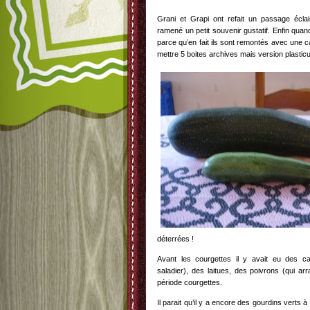
Grani et Grapi ont refait un passage écla
ramené un petit souvenir gustatif. Enfin quand
parce qu’en fait ils sont remontés avec une c
mettre 5 boites archives mais version plasticu
déterrées !
Avant les courgettes il y avait eu des c
saladier), des laitues, des poivrons (qui arra
période courgettes.
Il parait qu’il y a encore des gourdins verts