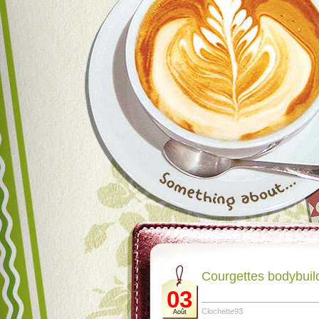
Courgettes bodybuil
03
Clochette93
Août