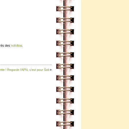
érés des
nofollow
.
chette ! Regarde l’APN, c’est pour Soli
»