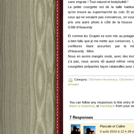
sans engrais ! Tout naturel et bodybuildé !
La petite courgette est de la taille habitue
qu’on trouve au supermarché du coin. Et p
ceux qui ne seraient pas convaincus, on vou
pris une autre photo à côté de la housse
GSM d’Heavenly
Et comme les Grapini se sont mis au potager,
a bien fallu que je me mette aux conserves. 
confitures étant assurées par la mè
d’Heavenly : Mimi.
Nous en avons mangés seuls, avec des invi
y’a pas, nous avons dû quand même rempl
courgettes préparées façon ratatouilles pour 
Category:
Clochett-o-fourneaux
,
Clochetto
potager
You can follow any responses to this entry 
leave a response
, or
trackback
from your ow
7 Responses
Pascale et Caline
3 août 2010 à 12 h 28 