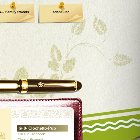
o… Family Sweets
scheduler
0- Clochetto-Pub
Clo sur Facebook
Clo sur Pinterest