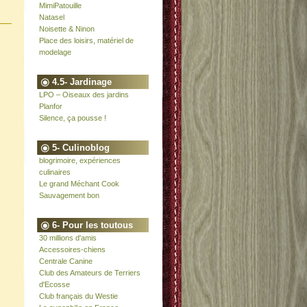
MimiPatouille
Natasel
Noisette & Ninon
Place des loisirs, matériel de
modelage
4.5- Jardinage
LPO – Oiseaux des jardins
Planfor
Silence, ça pousse !
5- Culinoblog
blogrimoire, expériences
culinaires
Le grand Méchant Cook
Sauvagement bon
6- Pour les toutous
30 millions d'amis
Accessoires-chiens
Centrale Canine
Club des Amateurs de Terriers
d'Ecosse
Club français du Westie