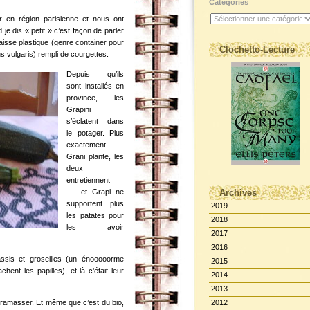
Catégories
ir en région parisienne et nous ont
 je dis « petit » c’est façon de parler
aisse plastique (genre container pour
Clochetto-Lecture
s vulgaris) rempli de courgettes.
Depuis qu’ils
sont installés en
province, les
Grapini
s’éclatent dans
le potager. Plus
exactement
Grani plante, les
deux
entretiennent
…. et Grapi ne
Archives
supportent plus
2019
les patates pour
2018
les avoir
2017
2016
assis et groseilles (un énooooorme
2015
chent les papilles), et là c’était leur
2014
2013
 à ramasser. Et même que c’est du bio,
2012