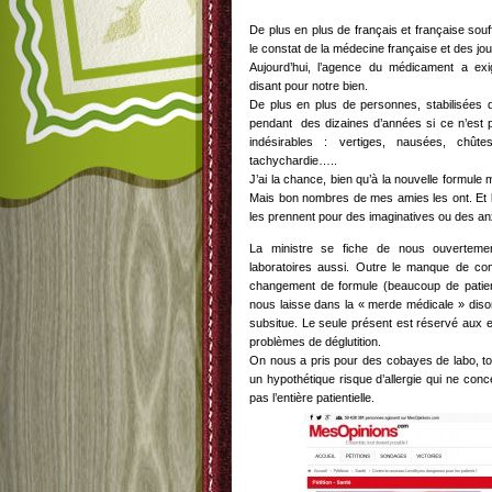
De plus en plus de français et française souf
le constat de la médecine française et des jour
Aujourd’hui, l’agence du médicament a exi
disant pour notre bien.
De plus en plus de personnes, stabilisées d
pendant des dizaines d’années si ce n’est pl
indésirables : vertiges, nausées, chûte
tachychardie…..
J’ai la chance, bien qu’à la nouvelle formule 
Mais bon nombres de mes amies les ont. Et 
les prennent pour des imaginatives ou des an
La ministre se fiche de nous ouvertemen
laboratoires aussi. Outre le manque de com
changement de formule (beaucoup de patien
nous laisse dans la « merde médicale » dison
subsitue. Le seule présent est réservé aux 
problèmes de déglutition.
On nous a pris pour des cobayes de labo, tou
un hypothétique risque d’allergie qui ne conc
pas l’entière patientielle.