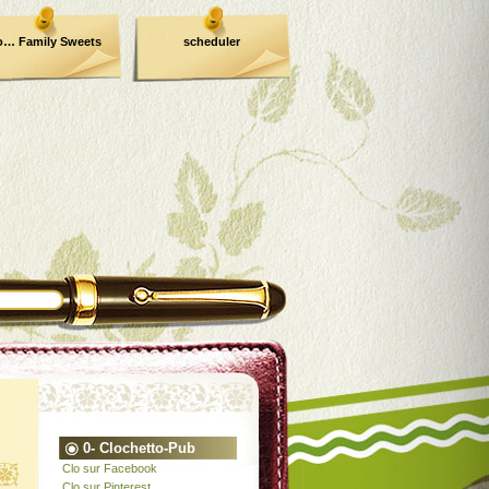
o… Family Sweets
scheduler
0- Clochetto-Pub
Clo sur Facebook
Clo sur Pinterest