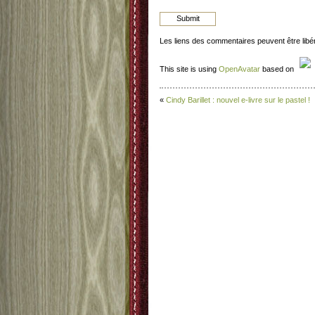
Les liens des commentaires peuvent être lib
This site is using
OpenAvatar
based on
«
Cindy Barillet : nouvel e-livre sur le pastel !