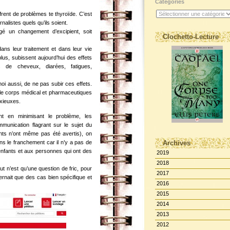
Catégories
frent de problèmes te thyroïde. C’est
nalistes quels qu’ils soient.
gé un changement d’excipient, soit
Clochetto-Lecture
ans leur traitement et dans leur vie
us, subissent aujourd’hui des effets
s de cheveux, diarées, fatigues,
moi aussi, de ne pas subir ces effets.
le corps médical et pharmaceutiques
xieuxes.
t en minimisant le problème, les
munication flagrant sur le sujet du
ts n’ont même pas été avertis), on
s le franchement car il n’y a pas de
Archives
enfants et aux personnes qui ont des
2019
2018
t n’est qu’une question de fric, pour
2017
ernait que des cas bien spécifique et
2016
2015
2014
2013
2012