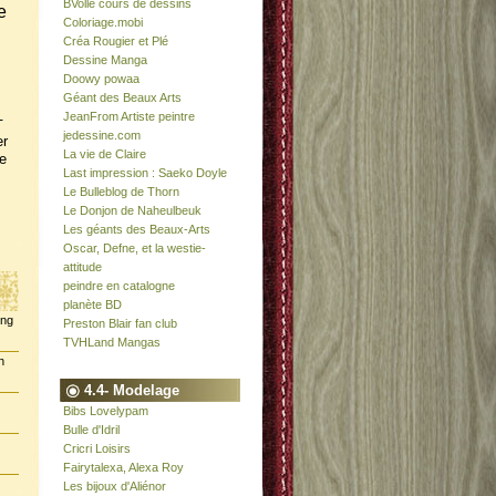
BVolle cours de dessins
e
Coloriage.mobi
Créa Rougier et Plé
Dessine Manga
Doowy powaa
Géant des Beaux Arts
JeanFrom Artiste peintre
-
jedessine.com
er
La vie de Claire
e
Last impression : Saeko Doyle
Le Bulleblog de Thorn
Le Donjon de Naheulbeuk
Les géants des Beaux-Arts
Oscar, Defne, et la westie-
attitude
peindre en catalogne
planète BD
ing
Preston Blair fan club
TVHLand Mangas
n
4.4- Modelage
Bibs Lovelypam
Bulle d'Idril
Cricri Loisirs
Fairytalexa, Alexa Roy
Les bijoux d'Aliénor