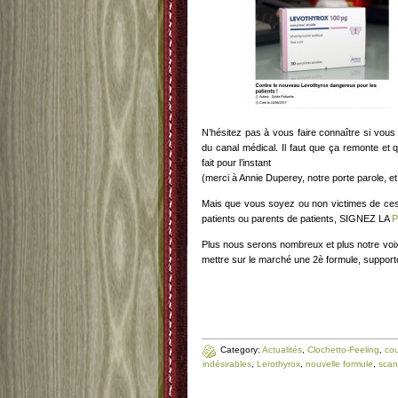
N’hésitez pas à vous faire connaître si vous
du canal médical. Il faut que ça remonte et 
fait pour l’instant
(merci à Annie Duperey, notre porte parole, et
Mais que vous soyez ou non victimes de ces 
patients ou parents de patients, SIGNEZ LA
P
Plus nous serons nombreux et plus notre voi
mettre sur le marché une 2è formule, suppor
Category:
Actualités
,
Clochetto-Feeling
,
co
indésirables
,
Lerothyrox
,
nouvelle formule
,
scan