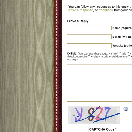
You can follow any responses to this entry 
leave a response
, or
trackback
from your ow
Leave a Reply
Name (require
E-Mail (will n
Website (optio
XHTML:
You can use these tags: <a href="" title=""> 
<blockquote cite=""> <cite> <code> <del datetime="">
<strong>
CAPTCHA Code
*