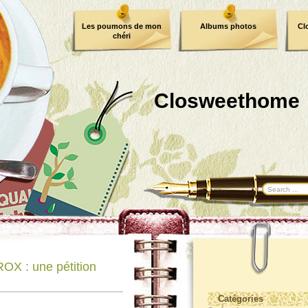
Les poumons de mon
Albums photos
Cl
chéri
Closweethome
X : une pétition
Catégories