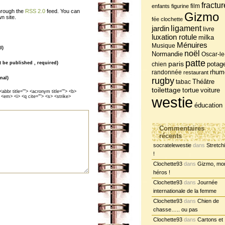
fractur
film
enfants
figurine
through the
RSS 2.0
feed. You can
Gizmo
n site.
fée clochette
jardin
ligament
livre
luxation rotule
milka
Ménuires
Musique
d)
noël
Normandie
Oscar-le
patte
ot be published , required)
paris
potag
chien
randonnée
rhum
restaurant
nal)
rugby
tabac
Théâtre
toilettage
tortue
voiture
<abbr title=""> <acronym title=""> <b>
 <em> <i> <q cite=""> <s> <strike>
westie
éducation
Commentaires
récents
socratelewestie
dans
Stretch
!
Clochette93
dans
Gizmo, mo
héros !
Clochette93
dans
Journée
internationale de la femme
Clochette93
dans
Chien de
chasse….. ou pas
Clochette93
dans
Cartons et