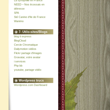
La synophilie en France
NEED – Nos écossais en
détresse
SPA
Sté Canine d'Ile de France
Wanimo
7- Utilo-sites/Blogs
blog it express
BlogCloud
Cercle Chromatique
Dailymotion vidéos
Flickr partage d'images
Gravatar, votre avatar
i services
Php bb
youtube, partage vidéo
Wordpress trucs
Wordpress.com Dashboard