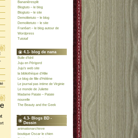
Bananièresplit
Blogtuto – le blog
Blogtuto – le site
Demolitetuto – le blog
Demolitetuto – le site
Fran6art – le blog autour de
Wordpress
Tutotaf
4.1- blog de nana
E
Bulle d'Idril
,
Juju en Périgord
Juju's web site
la bibliothèque d'Allie
Le blog de fille d'Hélène
ité
Le journal pas intime de Virginie
Le monde de Juliette
Madame Patate – Patate
nouvelle
te
The Beauty and the Geek
ot
4.3- Blogs BD -
Dessin
rt
animationarchivve
boutique Oscar le chien