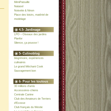
MimiPatouille
Natasel
Noisette & Ninon
Place des loisirs, matériel de
modelage
4.5- Jardinage
LPO – Oiseaux des jardins
Planfor
Silence, ça pousse !
5- Culinoblog
blogrimoire, expériences
culinaires
Le grand Méchant Cook
Sauvagement bon
6- Pour les toutous
30 millions d'amis
Accessoires-chiens
Centrale Canine
Club des Amateurs de Terriers
d'Ecosse
Club français du Westie