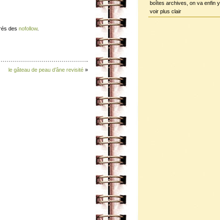
boîtes archives, on va enfin y
voir plus clair
érés des
nofollow
.
le gâteau de peau d’âne revisité
»