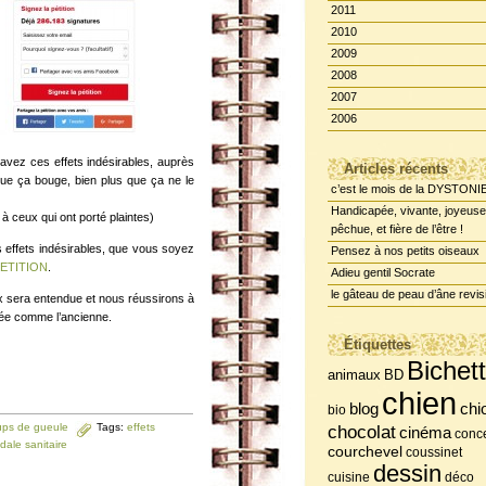
2011
2010
2009
2008
2007
2006
 avez ces effets indésirables, auprès
Articles récents
que ça bouge, bien plus que ça ne le
c’est le mois de la DYSTONI
Handicapée, vivante, joyeuse
 à ceux qui ont porté plaintes)
pêchue, et fière de l’être !
effets indésirables, que vous soyez
Pensez à nos petits oiseaux
ETITION
.
Adieu gentil Socrate
le gâteau de peau d’âne revis
x sera entendue et nous réussirons à
tée comme l’ancienne.
Étiquettes
Bichet
BD
animaux
chien
chi
blog
bio
ups de gueule
Tags:
effets
chocolat
cinéma
conce
dale sanitaire
courchevel
coussinet
dessin
cuisine
déco