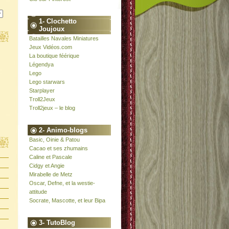
1- Clochetto
Joujoux
Batailles Navales Miniatures
Jeux Vidéos.com
La boutique féérique
Légendya
Lego
Lego starwars
Starplayer
Troll2Jeux
Troll2jeux – le blog
2- Animo-blogs
Basic, Oinie & Patou
Cacao et ses zhumains
Caline et Pascale
Cidgy et Angie
Mirabelle de Metz
Oscar, Defne, et la westie-
attitude
Socrate, Mascotte, et leur Bipa
3- TutoBlog