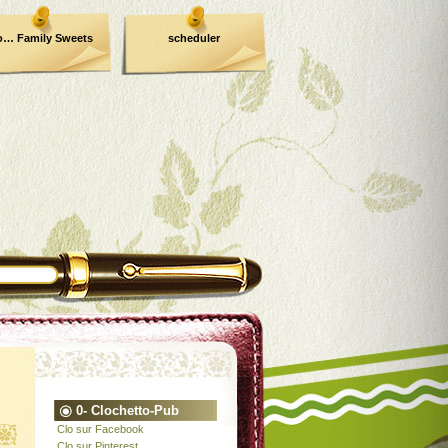
o… Family Sweets
scheduler
0- Clochetto-Pub
Clo sur Facebook
Clo sur Pinterest