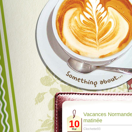
Vacances Normandes 
matinée
10
Clochette93
Mar