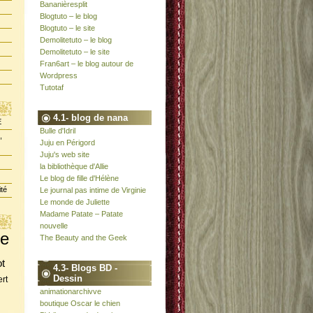
Bananièresplit
Blogtuto – le blog
Blogtuto – le site
Demolitetuto – le blog
Demolitetuto – le site
Fran6art – le blog autour de
Wordpress
Tutotaf
4.1- blog de nana
E
Bulle d'Idril
,
Juju en Périgord
Juju's web site
la bibliothèque d'Allie
Le blog de fille d'Hélène
ité
Le journal pas intime de Virginie
Le monde de Juliette
Madame Patate – Patate
nouvelle
te
The Beauty and the Geek
ot
4.3- Blogs BD -
Dessin
rt
animationarchivve
boutique Oscar le chien