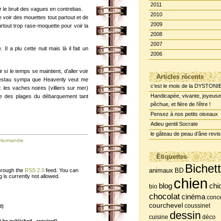
2011
r le bruit des vagues en contrebas.
2010
e voir des mouettes tout partout et de
2009
urtout trop rase-moquette pour voir la
2008
2007
 Il a plu cette nuit mais là il fait un
2006
si le temps se maintient, d’aller voir
Articles récents
tit restau sympa que Heavenly veut me
c’est le mois de la DYSTONI
 : les vaches noires (villiers sur mer)
Handicapée, vivante, joyeuse
e des plages du débarquement tant
pêchue, et fière de l’être !
Pensez à nos petits oiseaux
Adieu gentil Socrate
le gâteau de peau d’âne revis
Normandie
Étiquettes
Bichet
BD
through the
RSS 2.0
feed. You can
animaux
 is currently not allowed.
chien
chi
blog
bio
chocolat
cinéma
conce
courchevel
coussinet
d)
dessin
cuisine
déco
ot be published , required)