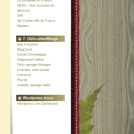
La synophilie en France
NEED – Nos écossais en
détresse
SPA
Sté Canine d'Ile de France
Wanimo
7- Utilo-sites/Blogs
blog it express
BlogCloud
Cercle Chromatique
Dailymotion vidéos
Flickr partage d'images
Gravatar, votre avatar
i services
Php bb
youtube, partage vidéo
Wordpress trucs
Wordpress.com Dashboard