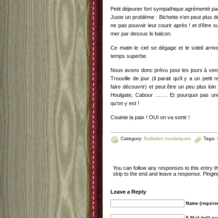
Petit déjeuner fort sympathique agrémenté pa
Juste un problème : Bichette n’en peut plus d
ne pas pouvoir leur courir après ! et d’être s
mer par dessus le balcon.
Ce matin le ciel se dégage et le soleil arrive.
temps superbe.
Nous avons donc prévu pour les jours à venir 
Trouville de jour (il parait qu’il y a un pe
faire découvrir) et peut être un peu plus loin
Houlgate, Cabour ……. Et pourquoi pas un
qu’on y est !
Couinie la paix ! OUI on va sortir !
Category:
Ballades touristiques
Tags:
You can follow any responses to this entry 
skip to the end and leave a response. Pinging
Leave a Reply
Name (require
E-Mail (will n