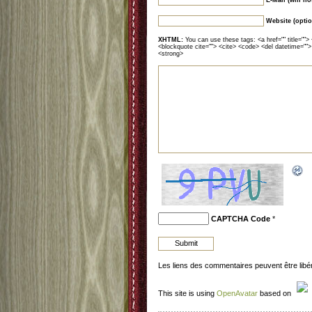
Website (optio
XHTML:
You can use these tags: <a href="" title=""> 
<blockquote cite=""> <cite> <code> <del datetime="">
<strong>
CAPTCHA Code
*
Les liens des commentaires peuvent être lib
This site is using
OpenAvatar
based on