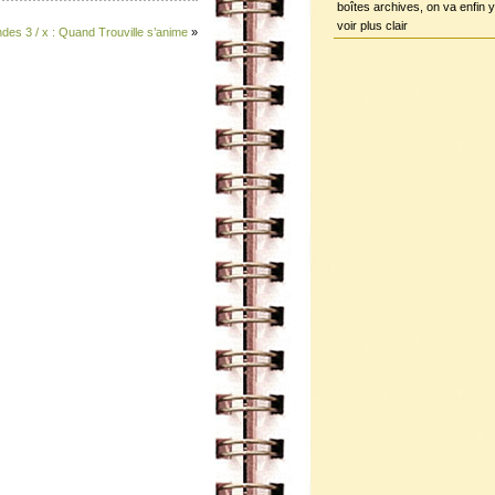
boîtes archives, on va enfin y
voir plus clair
s 3 / x : Quand Trouville s’anime
»