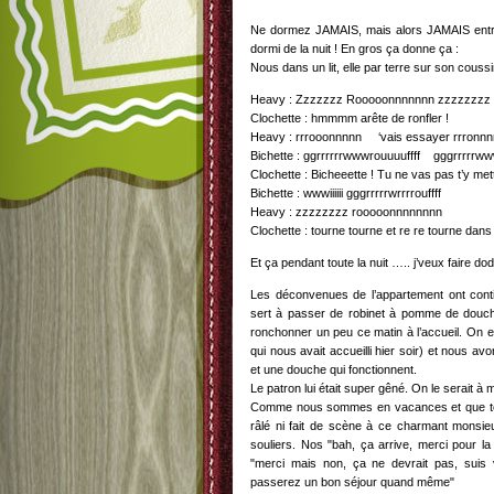
Ne dormez JAMAIS, mais alors JAMAIS entre
dormi de la nuit ! En gros ça donne ça :
Nous dans un lit, elle par terre sur son couss
Heavy : Zzzzzzz Rooooonnnnnnn zzzzzzzz R
Clochette : hmmmm arête de ronfler !
Heavy : rrrooonnnnn ‘vais essayer rrronn
Bichette : ggrrrrrrwwwrouuuuffff gggrrrrrw
Clochette : Bicheeette ! Tu ne vas pas t’y met
Bichette : wwwiiiiii gggrrrrrwrrrrouffff
Heavy : zzzzzzzz rooooonnnnnnnn
Clochette : tourne tourne et re re tourne dans
Et ça pendant toute la nuit ….. j’veux faire d
Les déconvenues de l’appartement ont conti
sert à passer de robinet à pomme de douch
ronchonner un peu ce matin à l’accueil. On es
qui nous avait accueilli hier soir) et nous 
et une douche qui fonctionnent.
Le patron lui était super gêné. On le serait à 
Comme nous sommes en vacances et que tout
râlé ni fait de scène à ce charmant monsieu
souliers. Nos "bah, ça arrive, merci pour la 
"merci mais non, ça ne devrait pas, suis 
passerez un bon séjour quand même"