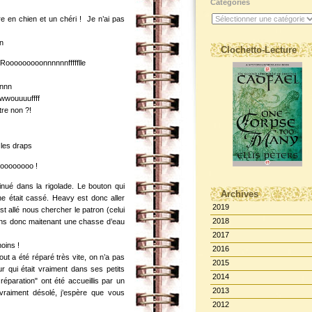
Catégories
 en chien et un chéri ! Je n’ai pas
in
Clochetto-Lecture
ooooooooonnnnnnffffflle
nnnn
wwwouuuuffff
tre non ?!
 les draps
odoooooooo !
nué dans la rigolade. Le bouton qui
Archives
e était cassé. Heavy est donc aller
2019
t allé nous chercher le patron (celui
2018
avons donc maitenant une chasse d’eau
2017
moins !
2016
 a été réparé très vite, on n’a pas
2015
r qui était vraiment dans ses petits
2014
réparation" ont été accueillis par un
2013
vraiment désolé, j’espère que vous
2012