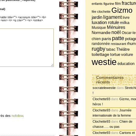
fractur
film
enfants
figurine
Gizmo
nal)
fée clochette
jardin
ligament
livre
<abbr title=""> <acronym title=""> <b>
 <em> <i> <q cite=""> <s> <strike>
luxation rotule
milka
Ménuires
Musique
noël
Normandie
Oscar-le
patte
paris
potag
chien
randonnée
rhum
restaurant
rugby
tabac
Théâtre
toilettage
tortue
voiture
westie
éducation
Commentaires
récents
socratelewestie
dans
Stretch
!
Clochette93
dans
Gizmo, mo
héros !
Clochette93
dans
Journée
internationale de la femme
érés des
nofollow
.
Clochette93
dans
Chien de
chasse….. ou pas
Clochette93
dans
Cartons et