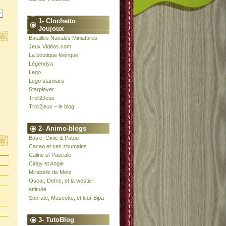
1- Clochetto
Joujoux
Batailles Navales Miniatures
Jeux Vidéos.com
La boutique féérique
Légendya
Lego
Lego starwars
Starplayer
Troll2Jeux
Troll2jeux – le blog
2- Animo-blogs
Basic, Oinie & Patou
Cacao et ses zhumains
Caline et Pascale
Cidgy et Angie
Mirabelle de Metz
Oscar, Defne, et la westie-
attitude
Socrate, Mascotte, et leur Bipa
3- TutoBlog