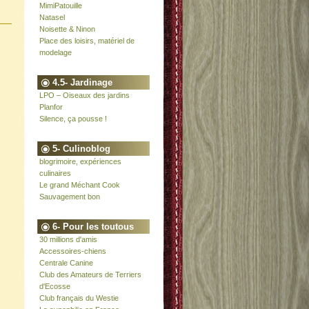
MimiPatouille
Natasel
Noisette & Ninon
Place des loisirs, matériel de
modelage
4.5- Jardinage
LPO – Oiseaux des jardins
Planfor
Silence, ça pousse !
5- Culinoblog
blogrimoire, expériences
culinaires
Le grand Méchant Cook
Sauvagement bon
6- Pour les toutous
30 millions d'amis
Accessoires-chiens
Centrale Canine
Club des Amateurs de Terriers
d'Ecosse
Club français du Westie