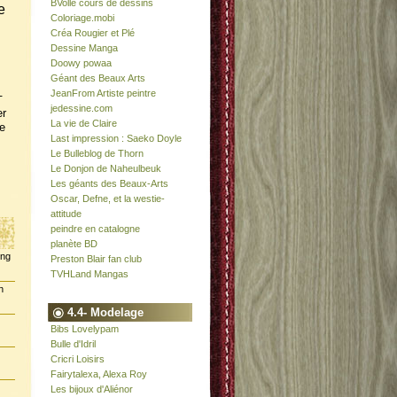
BVolle cours de dessins
e
Coloriage.mobi
Créa Rougier et Plé
Dessine Manga
Doowy powaa
Géant des Beaux Arts
JeanFrom Artiste peintre
-
jedessine.com
er
La vie de Claire
e
Last impression : Saeko Doyle
Le Bulleblog de Thorn
Le Donjon de Naheulbeuk
Les géants des Beaux-Arts
Oscar, Defne, et la westie-
attitude
peindre en catalogne
planète BD
ing
Preston Blair fan club
TVHLand Mangas
n
4.4- Modelage
Bibs Lovelypam
Bulle d'Idril
Cricri Loisirs
Fairytalexa, Alexa Roy
Les bijoux d'Aliénor