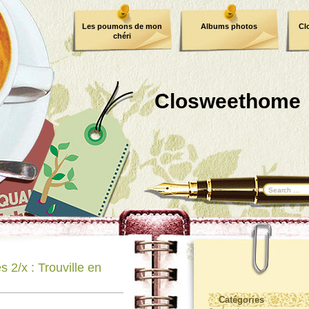
Les poumons de mon
Albums photos
Cl
chéri
Closweethome
2/x : Trouville en
Catégories