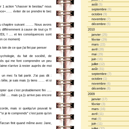
août
(5)
sur 1 action "chasser le bestiau" nous
septembre
(6)
pèce+…… éviter de se prendre le bec
octobre
(9)
novembre
(7)
décembre
(5)
au chapitre suivant …….. Nous avons
 différemment à cause de tout ça !!!
2010
EIL ! …. et les conséquences sont
janvier
(25)
 en ce moment)
février
(29)
mars
(22)
loin de ce que j’ai fini par penser
avril
(28)
mai
(29)
sychologie, du fait de société, de
juin
(16)
tés qui me font comprendre un peu
juillet
(12)
aime n’arrive à rester auprès de moi
août
(31)
septembre
(7)
 un mec l’a fait partir. J’ai pas dit :
octobre
(1)
bête, je sais mais j’y tiens …… et si
novembre
(6)
décembre
(8)
epter que c’est probablement fini …..
2009
ôté …. mais ça j’y arrive pas encore
janvier
(17)
février
(3)
corde, mais si quelqu’un pouvait le
mars
(16)
si je le comprends" c’est juste qu’on
avril
(11)
.
mai
(8)
p, Tarzan finit quand même avec Jane,
juin
(11)
juillet
(32)