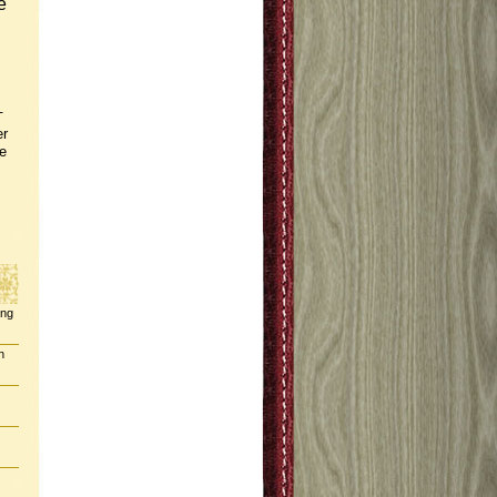
e
-
er
e
ing
n