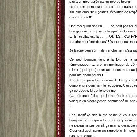
pas à un mec après sa journée de boulot !
D’où l’autre conclusion eux il sont focalisé 
sur plusieurs "feu+gamins+évolution de l’es
avec Tarzan !!"
Une fois qu’on sait ça …… on peut passer 
biologiquement et psychologiquement évolués
Et le résultat est là ……. ON EST PAS PAR
franchement "merdiques" ! (surtout pour moi
Je blague bien sûr mais franchement c’est pas 
Ce petit bouquin tient à la fois de la p
témoignages…… bref un meltingpot de véri
mieux (quoi que !) pourquoi aucun mec que j’
pour me chouchouter !
J’ai dit comprendre pourquoi le fait qu’il soit
comprendre comment le récupérer. C’est très 
ça se trouve, lui se fiche de moi.
(va sûrement falloir que je me résolve à acc
voir que ça n’avait jamais commencé de son c
!)
Ceci n’enlève rien à ma peine je vous l’ac
bouquiner et comprendre enfin que justement "
ne s’exprime pas pareil, ça m’arrangerait bien
C’est vrai quoi, qu’on se rappelle le film sv
pas avec Sheeta !!!