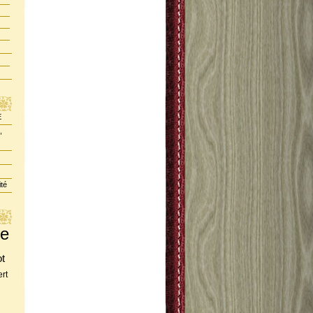
E
,
ité
te
ot
rt