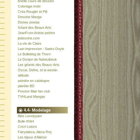
BVolle cours de dessins
Coloriage.mobi
Créa Rougier et Plé
Dessine Manga
Doowy powaa
Géant des Beaux Arts
JeanFrom Artiste peintre
jedessine.com
La vie de Claire
Last impression : Saeko Doyle
Le Bulleblog de Thorn
Le Donjon de Naheulbeuk
Les géants des Beaux-Arts
Oscar, Defne, et la westie-
attitude
peindre en catalogne
planète BD
Preston Blair fan club
TVHLand Mangas
4.4- Modelage
Bibs Lovelypam
Bulle d'Idril
Cricri Loisirs
Fairytalexa, Alexa Roy
Les bijoux d'Aliénor