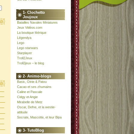
1- Clochetto
Joujoux
Batailles Navales Miniatures
Jeux Vidéos.com
La boutique féérique
Légendya
Lego
Lego starwars
Starplayer
Troll2Jeux
Troll2jeux – le blog
2- Animo-blogs
Basic, Oinie & Patou
Cacao et ses zhumains
Caline et Pascale
Cidgy et Angie
Mirabelle de Metz
Oscar, Defne, et la westie-
attitude
Socrate, Mascotte, et leur Bipa
3- TutoBlog