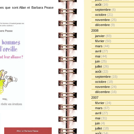
août
(16)
ues que sont Allan et Barbara Pease
septembre
(6)
octobre
(21)
novembre
(25)
décembre
(9)
2008
janvier
(83)
février
(50)
mars
(44)
avril
(27)
mai
(44)
juin
(25)
juillet
(26)
août
(22)
septembre
(15)
octobre
(18)
novembre
(24)
décembre
(16)
2007
février
(24)
mars
(67)
avril
(27)
mai
(31)
juin
(4)
juillet
(18)
août
(14)