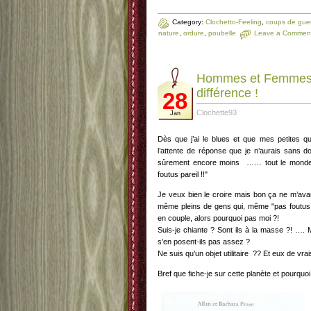
Category:
Clochetto-Feeling
,
coups de gue
nature
,
ordure
,
poubelle
Leave a Commen
Hommes et Femmes …
différence !
28
Clochette93
Jan
Dès que j’ai le blues et que mes petites qu
l’attente de réponse que je n’aurais sans d
sûrement encore moins …… tout le monde 
foutus pareil !!"
Je veux bien le croire mais bon ça ne m’ava
même pleins de gens qui, même "pas foutus 
en couple, alors pourquoi pas moi ?!
Suis-je chiante ? Sont ils à la masse ?! ….
s’en posent-ils pas assez ?
Ne suis qu’un objet utilitaire ?? Et eux de v
Bref que fiche-je sur cette planète et pourquo