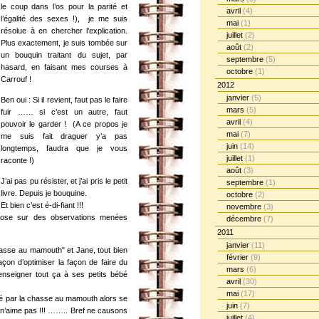
le coup dans l’os pour la parité et
avril
(4)
l’égalité des sexes !), je me suis
mai
(1)
résolue à en chercher l’explication.
juillet
(2)
Plus exactement, je suis tombée sur
août
(2)
un bouquin traitant du sujet, par
septembre
(5)
hasard, en faisant mes courses à
octobre
(1)
Carrouf !
2012
janvier
(5)
Ben oui : Si il revient, faut pas le faire
mars
(5)
fuir …… si c’est un autre, faut
avril
(4)
pouvoir le garder ! (A ce propos je
mai
(7)
me suis fait draguer y’a pas
juin
(14)
longtemps, faudra que je vous
juillet
(1)
raconte !)
août
(3)
J’ai pas pu résister, et j’ai pris le petit
septembre
(1)
livre. Depuis je bouquine.
octobre
(2)
Et bien c’est é-di-fiant !!!
novembre
(3)
pose sur des observations menées
décembre
(7)
2011
janvier
(11)
asse au mamouth" et Jane, tout bien
février
(9)
çon d’optimiser la façon de faire du
mars
(6)
’enseigner tout ça à ses petits bébé
avril
(30)
mai
(17)
ué par la chasse au mamouth alors se
juin
(7)
 il n’aime pas !!! …….. Bref ne causons
juillet
(4)