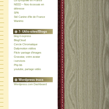
La synophilie en France
NEED – Nos écossais en
détresse
SPA
Sté Canine d'Ile de France
Wanimo
7- Utilo-sites/Blogs
blog it express
BlogCloud
Cercle Chromatique
Dailymotion vidéos
Flickr partage d'images
Gravatar, votre avatar
i services
Php bb
youtube, partage vidéo
Wordpress trucs
Wordpress.com Dashboard