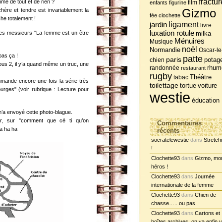
fractur
e de tout et de rien ?
film
enfants
figurine
Gizmo
chère et tendre est invariablement la
fée clochette
iche totalement !
jardin
ligament
livre
luxation rotule
es messieurs "La femme est un être
milka
Ménuires
Musique
noël
Normandie
Oscar-le
as ça !
patte
paris
potag
chien
ous 2, il y’a quand même un truc, une
randonnée
rhum
restaurant
rugby
tabac
Théâtre
mmande encore une fois la série très
toilettage
tortue
voiture
urges" (voir rubrique : Lecture pour
westie
éducation
n m’a envoyé cette photo-blague.
er, sur "comment que cé ti qu’on
Commentaires
ha ha ha
récents
socratelewestie
dans
Stretch
!
Clochette93
dans
Gizmo, mo
héros !
Clochette93
dans
Journée
internationale de la femme
Clochette93
dans
Chien de
chasse….. ou pas
Clochette93
dans
Cartons et
boîtes archives, on va enfin y