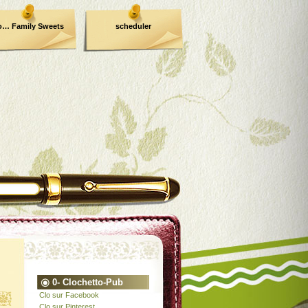
o… Family Sweets
scheduler
0- Clochetto-Pub
Clo sur Facebook
Clo sur Pinterest