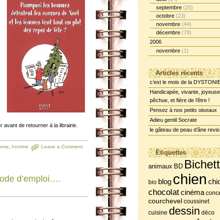
septembre
(25)
octobre
(23)
novembre
(44)
décembre
(78)
2006
novembre
(1)
Articles récents
c’est le mois de la DYSTONI
Handicapée, vivante, joyeuse
pêchue, et fière de l’être !
Pensez à nos petits oiseaux
Adieu gentil Socrate
r avant de retourner à la librairie.
le gâteau de peau d’âne revis
mme
,
homme
Leave a Comment
Étiquettes
Bichet
BD
animaux
chien
de d’emploi….
chi
blog
bio
chocolat
cinéma
conce
courchevel
coussinet
dessin
cuisine
déco