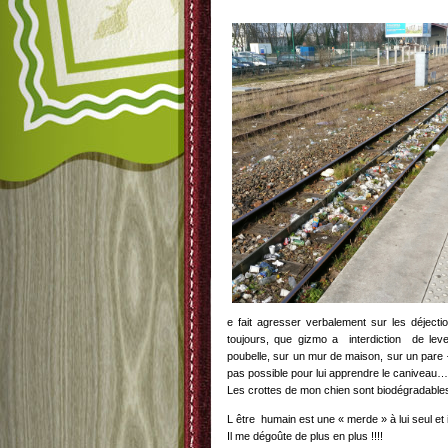
e fait agresser verbalement sur les déject
toujours, que gizmo a interdiction de leve
poubelle, sur un mur de maison, sur un pare – 
pas possible pour lui apprendre le caniveau…
Les crottes de mon chien sont biodégradables
L être humain est une « merde » à lui seul e
Il me dégoûte de plus en plus !!!!