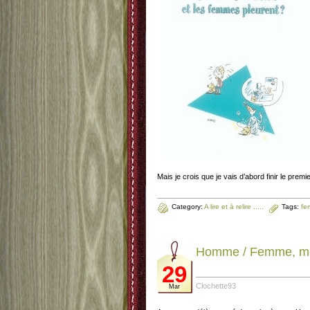
Mais je crois que je vais d’abord finir le premie
Category:
A lire et à relire .....
Tags:
fe
Homme / Femme, mo
29
Clochette93
Mar