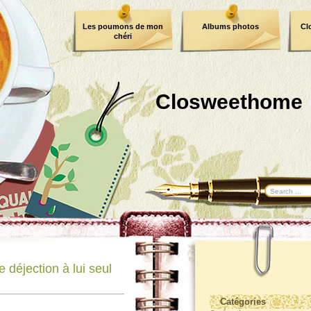
Les poumons de mon
Albums photos
Cl
chéri
Closweethome
 déjection à lui seul
Catégories