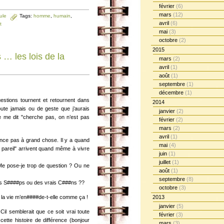
février
(6)
mars
(12)
ule
Tags:
homme
,
humain
,
avril
(6)
t
mai
(3)
octobre
(2)
2015
 les lois de la
mars
(2)
avril
(1)
août
(1)
septembre
(1)
décembre
(1)
estions tournent et retournent dans
2014
oute jamais ou de geste que j’aurais
janvier
(2)
me dit "cherche pas, on n’est pas
février
(2)
mars
(2)
avril
(1)
nce pas à grand chose. Il y a quand
mai
(4)
pareil" arrivent quand même à vivre
juin
(1)
juillet
(1)
 Me pose-je trop de question ? Ou ne
août
(1)
septembre
(8)
rais S####ps ou des vrais C###ns ??
octobre
(3)
i la vie m’en####de-t-elle comme ça !
2013
janvier
(5)
Cil semblerait que ce soit vrai toute
février
(3)
cette histoire de différence (bonjour
mars
(3)