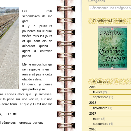
Catégories
Les rails
secondaires de ma
Clochetto-Lecture
gare.
Il y a plusieurs
poubelles sur le quai,
vidées tous les jours
et qui sont loin de
déborder quand l
agent d entretien
passe.
Même un cochon qui
se respecte n en n
arriverait pas à cette
état de saleté.
Archives
Et quand je pense
2019
que parfois je m
février
(2)
ions canines alors que : je ramasse
septembre
(1)
r la patte sur une voiture, sur une
2018
terre fleuri…et que je lui fait une vie
novembre
(1)
.
2017
, ELLES !!!!
mars
(8)
t il sème ses morceaux partout
septembre
(4)
2016