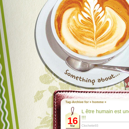
Tag-Archive for » homme «
L être humain est une
!!!
16
Clochette93
Mar