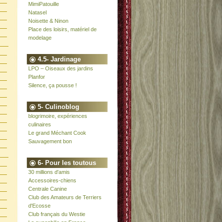
MimiPatouille
Natasel
Noisette & Ninon
Place des loisirs, matériel de
modelage
4.5- Jardinage
LPO – Oiseaux des jardins
Planfor
Silence, ça pousse !
5- Culinoblog
blogrimoire, expériences
culinaires
Le grand Méchant Cook
Sauvagement bon
6- Pour les toutous
30 millions d'amis
Accessoires-chiens
Centrale Canine
Club des Amateurs de Terriers
d'Ecosse
Club français du Westie