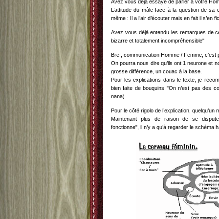
Avez vous déjà essayé de parler à votre Homm
L’attitude du mâle face à la question de sa 
même : Il a l’air d’écouter mais en fait il s’en f
Avez vous déjà entendu les remarques de c
bizarre et totalement incompréhensible"
Bref, communication Homme / Femme, c’est p
On pourra nous dire qu’ils ont 1 neurone et n
grosse différence, un couac à la base.
Pour les explications dans le texte, je reco
bien faite de bouquins "On n’est pas des co
nana)
Pour le côté rigolo de l’explication, quelqu’u
Maintenant plus de raison de se disput
fonctionne", il n’y a qu’à regarder le schéma 