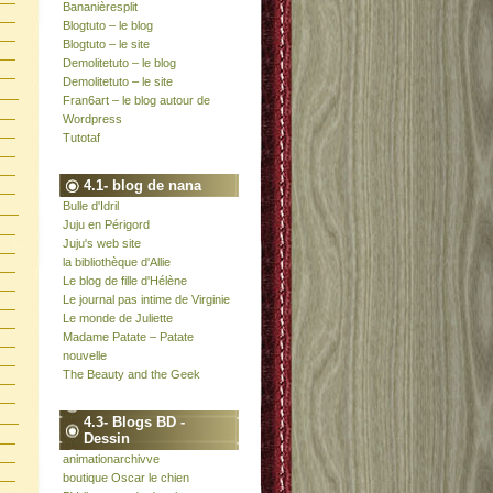
Bananièresplit
Blogtuto – le blog
Blogtuto – le site
Demolitetuto – le blog
Demolitetuto – le site
Fran6art – le blog autour de
Wordpress
Tutotaf
4.1- blog de nana
Bulle d'Idril
Juju en Périgord
Juju's web site
la bibliothèque d'Allie
Le blog de fille d'Hélène
Le journal pas intime de Virginie
Le monde de Juliette
Madame Patate – Patate
nouvelle
The Beauty and the Geek
4.3- Blogs BD -
Dessin
animationarchivve
boutique Oscar le chien