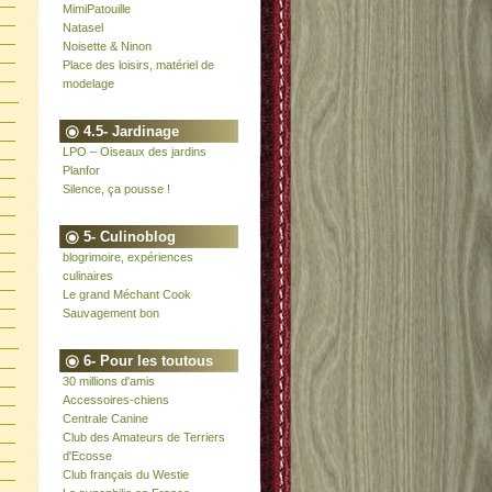
MimiPatouille
Natasel
Noisette & Ninon
Place des loisirs, matériel de
modelage
4.5- Jardinage
LPO – Oiseaux des jardins
Planfor
Silence, ça pousse !
5- Culinoblog
blogrimoire, expériences
culinaires
Le grand Méchant Cook
Sauvagement bon
6- Pour les toutous
30 millions d'amis
Accessoires-chiens
Centrale Canine
Club des Amateurs de Terriers
d'Ecosse
Club français du Westie