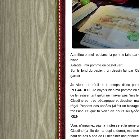
Au milieu en noir et blanc, la pomme faite par 
blanc
A droite : ma pomme en pastel vert.
Sur le fond du papier : un dessin fait par Cl
garder .
Je viens de réaliser le temps d’une po
REGARDER ! Je voyais bien ma pomme en clair
de le réaliser tant qu’on ne m’avait pas "mis l
Claudine est très pédagogue et dessiner m
régal. Pendant des années j’ai fait un blocag
"dessine ce que tu vois" en cours au ly
RIEN !
Vous n’imaginez pas la tristesse et la gène que
Claudine (la fille de ma copine donc), ma bl
haut de ses 5 ans de lui dessiner une princes