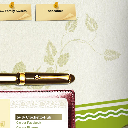
o… Family Sweets
scheduler
0- Clochetto-Pub
Clo sur Facebook
Clo sur Pinterest