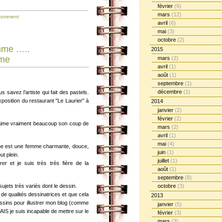
février
(6)
mars
(12)
Comment
avril
(6)
mai
(3)
octobre
(2)
me …..
2015
me
mars
(2)
avril
(1)
août
(1)
septembre
(1)
décembre
(1)
s savez l’artiste qui fait des pastels.
exposition du restaurant "Le Laurier" à
2014
janvier
(2)
février
(2)
t j’aime vraiment beaucoup son coup de
mars
(2)
avril
(1)
mai
(4)
dine est une femme charmante, douce,
juin
(1)
ut plein.
juillet
(1)
r et je suis très très fière de la
août
(1)
septembre
(8)
sujets très variés dont le dessin.
octobre
(3)
e qualités dessinatrices et que cela
2013
t dessins pour illustrer mon blog (comme
janvier
(5)
AIS je suis incapable de mettre sur le
février
(3)
mars
(3)