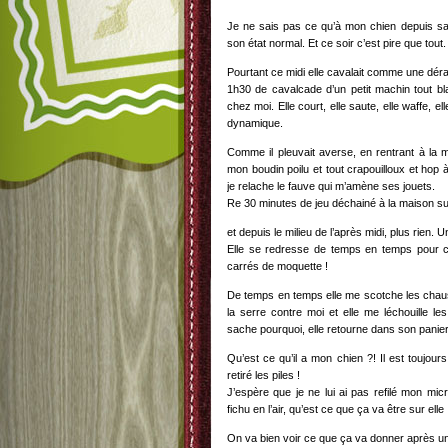
Je ne sais pas ce qu’à mon chien depuis s
son état normal. Et ce soir c’est pire que tout.
Pourtant ce midi elle cavalait comme une déra
1h30 de cavalcade d’un petit machin tout bl
chez moi. Elle court, elle saute, elle waffe, ell
dynamique.
Comme il pleuvait averse, en rentrant à la ma
mon boudin poilu et tout crapouilloux et hop 
je relache le fauve qui m’amène ses jouets.
Re 30 minutes de jeu déchainé à la maison sur
et depuis le milieu de l’après midi, plus rien. U
Elle se redresse de temps en temps pour ch
carrés de moquette !
De temps en temps elle me scotche les cha
la serre contre moi et elle me léchouille l
sache pourquoi, elle retourne dans son panier
Qu’est ce qu’il a mon chien ?! Il est toujours
retiré les piles !
J’espère que je ne lui ai pas refilé mon m
fichu en l’air, qu’est ce que ça va être sur elle 
On va bien voir ce que ça va donner après un