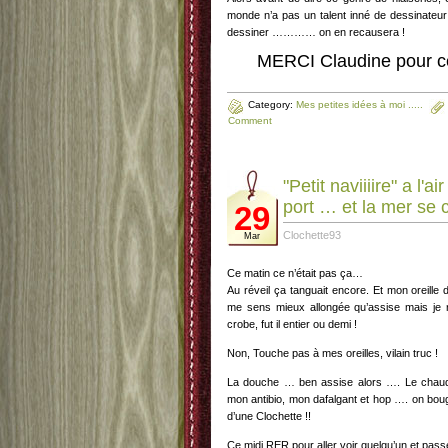
monde n’a pas un talent inné de dessinate
dessiner ………… on en recausera !
MERCI Claudine pour ce
Category:
Mes petites idées à moi .....
Comment
"Petit naviiiire" a l'a
port … et la mer se c
29
Clochette93
Mar
Ce matin ce n’était pas ça…
Au réveil ça tanguait encore. Et mon oreille 
me sens mieux allongée qu’assise mais je 
crobe, fut il entier ou demi !
Non, Touche pas à mes oreilles, vilain truc !
La douche … ben assise alors …. Le chaud 
mon antibio, mon dafalgant et hop …. on bou
d’une Clochette !!
Ce midi RER pour aller voir quelqu’un et passe