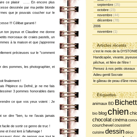
i faire ce plaisir …… En encore plus
septembre
(25)
cesse dessinée par ma petite blonde
octobre
(23)
formes que je pouvais coucher sur le
novembre
(44)
décembre
(78)
esse !!! Célibat garanti !
2006
novembre
(1)
r un ton joyeux et Claudine me donne
petits morceaux de craies pastels, un
ommes à la maison et que j’apprenne
Articles récents
c’est le mois de la DYSTONI
ellement précieuses sur le "comment
Handicapée, vivante, joyeuse
pêchue, et fière de l’être !
er des pommes, les photographier, et
Pensez à nos petits oiseaux
Adieu gentil Socrate
it finalement !
le gâteau de peau d’âne revis
is Pitipince ou Defné, je ne me fais
e à dessiner 3 pommes honorables dans
Étiquettes
Bichet
prendre ce que vos yeux voient : Je
BD
animaux
chien
chi
blog
bio
t se dire "ben, tu ne l’avais jamais
chocolat
cinéma
conce
courchevel
coussinet
ile de sortir ce genre de truc !
dessin
e et il est lent à l’allumage !
cuisine
déco
 essayez donc de penser que tout le