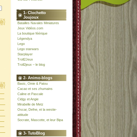
1- Clochetto
Joujoux
Batailles Navales Miniatures
Jeux Vidéos.com
La boutique féérique
Légendya
Lego
Lego starwars
Starplayer
Troll2Jeux
Troll2jeux – le blog
2- Animo-blogs
Basic, Oinie & Patou
Cacao et ses zhumains
Caline et Pascale
Cidgy et Angie
Mirabelle de Metz
Oscar, Defne, et la westie-
attitude
Socrate, Mascotte, et leur Bipa
3- TutoBlog