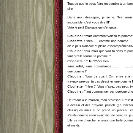
Tout ce que je peux faire ressemble à un bon
pire !
Dans mon désespoir, je lâche, "Ne sera
impossible, c’est vous dire !!!"
Voilà le petit Dialogue qui s’engage :
Claudine :
"mais comment vois tu ta pomme
Clochette :
"ben …. comme une pomme ! …
air le plus niaiseux et pleine d’incompréhensio
Claudine :
"oui, mais que vois tu dans ta p
faut qu’elle tourne ta pomme !"
Clochette
: "Hé ????? ben ……………….. une
sans reflet, sans consistance ……………. u
une pomme !"
Claudine
: "bon! Je vois ! On rentre à la 
travaux prévus, tu vas dessiner une pomme !
Clochette
: "Hein ?! Vous n’avez pas peur, j’v
Claudine :
"faut commencer par quelque chos
De retour à la maison, mon professeur m’insta
à dessin et des crayons pastels (ça fonct
classiques mais si on prend un pinceau 
s’étale comme si on avait fait une peinture, je
Elle va me chercher ensuite une belle pomme
et me dit :