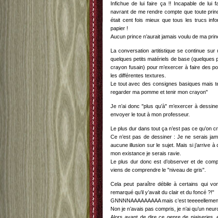
Infichue de lui faire ça !! Incapable de lu
navrant de me rendre compte que toute prin
était cent fois mieux que tous les trucs in
papier !
Aucun prince n’aurait jamais voulu de ma princ
La conversation artitistique se continue su
quelques petits matériels de base (quelques 
crayon fusain) pour m’exercer à faire des p
les différentes textures.
Le tout avec des consignes basiques mais t
regarder ma pomme et tenir mon crayon"
Je n’ai donc "plus qu’à" m’exercer à dessin
envoyer le tout à mon professeur.
Le plus dur dans tout ça n’est pas ce qu’on cro
Ce n’est pas de dessiner : Je ne serais jama
aucune illusion sur le sujet. Mais si j’arriv
mon existance je serais ravie.
Le plus dur donc est d’observer et de com
viens de comprendre le "niveau de gris".
Cela peut paraître débile à certains qui von
remarqué qu’il y’avait du clair et du foncé ?!"
GNNNNAAAAAAAAA mais c’est teeeeellement fac
Non je n’avais pas compris, je n’ai qu’un neuron
Alors avant de dire ce genre de niaiseries,