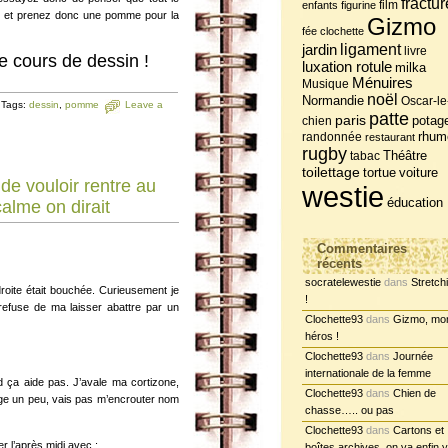
fractur
film
enfants
figurine
ur et prenez donc une pomme pour la
Gizmo
fée clochette
jardin
ligament
livre
 cours de dessin !
luxation rotule
milka
Ménuires
Musique
noël
Normandie
Oscar-le
Tags:
dessin
,
pomme
Leave a
patte
paris
potag
chien
randonnée
rhum
restaurant
rugby
tabac
Théâtre
toilettage
tortue
voiture
ir de vouloir rentre au
westie
éducation
alme on dirait
Commentaires
récents
socratelewestie
dans
Stretch
droite était bouchée. Curieusement je
!
refuse de ma laisser abattre par un
Clochette93
dans
Gizmo, mo
héros !
Clochette93
dans
Journée
internationale de la femme
ça aide pas. J’avale ma cortizone,
Clochette93
dans
Chien de
ge un peu, vais pas m’encrouter nom
chasse….. ou pas
Clochette93
dans
Cartons et
r l’après midi avec :
boîtes archives, on va enfin y