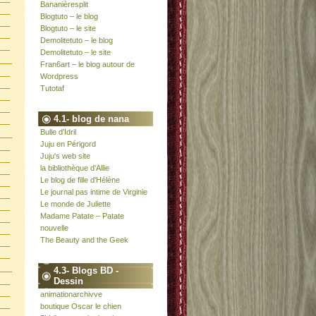
Bananièresplit
Blogtuto – le blog
Blogtuto – le site
Demolitetuto – le blog
Demolitetuto – le site
Fran6art – le blog autour de
Wordpress
Tutotaf
4.1- blog de nana
Bulle d'Idril
Juju en Périgord
Juju's web site
la bibliothèque d'Allie
Le blog de fille d'Hélène
Le journal pas intime de Virginie
Le monde de Juliette
Madame Patate – Patate
nouvelle
The Beauty and the Geek
4.3- Blogs BD -
Dessin
animationarchivve
boutique Oscar le chien