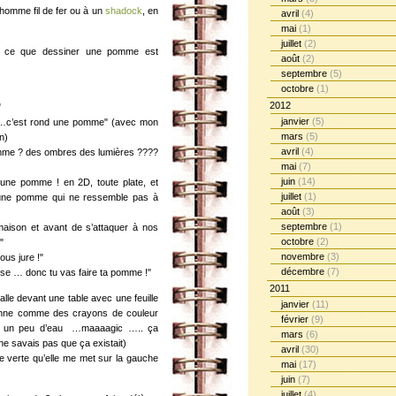
homme fil de fer ou à un
shadock
, en
avril
(4)
mai
(1)
juillet
(2)
it ce que dessiner une pomme est
août
(2)
septembre
(5)
octobre
(1)
2012
"
janvier
(5)
c’est rond une pomme" (avec mon
mars
(5)
n)
avril
(4)
omme ? des ombres des lumières ????
mai
(7)
juin
(14)
 pomme ! en 2D, toute plate, et
juillet
(1)
ne pomme qui ne ressemble pas à
août
(3)
septembre
(1)
maison et avant de s’attaquer à nos
octobre
(2)
"
novembre
(3)
ous jure !"
décembre
(7)
e … donc tu vas faire ta pomme !"
2011
lle devant une table avec une feuille
janvier
(11)
ionne comme des crayons de couleur
février
(9)
et un peu d’eau …maaaagic ….. ça
mars
(6)
 ne savais pas que ça existait)
avril
(30)
 verte qu’elle me met sur la gauche
mai
(17)
juin
(7)
juillet
(4)