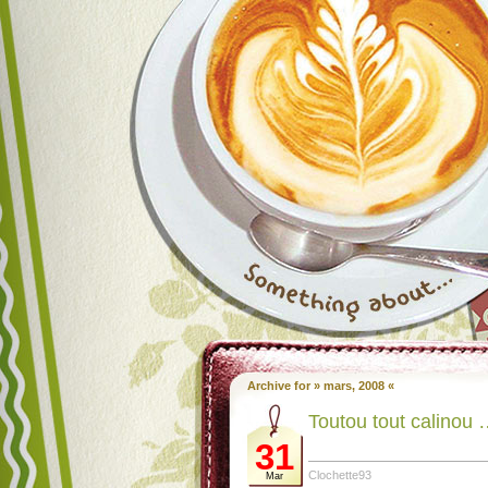
Archive for » mars, 2008 «
Toutou tout calinou 
31
Clochette93
Mar