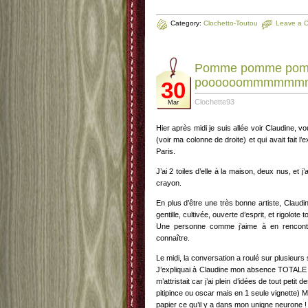
Category:
Clochetto-Toutou
Leave a 
Pomme pomme pom
poooooommmmmm
30
Clochette93
Mar
Hier après midi je suis allée voir Claudine, vou
(voir ma colonne de droite) et qui avait fait l’
Paris.
J’ai 2 toiles d’elle à la maison, deux nus, e
crayon.
En plus d’être une très bonne artiste, Clau
gentille, cultivée, ouverte d’esprit, et rigolote to
Une personne comme j’aime à en rencontre
connaître.
Le midi, la conversation a roulé sur plusieurs 
J’expliquai à Claudine mon absence TOTALE d
m’attristait car j’ai plein d’idées de tout peti
pitipince ou oscar mais en 1 seule vignette) M
papier ce qu’il y a dans mon uniqne neurone !