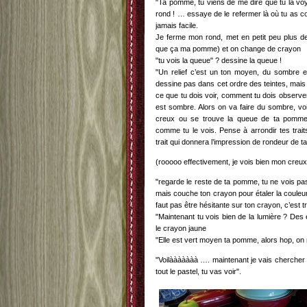
"Ta pomme, tu viens de me dire que tu la voy
rond ! … essaye de le refermer là où tu as 
jamais facile.
Je ferme mon rond, met en petit peu plus de 
que ça ma pomme) et on change de crayon
"tu vois la queue" ? dessine la queue !
"Un relief c’est un ton moyen, du sombre 
dessine pas dans cet ordre des teintes, mais l
ce que tu dois voir, comment tu dois observe
est sombre. Alors on va faire du sombre, vo
creux ou se trouve la queue de ta pomme
comme tu le vois. Pense à arrondir tes trait
trait qui donnera l’impression de rondeur de 
(rooooo effectivement, je vois bien mon creux 
"regarde le reste de ta pomme, tu ne vois pa
mais couche ton crayon pour étaler la couleur,
faut pas être hésitante sur ton crayon, c’est tr
"Maintenant tu vois bien de la lumière ? Des e
le crayon jaune
"Elle est vert moyen ta pomme, alors hop, on 
"Voilààààààà …. maintenant je vais chercher d
tout le pastel, tu vas voir".