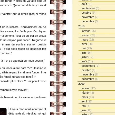
ais ronde ? alors on va faire déjà un
août
(5)
commencé. Quand on débute, ce n’est
septembre
(6)
octobre
(9)
"ventre" sur la droite (pas si ronde
novembre
(7)
décembre
(5)
2010
et de la lumière. Normalement on ne
janvier
(25)
à ça sera plus facile pour t’expliquer
février
(29)
r ta pomme. Tout ce qui est en creux
mars
(22)
ilà un crayon plus foncé. Regarde le
avril
(28)
 et met du sombre sur ton dessin
mai
(29)
s : c’est cette façon de dessiner ton
juin
(16)
ta pomme."
juillet
(12)
là !! et ça apparait sur mon dessin !)
août
(31)
septembre
(7)
s du foncé autre part ??? Dessine le
octobre
(1)
 n’hésite pas à vraiment foncer, il ne
novembre
(6)
ès foncé, tu fais très foncé !"
décembre
(8)
ndroits plus clairs ? Fait pareil avec
2009
janvier
(17)
remplie le vert moyen".
février
(3)
mars
(16)
e l’eau et un pinceau et on va lisser
avril
(11)
mai
(8)
Et sous mon oeuil incrédule et
juin
(11)
déjà ravie du résultat moi qui
juillet
(32)