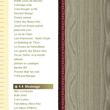
BVolle cours de dessins
Coloriage.mobi
Créa Rougier et Plé
Dessine Manga
Doowy powaa
Géant des Beaux Arts
JeanFrom Artiste peintre
jedessine.com
La vie de Claire
Last impression : Saeko Doyle
Le Bulleblog de Thorn
Le Donjon de Naheulbeuk
Les géants des Beaux-Arts
Oscar, Defne, et la westie-
attitude
peindre en catalogne
planète BD
Preston Blair fan club
TVHLand Mangas
4.4- Modelage
Bibs Lovelypam
Bulle d'Idril
Cricri Loisirs
Fairytalexa, Alexa Roy
Les bijoux d'Aliénor