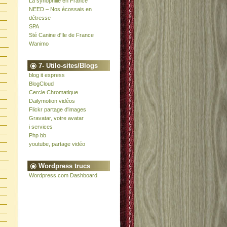
La synophilie en France
NEED – Nos écossais en
détresse
SPA
Sté Canine d'Ile de France
Wanimo
7- Utilo-sites/Blogs
blog it express
BlogCloud
Cercle Chromatique
Dailymotion vidéos
Flickr partage d'images
Gravatar, votre avatar
i services
Php bb
youtube, partage vidéo
Wordpress trucs
Wordpress.com Dashboard