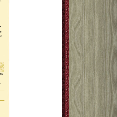
e
-
er
e
ing
n