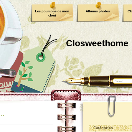
Les poumons de mon
Albums photos
Cl
chéri
Closweethome
….
Catégories