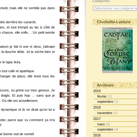
Catégories
amedi, mais elle ne semble pas dans
Clochetto-Lecture
tée derrière les canards.
anc, et tout trempé au lac à côté de
e chasse, elle snife, .. Un petit westie
ison je fait ni une ni deux, j’attrape
à la douche tiède. Je la sèche bien et
 le tapis Ikéa.
n tout calin et apathique.
anger de place, elle teste tous les
Archives
ussons, ou grime sur mes genoux. Je
2019
es doigts. Et puis hop … sans que je
février
(2)
. Où elle est actuellement.
septembre
(1)
2018
 dynamique et là on dirait qu’on lui a
novembre
(1)
2017
icrobe, parce que vu comment ça m’a
mars
(8)
!!
septembre
(4)
e bonne nuit de someil
2016