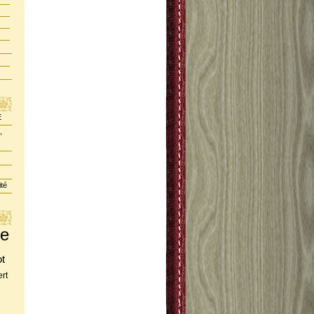
E
,
ité
te
ot
rt