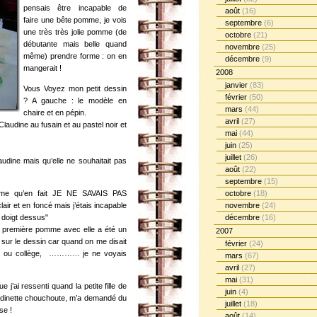
pensais être incapable de
août
(16)
faire une bête pomme, je vois
septembre
(6)
une très très jolie pomme (de
octobre
(21)
débutante mais belle quand
novembre
(25)
même) prendre forme : on en
décembre
(9)
mangerait !
2008
janvier
(83)
Vous Voyez mon petit dessin
février
(50)
? A gauche : le modèle en
mars
(44)
chaire et en pépin.
avril
(27)
Claudine au fusain et au pastel noir et
mai
(44)
juin
(25)
juillet
(26)
audine mais qu’elle ne souhaitait pas
août
(22)
septembre
(15)
mme qu’en fait JE NE SAVAIS PAS
octobre
(18)
 et en foncé mais j’étais incapable
novembre
(24)
e doigt dessus"
décembre
(16)
a première pomme avec elle a été un
2007
e sur le dessin car quand on me disait
février
(24)
cée ou collège, ………… je ne voyais
mars
(67)
avril
(27)
mai
(31)
 j’ai ressenti quand la petite fille de
juin
(4)
ondinette chouchoute, m’a demandé du
juillet
(18)
se !
août
(14)