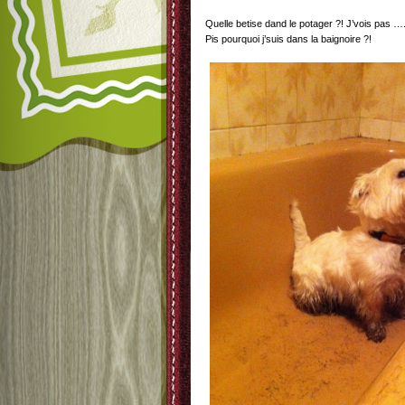
Quelle betise dand le potager ?! J’vois pas …
Pis pourquoi j’suis dans la baignoire ?!