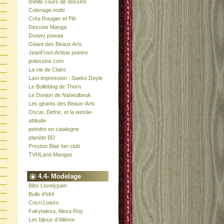
BVolle cours de dessins
Coloriage.mobi
Créa Rougier et Plé
Dessine Manga
Doowy powaa
Géant des Beaux Arts
JeanFrom Artiste peintre
jedessine.com
La vie de Claire
Last impression : Saeko Doyle
Le Bulleblog de Thorn
Le Donjon de Naheulbeuk
Les géants des Beaux-Arts
Oscar, Defne, et la westie-
attitude
peindre en catalogne
planète BD
Preston Blair fan club
TVHLand Mangas
4.4- Modelage
Bibs Lovelypam
Bulle d'Idril
Cricri Loisirs
Fairytalexa, Alexa Roy
Les bijoux d'Aliénor