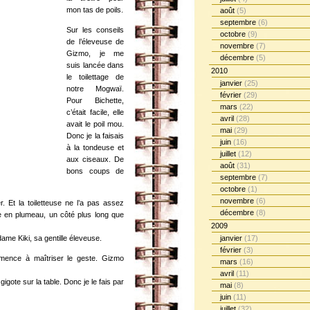
mon tas de poils.
août
(5)
septembre
(6)
Sur les conseils
octobre
(9)
de l’éleveuse de
novembre
(7)
Gizmo, je me
décembre
(5)
suis lancée dans
2010
le toilettage de
janvier
(25)
notre Mogwaï.
février
(29)
Pour Bichette,
mars
(22)
c’était facile, elle
avril
(28)
avait le poil mou.
mai
(29)
Donc je la faisais
juin
(16)
à la tondeuse et
juillet
(12)
aux ciseaux. De
août
(31)
bons coups de
septembre
(7)
octobre
(1)
novembre
(6)
er. Et la toiletteuse ne l’a pas assez
décembre
(8)
ue en plumeau, un côté plus long que
2009
dame Kiki, sa gentille éleveuse.
janvier
(17)
février
(3)
ommence à maîtriser le geste. Gizmo
mars
(16)
avril
(11)
igote sur la table. Donc je le fais par
mai
(8)
juin
(11)
juillet
(32)