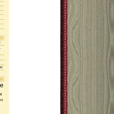
E
,
ité
te
ot
rt