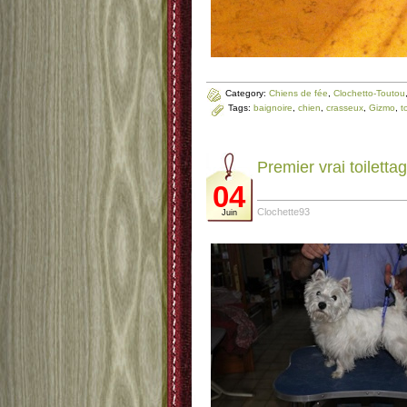
Category:
Chiens de fée
,
Clochetto-Toutou
Tags:
baignoire
,
chien
,
crasseux
,
Gizmo
,
t
Premier vrai toilettag
04
Clochette93
Juin