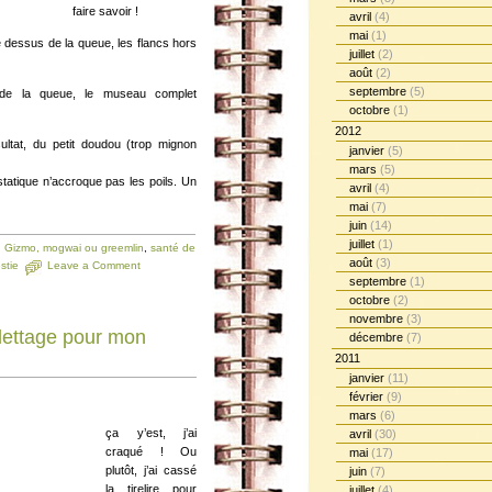
faire savoir !
avril
(4)
mai
(1)
 le dessus de la queue, les flancs hors
juillet
(2)
août
(2)
septembre
(5)
us de la queue, le museau complet
octobre
(1)
2012
ltat, du petit doudou (trop mignon
janvier
(5)
mars
(5)
 statique n’accroque pas les poils. Un
avril
(4)
mai
(7)
juin
(14)
juillet
(1)
,
Gizmo, mogwai ou greemlin
,
santé de
août
(3)
stie
Leave a Comment
septembre
(1)
octobre
(2)
novembre
(3)
ilettage pour mon
décembre
(7)
2011
janvier
(11)
février
(9)
mars
(6)
ça y’est, j’ai
avril
(30)
craqué ! Ou
mai
(17)
plutôt, j’ai cassé
juin
(7)
la tirelire pour
juillet
(4)