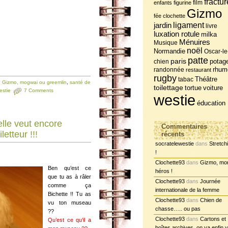
fractur
film
enfants
figurine
Gizmo
fée clochette
jardin
ligament
livre
luxation rotule
milka
Ménuires
Musique
noël
Normandie
Oscar-le
patte
paris
potag
chien
randonnée
rhum
restaurant
rugby
tabac
Théâtre
,
Gizmo, mogwai ou greemlin
,
santé de
toilettage
tortue
voiture
estie
7 Comments
westie
éducation
elle veut encore
Commentaires
etteur !!!
récents
socratelewestie
dans
Stretch
!
Clochette93
dans
Gizmo, mo
Ben qu’est ce
héros !
que tu as à râler
Clochette93
dans
Journée
comme ça
internationale de la femme
Bichette !! Tu as
Clochette93
dans
Chien de
vu ton museau
chasse….. ou pas
??
Clochette93
dans
Cartons et
Qu’est ce qu’il a
boîtes archives, on va enfin y