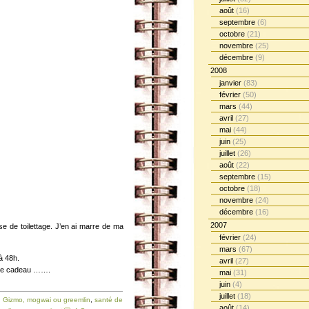
août
(16)
septembre
(6)
octobre
(21)
novembre
(25)
décembre
(9)
2008
janvier
(83)
février
(50)
mars
(44)
avril
(27)
mai
(44)
juin
(25)
juillet
(26)
août
(22)
septembre
(15)
octobre
(18)
novembre
(24)
décembre
(16)
2007
se de toilettage. J’en ai marre de ma
février
(24)
mars
(67)
à 48h.
avril
(27)
 le cadeau …….
mai
(31)
juin
(4)
juillet
(18)
,
Gizmo, mogwai ou greemlin
,
santé de
août
(14)