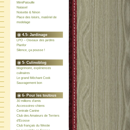
MimiPatouille
Natasel
Noisette & Ninon
Place des loisirs, matériel de
modelage
4.5- Jardinage
LPO – Oiseaux des jardins
Planfor
Silence, ça pousse !
5- Culinoblog
blogrimoire, expériences
culinaires
Le grand Méchant Cook
Sauvagement bon
6- Pour les toutous
30 millions d'amis
Accessoires-chiens
Centrale Canine
Club des Amateurs de Terriers
d'Ecosse
Club français du Westie