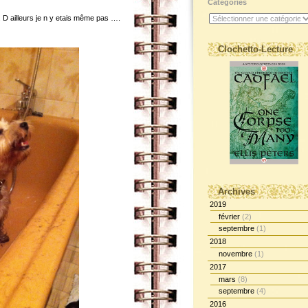
Catégories
. D ailleurs je n y etais même pas ….
Clochetto-Lecture
Archives
2019
février
(2)
septembre
(1)
2018
novembre
(1)
2017
mars
(8)
septembre
(4)
2016