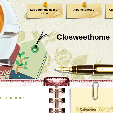
Les poumons de mon
Albums photos
Cl
chéri
Closweethome
stie heureux
Catégories