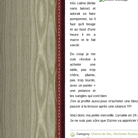
très calme (limite
sans laisse) et
adorait se faire
pomponner, lui il
faut qu’il bouge
et au bout d’une
heure il en a
marre et le fait
savoir.
Du coup je me
suis résolue à
acheter une
table, pas trop
chère, pliante,
pas trop lourde,
avec un panier +
une potance et
les sangles qui vont bien.
J’en ai profité aussi pour m’acheter une blou
passer à la brosse après une séance !!!!!
Voici donc ma petite merveille. Livrable en 24 
Je ne suis pas sûre que Gizmo va apprécier
Category:
Chiens de fée
,
Clochetto-Toutou