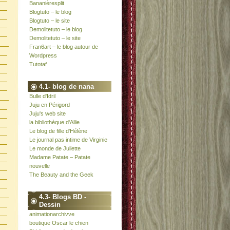
Bananièresplit
Blogtuto – le blog
Blogtuto – le site
Demolitetuto – le blog
Demolitetuto – le site
Fran6art – le blog autour de
Wordpress
Tutotaf
4.1- blog de nana
Bulle d'Idril
Juju en Périgord
Juju's web site
la bibliothèque d'Allie
Le blog de fille d'Hélène
Le journal pas intime de Virginie
Le monde de Juliette
Madame Patate – Patate
nouvelle
The Beauty and the Geek
4.3- Blogs BD -
Dessin
animationarchivve
boutique Oscar le chien