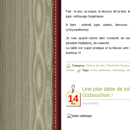
Fait : le dos, la nuque, le dessus de la tete,
jupe, nettoyage hygiénique.
A faire : poitrail, jupe, pattes, desso
(chrysantheme).
Je suis quand meme bien contente du resu
pendant l’epilation), du materiel.
La table est super pratique et la blouse anti
bonheur !!!
Category:
Chiens de fée
,
Clochetto-Toutou
westie
Tags:
chien
,
épilation
,
toilettage
,
we
Une jolie table de to
Gizbouchon !
14
Clochette93
Mai