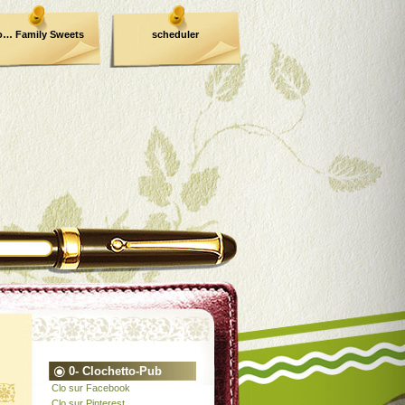
o… Family Sweets
scheduler
0- Clochetto-Pub
Clo sur Facebook
Clo sur Pinterest