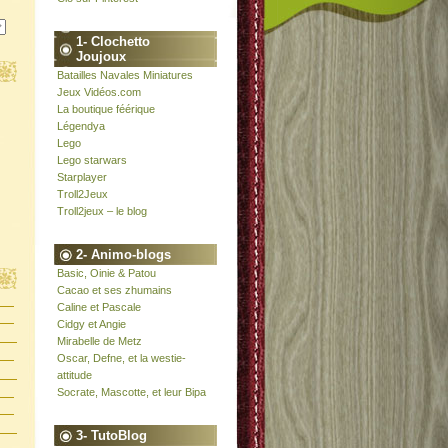
1- Clochetto
Joujoux
Batailles Navales Miniatures
Jeux Vidéos.com
La boutique féérique
Légendya
Lego
Lego starwars
Starplayer
Troll2Jeux
Troll2jeux – le blog
2- Animo-blogs
Basic, Oinie & Patou
Cacao et ses zhumains
Caline et Pascale
Cidgy et Angie
Mirabelle de Metz
Oscar, Defne, et la westie-
attitude
Socrate, Mascotte, et leur Bipa
3- TutoBlog