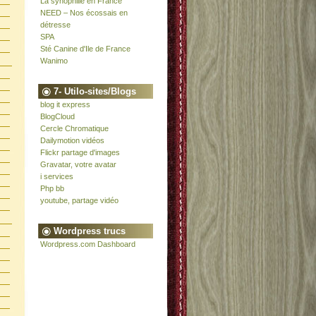
La synophilie en France
NEED – Nos écossais en
détresse
SPA
Sté Canine d'Ile de France
Wanimo
7- Utilo-sites/Blogs
blog it express
BlogCloud
Cercle Chromatique
Dailymotion vidéos
Flickr partage d'images
Gravatar, votre avatar
i services
Php bb
youtube, partage vidéo
Wordpress trucs
Wordpress.com Dashboard