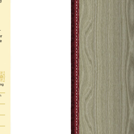
e
-
er
e
ing
n