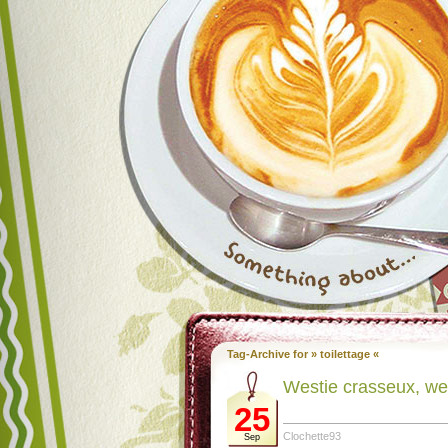
Tag-Archive for » toilettage «
Westie crasseux, we
25
Clochette93
Sep