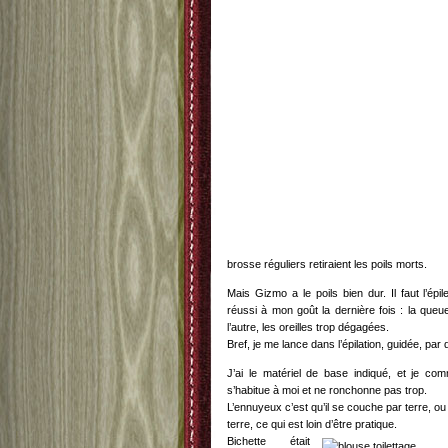
brosse réguliers retiraient les poils morts.
Mais Gizmo a le poils bien dur. Il faut l’épil
réussi à mon goût la dernière fois : la que
l’autre, les oreilles trop dégagées.
Bref, je me lance dans l’épilation, guidée, par 
J’ai le matériel de base indiqué, et je c
s’habitue à moi et ne ronchonne pas trop.
L’ennuyeux c’est qu’il se couche par terre, ou g
terre, ce qui est loin d’être pratique.
Bichette était