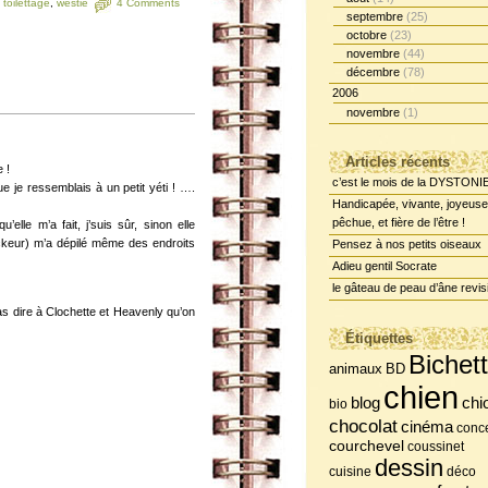
,
toilettage
,
westie
4 Comments
septembre
(25)
octobre
(23)
novembre
(44)
décembre
(78)
2006
novembre
(1)
Articles récents
 !
c’est le mois de la DYSTONI
 je ressemblais à un petit yéti ! ….
Handicapée, vivante, joyeuse
pêchue, et fière de l’être !
elle m’a fait, j’suis sûr, sinon elle
ockeur) m’a dépilé même des endroits
Pensez à nos petits oiseaux
Adieu gentil Socrate
le gâteau de peau d’âne revis
s dire à Clochette et Heavenly qu’on
Étiquettes
Bichet
BD
animaux
chien
chi
blog
bio
chocolat
cinéma
conce
courchevel
coussinet
dessin
cuisine
déco