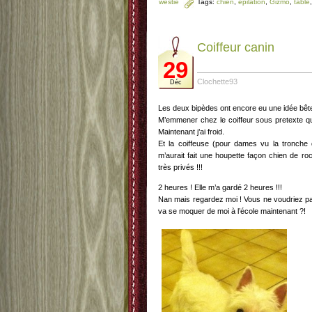
westie
Tags:
chien
,
épilation
,
Gizmo
,
table
Coiffeur canin
29
Clochette93
Déc
Les deux bipèdes ont encore eu une idée bête
M’emmener chez le coiffeur sous pretexte que
Maintenant j’ai froid.
Et la coiffeuse (pour dames vu la tronche qu’
m’aurait fait une houpette façon chien de r
très privés !!!
2 heures ! Elle m’a gardé 2 heures !!!
Nan mais regardez moi ! Vous ne voudriez pa
va se moquer de moi à l’école maintenant ?!