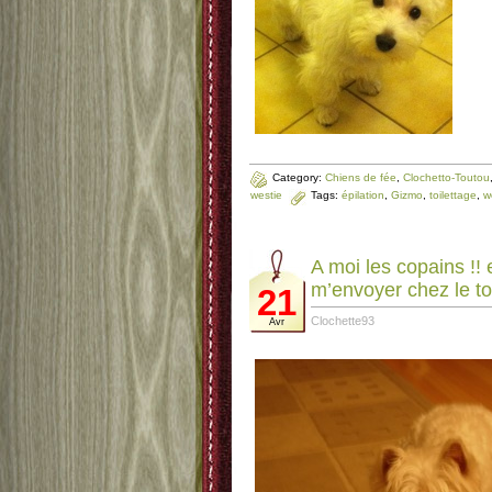
Category:
Chiens de fée
,
Clochetto-Toutou
westie
Tags:
épilation
,
Gizmo
,
toilettage
,
w
A moi les copains !! 
m’envoyer chez le toil
21
Clochette93
Avr