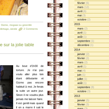
février
(6)
mars
(12)
avril
(6)
mai
(3)
octobre
(2)
2015
,
Gizmo, mogwai ou greemlin
mars
(2)
oilettage
,
westie
2 Comments
avril
(1)
août
(1)
septembre
(1)
e sur la jolie table
décembre
(1)
2014
janvier
(2)
février
(2)
mars
(2)
Au bout d’1h30 de
avril
(1)
torture. Je n’ai pas
mai
(4)
voulu aller plus loin
juin
(1)
étant débutante et
juillet
(1)
Gizmo pas encore
août
(1)
habitué à moi. Je ferais
septembre
(8)
la suite un autre jour.
octobre
(3)
Sinon il ne voudra plus
2013
jamais me laisser faire.
janvier
(5)
Il est gentil mais quand
février
(3)
il en a marre il sait le
mars
(3)