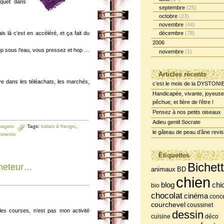
quet dans
septembre
(25)
octobre
(23)
novembre
(44)
is là c’est en accéléré, et ça fait du
décembre
(78)
2006
up sous l’eau, vous pressez et hop …
novembre
(1)
Articles récents
e dans les téléachats, les marchés,
c’est le mois de la DYSTONI
Handicapée, vivante, joyeuse
pêchue, et fière de l’être !
Pensez à nos petits oiseaux
Adieu gentil Socrate
nagers
Tags:
balais à frange
,
le gâteau de peau d’âne revis
mments
Étiquettes
Bichet
cheteur…
BD
animaux
chien
chi
blog
bio
chocolat
cinéma
conce
courchevel
coussinet
les courses, n’est pas mon activité
dessin
cuisine
déco