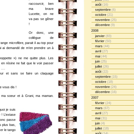
raccourcir, ben
août
(16)
ma brave
septembre
(6)
Lucette, on ne
octobre
(21)
va pas se gêner
novembre
(25)
!
décembre
(9)
2008
Or donc, une
janvier
(83)
collègue de
février
(50)
range microfibre, parait il au top pour
mars
(44)
 lui ai demandé de m’en prendre un à
avril
(27)
mai
(44)
moppette ») ne me quitte plus. Les
juin
(25)
 en résine ne fait que le voir passer
juillet
(26)
r ….
août
(22)
eur et sans se faire un claquage
septembre
(15)
octobre
(18)
novembre
(24)
 vous dis !
décembre
(16)
 à ma soeur et à Grani, ma maman.
2007
février
(24)
mars
(67)
uoi je suis
avril
(27)
! L’extase
mai
(31)
 donc passe
juin
(4)
s plus bas,
juillet
(18)
er le tango
août
(14)