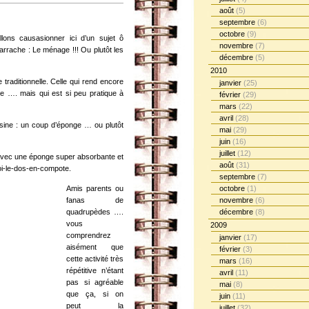
août
(5)
septembre
(6)
octobre
(9)
lons causasionner ici d’un sujet ô
novembre
(7)
arrache : Le ménage !!! Ou plutôt les
décembre
(5)
2010
e traditionnelle. Celle qui rend encore
janvier
(25)
e …. mais qui est si peu pratique à
février
(29)
mars
(22)
avril
(28)
ésine : un coup d’éponge … ou plutôt
mai
(29)
juin
(16)
juillet
(12)
 avec une éponge super absorbante et
août
(31)
oi-le-dos-en-compote.
septembre
(7)
Amis parents ou
octobre
(1)
fanas de
novembre
(6)
quadrupèdes ….
décembre
(8)
vous
2009
comprendrez
janvier
(17)
aisément que
février
(3)
cette activité très
mars
(16)
répétitive n’étant
avril
(11)
pas si agréable
mai
(8)
que ça, si on
juin
(11)
peut la
juillet
(32)