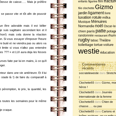
fractur
film
enfants
figurine
ôtesse de caisse….. Mais je préfère
Gizmo
fée clochette
jardin
ligament
livre
 se passe vite et tôt afin de pouvoir
luxation rotule
milka
Ménuires
Musique
noël
n être adorable mais il est bélier
Normandie
Oscar-le
patte
 suis sagittaire ascendant lion et il
paris
potag
chien
hon!) mais cela donne la réaction
randonnée
rhum
restaurant
hon. Si vous essayer d’imposer l’heure
rugby
tabac
Théâtre
tre buté et ne viendra pas ou alors va
toilettage
tortue
voiture
 limite si vous n’allez pas entendre
westie
hes ??? » et LUI aura deja les fesses
éducation
urses faite par lui en mains, à ce qu’il
Commentaires
nger.
récents
eteur dans une vie antérieure. Et il lui
socratelewestie
dans
Stretch
e stade là !) de faire du comparatif à
!
Clochette93
dans
Gizmo, mo
héros !
 péremption, le prix, la quantité, les
Clochette93
dans
Journée
internationale de la femme
pas toutes les semaines pour le même
Clochette93
dans
Chien de
chasse….. ou pas
 je craque.
Clochette93
dans
Cartons et
boîtes archives, on va enfin y