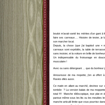
boulot m’avait vanté les mérites d’un gant à f
faire ses carreaux…. Histoire de tester, je
son marcher local.
Depuis, la chose (que j’ai baptisé une « 
carreaux sont expédiés, la table de terrasse
sans insister, et la voiture en brille de bonheu
Un indispensable du frotounage en douc
musculaire !
Avec ou sans détergeant … que du bonheur je
Amoureuse de ma mopette, j’en ai offert
Ravies elles aussi.
Ce matin en allant au marché, devinez sur q
tombée ? La version balais de ma moppette 
total !!!! Manche téléscopique, tout plat et
partout même sous les lits ou les meubles le
manche articulé limite que vous pourriez dans