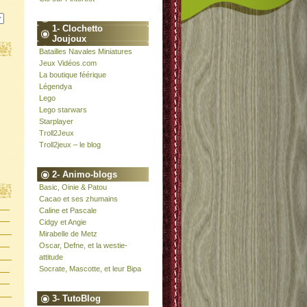
1- Clochetto
Joujoux
Batailles Navales Miniatures
Jeux Vidéos.com
La boutique féérique
Légendya
Lego
Lego starwars
Starplayer
Troll2Jeux
Troll2jeux – le blog
2- Animo-blogs
Basic, Oinie & Patou
Cacao et ses zhumains
Caline et Pascale
Cidgy et Angie
Mirabelle de Metz
Oscar, Defne, et la westie-
attitude
Socrate, Mascotte, et leur Bipa
3- TutoBlog