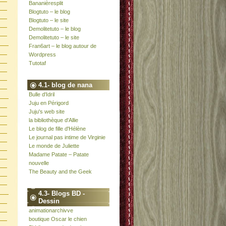
Bananièresplit
Blogtuto – le blog
Blogtuto – le site
Demolitetuto – le blog
Demolitetuto – le site
Fran6art – le blog autour de
Wordpress
Tutotaf
4.1- blog de nana
Bulle d'Idril
Juju en Périgord
Juju's web site
la bibliothèque d'Allie
Le blog de fille d'Hélène
Le journal pas intime de Virginie
Le monde de Juliette
Madame Patate – Patate
nouvelle
The Beauty and the Geek
4.3- Blogs BD -
Dessin
animationarchivve
boutique Oscar le chien