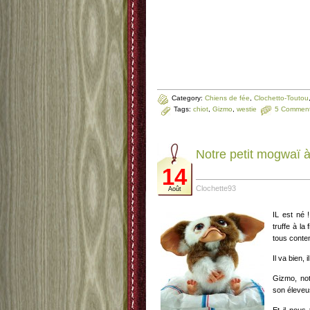
Category:
Chiens de fée
,
Clochetto-Toutou
Tags:
chiot
,
Gizmo
,
westie
5 Commen
Notre petit mogwaï 
14
Clochette93
Août
IL est né !
truffe à la
tous conte
Il va bien, 
Gizmo, not
son éleveus