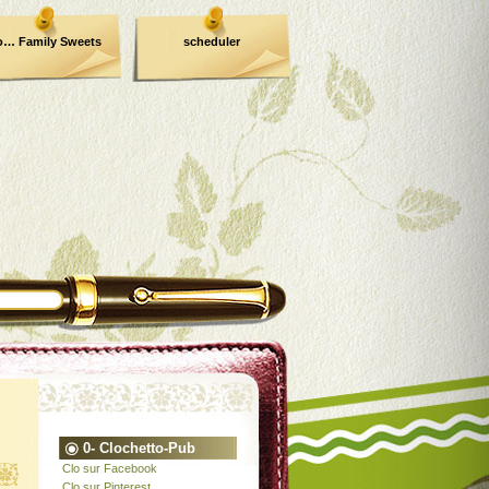
o… Family Sweets
scheduler
0- Clochetto-Pub
Clo sur Facebook
Clo sur Pinterest