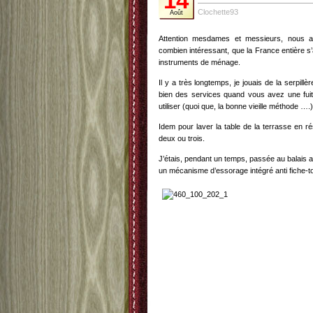
14
Clochette93
Août
Attention mesdames et messieurs, nous al
combien intéressant, que la France entière s’
instruments de ménage.
Il y a très longtemps, je jouais de la serpillèr
bien des services quand vous avez une fuit
utiliser (quoi que, la bonne vieille méthode ….)
Idem pour laver la table de la terrasse en r
deux ou trois.
J’étais, pendant un temps, passée au balais
un mécanisme d’essorage intégré anti fiche-t