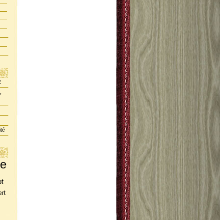
E
,
ité
te
ot
rt