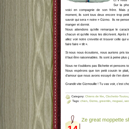
Et il nous
Sur la pho
voici en compagnie de son frère.
Mais p
moment, ils sont tous deux encore trop peti
savoir qui sera « notre » Gizmo. Ils ne pense
manger et dormir.
Nous attendons qu’elle remarque le caract
chacun et qu’elle nous les décrivent. Après il
allez voir notre crevette et trouver celle qui 
faire faire « tilt ».
Si nous nous écoutions, nous aurions pris tou
il faut être raisonnables. Ils sont à peine plus
Nous ne t’oublions pas Bichette et pensons touj
Nous espérons que ton petit cousin te plait,
d’amour que nous avons essayé de t’en donn
Grandit vite Gizmouille ! Tu vas voir, c’est cho
Category:
Chiens de fée
,
Clochetto-Toutou
Tags:
chien
,
Gizmo
,
greemlin
,
mogwaï
,
wes
Ze great moppette s