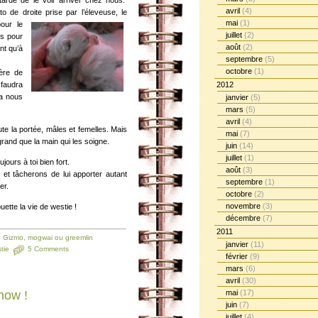
 tarde de le voir arriver chez nous.
avril
(4)
to de droite prise par l’éleveuse, le
mai
(1)
our le
juillet
(2)
ts pour
août
(2)
nt qu’à
septembre
(5)
octobre
(1)
ère de
 faudra
2012
va nous
janvier
(5)
mars
(5)
avril
(4)
te la portée, mâles et femelles. Mais
mai
(7)
 grand que la main qui les soigne.
juin
(14)
juillet
(1)
ours à toi bien fort.
août
(3)
 et tâcherons de lui apporter autant
septembre
(1)
er.
octobre
(2)
novembre
(3)
uette la vie de westie !
décembre
(7)
2011
,
Gizmo, mogwai ou greemlin
janvier
(11)
tie
5 Comments
février
(9)
mars
(6)
avril
(30)
how !
mai
(17)
juin
(7)
juillet
(4)