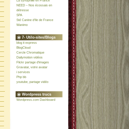
La synophilie en France
NEED – Nos écossais en
détresse
SPA
Sté Canine d'Ile de France
Wanimo
7- Utilo-sites/Blogs
blog it express
BlogCloud
Cercle Chromatique
Dailymotion vidéos
Flickr partage d'images
Gravatar, votre avatar
i services
Php bb
youtube, partage vidéo
Wordpress trucs
Wordpress.com Dashboard