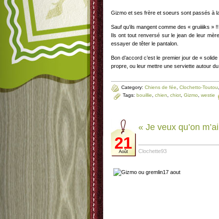
Gizmo et ses frère et soeurs sont passés à la 
Sauf qu’ils mangent comme des « gruiiiiks » !!
Ils ont tout renversé sur le jean de leur mère
essayer de têter le pantalon.
Bon d’accord c’est le premier jour de « solide
propre, ou leur mettre une serviette autour du
Category:
Chiens de fée
,
Clochetto-Toutou
Tags:
bouillie
,
chien
,
chiot
,
Gizmo
,
westie
« Je veux qu’on m’ai
21
Clochette93
Août