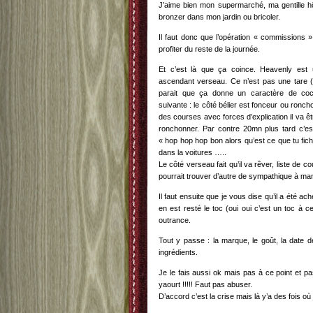
J’aime bien mon supermarché, ma gentille h
bronzer dans mon jardin ou bricoler.
Il faut donc que l’opération « commissions »
profiter du reste de la journée.
Et c’est là que ça coince. Heavenly est u
ascendant verseau. Ce n’est pas une tare (je
parait que ça donne un caractère de coc
suivante : le côté bélier est fonceur ou ronc
des courses avec forces d’explication il va ê
ronchonner. Par contre 20mn plus tard c’est
« hop hop hop bon alors qu’est ce que tu fic
dans la voitures …..
Le côté verseau fait qu’il va rêver, liste de co
pourrait trouver d’autre de sympathique à ma
Il faut ensuite que je vous dise qu’il a été ach
en est resté le toc (oui oui c’est un toc à c
outrance.
Tout y passe : la marque, le goût, la date de
ingrédients.
Je le fais aussi ok mais pas à ce point et 
yaourt !!!!! Faut pas abuser.
D’accord c’est la crise mais là y’a des fois où