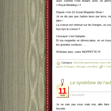
avec comme Fred Astaire avec un perro
« Royal Wedding » !!
Depuis c’est Ze Great Moppette Show !
Je ne dis pas que j’adore laver par terre, ma
bien !
La crasse est retenue sur les franges, un co
bye bye la crasse !!
L’essayer c’est l’adopter.
Et ma moppette se démocratise, on en trouv
les grandes surfaces ….
N’hésitez plus, votez MOPPETTE !!!!
Category:
Clochetto-grelucheries
,
trucs mé
gants à franges
,
ménage
,
microfibre
7 Co
Le syndrôme de l’a
11
Clochette93
Août
Je ne sais pas vous mais moi, aller faire 
favorite.