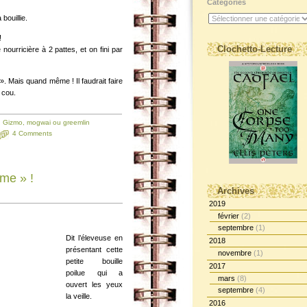
Catégories
bouillie.
!
Clochetto-Lecture
 nourricière à 2 pattes, et on fini par
 ». Mais quand même ! Il faudrait faire
 cou.
,
Gizmo, mogwai ou greemlin
4 Comments
me » !
Archives
2019
février
(2)
septembre
(1)
Dit l’éleveuse en
2018
présentant cette
novembre
(1)
petite bouille
2017
poilue qui a
mars
(8)
ouvert les yeux
septembre
(4)
la veille.
2016