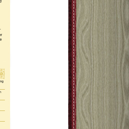
e
-
er
e
ing
n