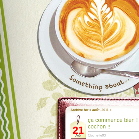
Archive for » août, 2011 «
ça commence bien !
cochon !!
21
Clochette93
Août