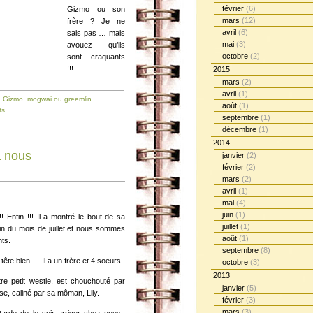
février
(6)
Gizmo ou son
mars
(12)
frère ? Je ne
avril
(6)
sais pas … mais
mai
(3)
avouez qu’ils
octobre
(2)
sont craquants
!!!
2015
mars
(2)
avril
(1)
,
Gizmo, mogwai ou greemlin
août
(1)
ts
septembre
(1)
décembre
(1)
2014
à nous
janvier
(2)
février
(2)
mars
(2)
avril
(1)
mai
(4)
juin
(1)
!! Enfin !!! Il a montré le bout de sa
juillet
(1)
 fin du mois de juillet et nous sommes
août
(1)
nts.
septembre
(8)
il tête bien … Il a un frère et 4 soeurs.
octobre
(3)
2013
re petit westie, est chouchouté par
janvier
(5)
e, caliné par sa môman, Lily.
février
(3)
mars
(3)