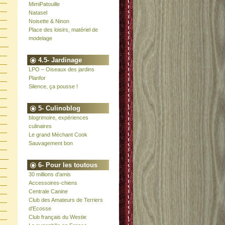
MimiPatouille
Natasel
Noisette & Ninon
Place des loisirs, matériel de
modelage
4.5- Jardinage
LPO – Oiseaux des jardins
Planfor
Silence, ça pousse !
5- Culinoblog
blogrimoire, expériences
culinaires
Le grand Méchant Cook
Sauvagement bon
6- Pour les toutous
30 millions d'amis
Accessoires-chiens
Centrale Canine
Club des Amateurs de Terriers
d'Ecosse
Club français du Westie