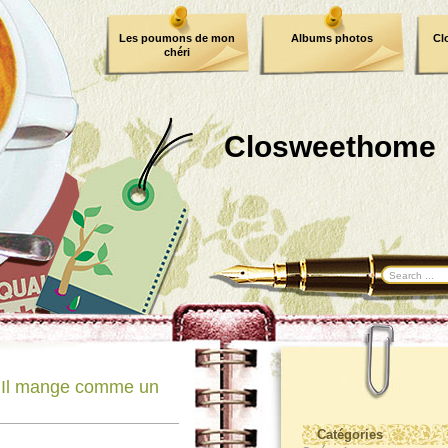
Les poumons de mon
Albums photos
Cl
chéri
Closweethome
 Il mange comme un
Catégories