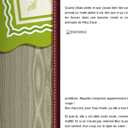
Quand j’étais petite et que j’avais bien fait 
prenait un malin plaisir à me dire que si ça c
les fesses dans une bassine ronde et roug
précepts de Rika Zaraï …
problème. Biquette comprend apparemment tou
rouge !
Bon d’accord, pour l’eau froide, ça elle a tou
Et puis là, elle y est allée toute seule, com
d’affilé. Et si on n’avait pas refermé illico la 
tout ramené d’un coup sur le tapis du salon : l