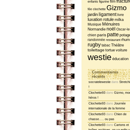
fractur
film
enfants
figurine
Gizmo
fée clochette
jardin
ligament
livre
luxation rotule
milka
Ménuires
Musique
noël
Normandie
Oscar-le
patte
paris
potag
chien
randonnée
rhum
restaurant
rugby
tabac
Théâtre
toilettage
tortue
voiture
westie
éducation
Commentaires
récents
socratelewestie
dans
Stretch
!
Clochette93
dans
Gizmo, mo
héros !
Clochette93
dans
Journée
internationale de la femme
Clochette93
dans
Chien de
chasse….. ou pas
Clochette93
dans
Cartons et
boîtes archives, on va enfin y