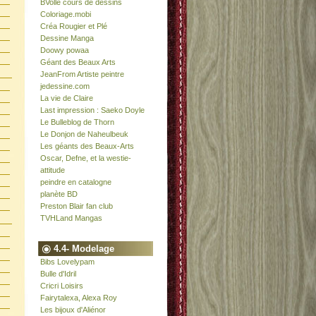
BVolle cours de dessins
Coloriage.mobi
Créa Rougier et Plé
Dessine Manga
Doowy powaa
Géant des Beaux Arts
JeanFrom Artiste peintre
jedessine.com
La vie de Claire
Last impression : Saeko Doyle
Le Bulleblog de Thorn
Le Donjon de Naheulbeuk
Les géants des Beaux-Arts
Oscar, Defne, et la westie-
attitude
peindre en catalogne
planète BD
Preston Blair fan club
TVHLand Mangas
4.4- Modelage
Bibs Lovelypam
Bulle d'Idril
Cricri Loisirs
Fairytalexa, Alexa Roy
Les bijoux d'Aliénor