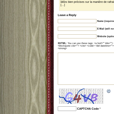
idées bien précises sur la manière de rafrai
[…]
Leave a Reply
Name (require
E-Mail (will n
Website (optio
XHTML:
You can use these tags: <a href="" title=""> 
<blockquote cite=""> <cite> <code> <del datetime="">
<strong>
CAPTCHA Code
*