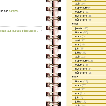
août
(16)
septembre
(6)
érés des
nofollow
.
octobre
(21)
novembre
(25)
décembre
(9)
2008
janvier
(83)
ocats aux queues d’écrevisses ….
»
février
(50)
mars
(44)
avril
(27)
mai
(44)
juin
(25)
juillet
(26)
août
(22)
septembre
(15)
octobre
(18)
novembre
(24)
décembre
(16)
2007
février
(24)
mars
(67)
avril
(27)
mai
(31)
juin
(4)
juillet
(18)
août
(14)