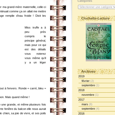
Catégories
suer ma grand-mère maternelle, celle-ci
ontinuait comme ça on allait me mettre
e remplie d’eau froide ! Dixit les
Clochetto-Lecture
Miss truffe a à
peu près
compris le
principe général,
mais pour ce qui
est des détails
vous noterez
vous même qu’il
y a un léger
Archives
2019
février
(2)
septembre
(1)
t à l’envers. Ronde = carré, bleu =
2018
novembre
(1)
t bon. Mais quand même !
2017
mars
(8)
me une grande, et même plusieurs fois
septembre
(4)
porte fenêtre du balcon elle nous aurait
e chien, sa joie de vivre, et ses poils
2016