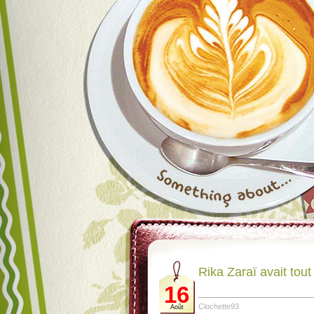
Rika Zaraï avait tout 
16
Clochette93
Août