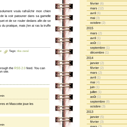
février
(6)
mars
(12)
olument voulu rafraîchir mon chien
avril
(6)
 de la voir patouner dans sa gamelle
mai
(3)
quet et de se rouler dedans afin de se
octobre
(2)
du pratique, mais j’en ai ras la truffe
2015
mars
(2)
avril
(1)
août
(1)
septembre
(1)
ée
Tags:
rika zaraï
décembre
(1)
2014
janvier
(2)
février
(2)
through the
RSS 2.0
feed. You can
n site.
mars
(2)
avril
(1)
mai
(4)
juin
(1)
juillet
(1)
 min
août
(1)
septembre
(8)
lères et Mascotte joue les
octobre
(3)
2013
janvier
(5)
février
(3)
 min
mars
(3)