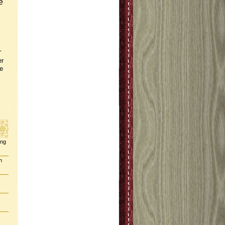
e
-
er
e
ing
n