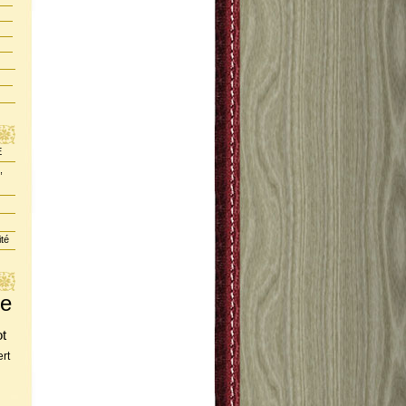
E
,
ité
te
ot
rt