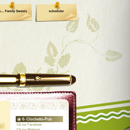
o… Family Sweets
scheduler
0- Clochetto-Pub
Clo sur Facebook
Clo sur Pinterest