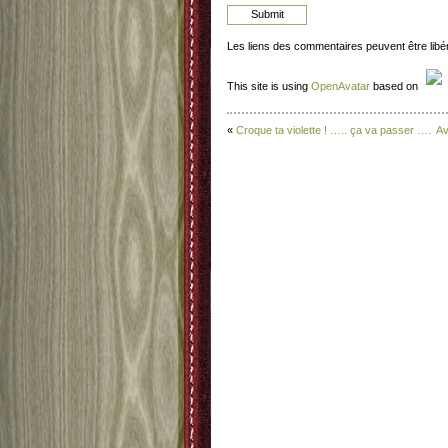
Les liens des commentaires peuvent être lib
This site is using
OpenAvatar
based on
«
Croque ta violette ! ….. ça va passer ….
Av