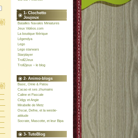
1- Clochetto
Joujoux
Batailles Navales Miniatures
Jeux Vidéos.com
La boutique féérique
Légendya
Lego
Lego starwars
Starplayer
Troll2Jeux
Troll2jeux – le blog
2- Animo-blogs
Basic, Oinie & Patou
Cacao et ses zhumains
Caline et Pascale
Cidgy et Angie
Mirabelle de Metz
Oscar, Defne, et la westie-
attitude
Socrate, Mascotte, et leur Bipa
3- TutoBlog