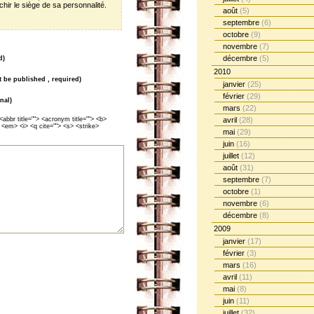
chir le siège de sa personnalité.
août
(5)
septembre
(6)
octobre
(9)
novembre
(7)
décembre
(5)
d)
2010
ot be published , required)
janvier
(25)
février
(29)
nal)
mars
(22)
<abbr title=""> <acronym title=""> <b>
avril
(28)
 <em> <i> <q cite=""> <s> <strike>
mai
(29)
juin
(16)
juillet
(12)
août
(31)
septembre
(7)
octobre
(1)
novembre
(6)
décembre
(8)
2009
janvier
(17)
février
(3)
mars
(16)
avril
(11)
mai
(8)
juin
(11)
juillet
(32)