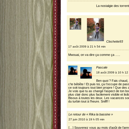
La nostalgie des torre
Clochette93
17 août 2009 à 21 h 54 min
Mwouai, on va dire ça comme ça …..
Pascale
18 août 2009 à 10 h 12
Ben quoi ? Fais chaud, f
c’te bébête ! Et puis toi, ça t’occupe de pas
ce soit toujours tout bien propre ! Que des 
Je vois que tu as changé l’aspect de ton 
plus clair donc plus facilement visible et lisib
Bisous à toutes les deux. Les vacances son
du turbin tout à l’heure. Snifff !
Le retour de « Rika la bassine »
27 juin 2010 à 19 h 05 min
[…] Souvenez vous au mois d’août de l’anné