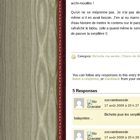
archi-mouillés !
Qu’on ne se méprenne pas. Je n’ai pas abs
même si il en avait besoin. J’en ai eu marre
d’eau histoire de mettre le contenu sur le par
rafraîchir le bidou. (elle a quand même le sens 
de passer la serpillère !)
Category:
Bichette ma westie
,
Chiens de f
You can follow any responses to this entry 
leave a response
, or
trackback
from your ow
5 Responses
socratelewestie
17 août 2009 à 20 h 27
Bichette joue les serpil
balayettes ..
socratelewestie
17 août 2009 à 20 h 28