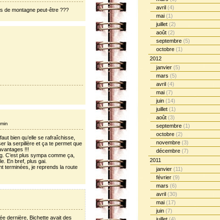
avril
(4)
nts de montagne peut-être ???
mai
(1)
juillet
(2)
août
(2)
septembre
(5)
octobre
(1)
2012
janvier
(5)
mars
(5)
avril
(4)
mai
(7)
juin
(14)
juillet
(1)
août
(3)
 min
septembre
(1)
octobre
(2)
aut bien qu’elle se rafraîchisse,
novembre
(3)
ser la serpillère et ça te permet que
avantages !!!
décembre
(7)
bog. C’est plus sympa comme ça,
2011
le. En bref, plus gai.
t terminées, je reprends la route
janvier
(11)
février
(9)
mars
(6)
avril
(30)
mai
(17)
juin
(7)
e dernière, Bichette avait des
juillet
(4)