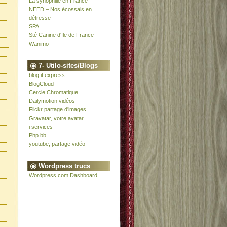
La synophilie en France
NEED – Nos écossais en
détresse
SPA
Sté Canine d'Ile de France
Wanimo
7- Utilo-sites/Blogs
blog it express
BlogCloud
Cercle Chromatique
Dailymotion vidéos
Flickr partage d'images
Gravatar, votre avatar
i services
Php bb
youtube, partage vidéo
Wordpress trucs
Wordpress.com Dashboard