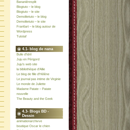
Bananièresplit
Blogtuto – le blog
Blogtuto – le site
Demolitetuto – le blog
Demolitetuto – le site
Fran6art – le blog autour de
Wordpress
Tutotaf
4.1- blog de nana
Bulle d'Idril
Juju en Périgord
Juju's web site
la bibliothèque d'Allie
Le blog de fille d'Hélène
Le journal pas intime de Virginie
Le monde de Juliette
Madame Patate – Patate
nouvelle
The Beauty and the Geek
4.3- Blogs BD -
Dessin
animationarchivve
boutique Oscar le chien