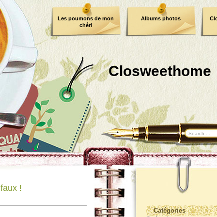
Les poumons de mon
Albums photos
Cl
chéri
Closweethome
faux !
Catégories