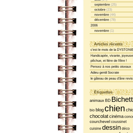
septembre
(25)
octobre
(23)
novembre
(44)
décembre
(78)
2006
novembre
(1)
Articles récents
c’est le mois de la DYSTONI
Handicapée, vivante, joyeuse
pêchue, et fière de l’être !
Pensez à nos petits oiseaux
Adieu gentil Socrate
le gâteau de peau d’âne revis
Étiquettes
Bichet
BD
animaux
chien
chi
blog
bio
chocolat
cinéma
conce
courchevel
coussinet
dessin
cuisine
déco