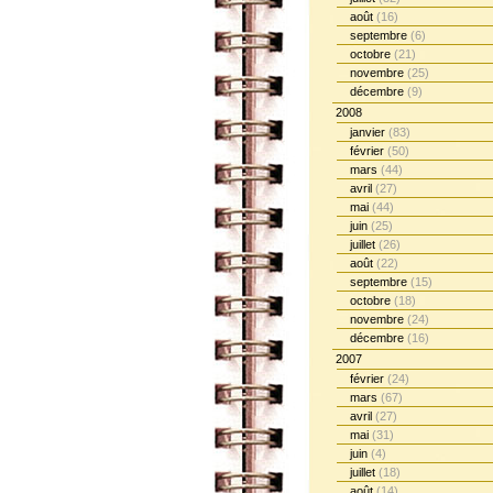
août
(16)
septembre
(6)
octobre
(21)
novembre
(25)
décembre
(9)
2008
janvier
(83)
février
(50)
mars
(44)
avril
(27)
mai
(44)
juin
(25)
juillet
(26)
août
(22)
septembre
(15)
octobre
(18)
novembre
(24)
décembre
(16)
2007
février
(24)
mars
(67)
avril
(27)
mai
(31)
juin
(4)
juillet
(18)
août
(14)