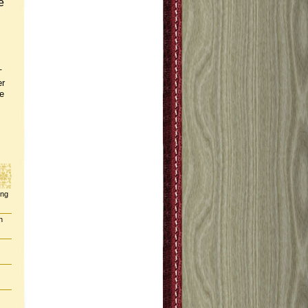
e
-
er
e
ing
n