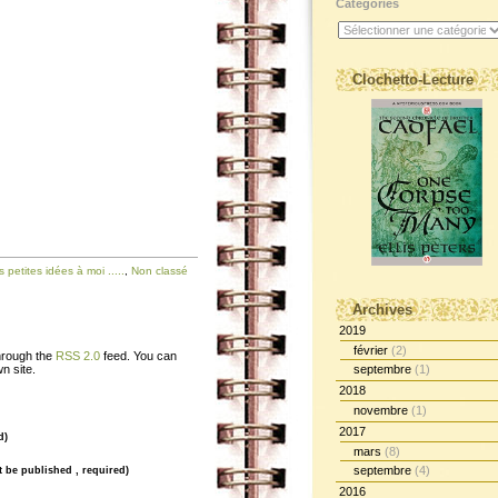
Catégories
Clochetto-Lecture
 petites idées à moi .....
,
Non classé
Archives
2019
février
(2)
through the
RSS 2.0
feed. You can
n site.
septembre
(1)
2018
novembre
(1)
2017
d)
mars
(8)
septembre
(4)
ot be published , required)
2016