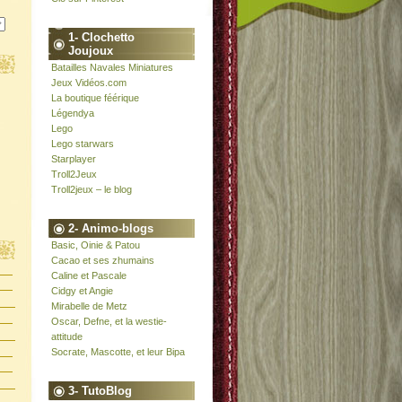
1- Clochetto
Joujoux
Batailles Navales Miniatures
Jeux Vidéos.com
La boutique féérique
Légendya
Lego
Lego starwars
Starplayer
Troll2Jeux
Troll2jeux – le blog
2- Animo-blogs
Basic, Oinie & Patou
Cacao et ses zhumains
Caline et Pascale
Cidgy et Angie
Mirabelle de Metz
Oscar, Defne, et la westie-
attitude
Socrate, Mascotte, et leur Bipa
3- TutoBlog