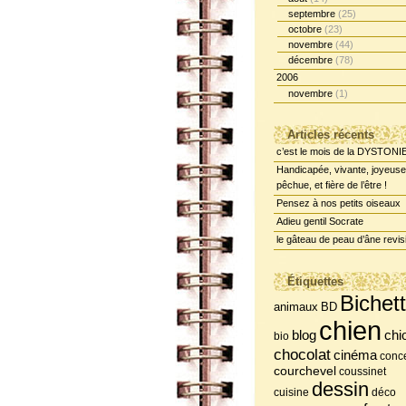
septembre
(25)
octobre
(23)
novembre
(44)
décembre
(78)
2006
novembre
(1)
Articles récents
c’est le mois de la DYSTONI
Handicapée, vivante, joyeuse
pêchue, et fière de l’être !
Pensez à nos petits oiseaux
Adieu gentil Socrate
le gâteau de peau d’âne revis
Étiquettes
Bichet
BD
animaux
chien
chi
blog
bio
chocolat
cinéma
conce
courchevel
coussinet
dessin
cuisine
déco