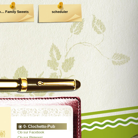
o… Family Sweets
scheduler
0- Clochetto-Pub
Clo sur Facebook
Clo sur Pinterest