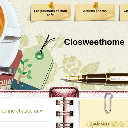
Les poumons de mon
Albums photos
Cl
chéri
Closweethome
 bonne chasse aux
Catégories