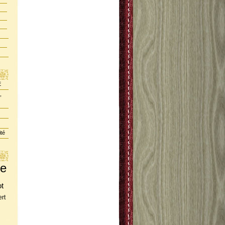
E
,
ité
te
ot
rt