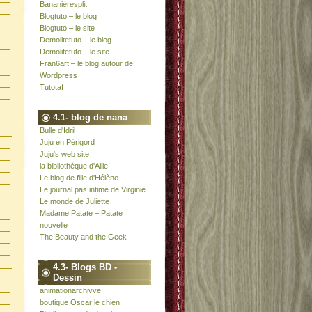
Bananièresplit
Blogtuto – le blog
Blogtuto – le site
Demolitetuto – le blog
Demolitetuto – le site
Fran6art – le blog autour de
Wordpress
Tutotaf
4.1- blog de nana
Bulle d'Idril
Juju en Périgord
Juju's web site
la bibliothèque d'Allie
Le blog de fille d'Hélène
Le journal pas intime de Virginie
Le monde de Juliette
Madame Patate – Patate
nouvelle
The Beauty and the Geek
4.3- Blogs BD -
Dessin
animationarchivve
boutique Oscar le chien