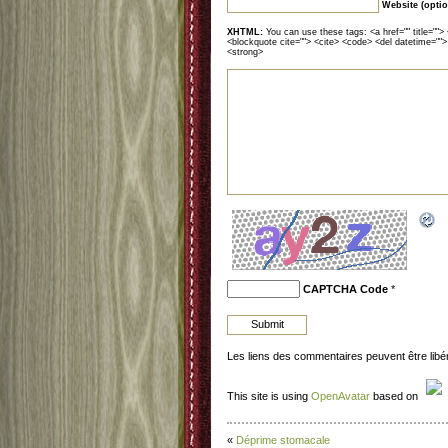
Website (optio
XHTML:
You can use these tags: <a href="" title=""> 
<blockquote cite=""> <cite> <code> <del datetime="">
<strong>
CAPTCHA Code
*
Les liens des commentaires peuvent être lib
This site is using
OpenAvatar
based on
«
Déprime stomacale