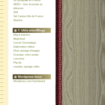
La synophilie en France
NEED – Nos écossais en
détresse
SPA
Sté Canine d'Ile de France
Wanimo
7- Utilo-sites/Blogs
blog it express
BlogCloud
Cercle Chromatique
Dailymotion vidéos
Flickr partage d'images
Gravatar, votre avatar
i services
Php bb
youtube, partage vidéo
Wordpress trucs
Wordpress.com Dashboard