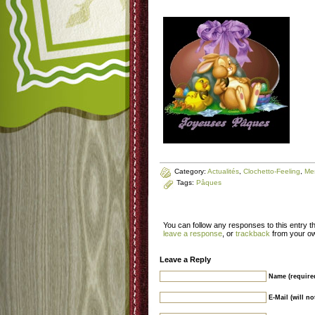
Category:
Actualités
,
Clochetto-Feeling
,
Mes
Tags:
Pâques
You can follow any responses to this entry 
leave a response
, or
trackback
from your ow
Leave a Reply
Name (require
E-Mail (will n