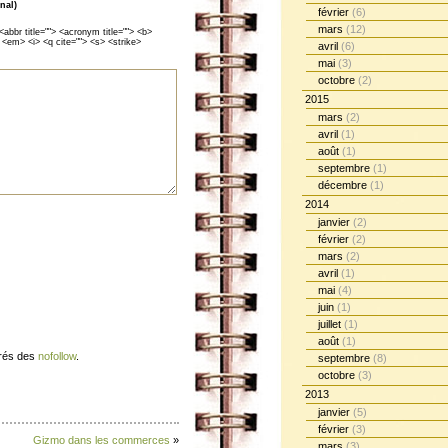
nal)
février
(6)
mars
(12)
<abbr title=""> <acronym title=""> <b>
 <em> <i> <q cite=""> <s> <strike>
avril
(6)
mai
(3)
octobre
(2)
2015
mars
(2)
avril
(1)
août
(1)
septembre
(1)
décembre
(1)
2014
janvier
(2)
février
(2)
mars
(2)
avril
(1)
mai
(4)
juin
(1)
juillet
(1)
août
(1)
érés des
nofollow
.
septembre
(8)
octobre
(3)
2013
janvier
(5)
février
(3)
Gizmo dans les commerces
»
mars
(3)