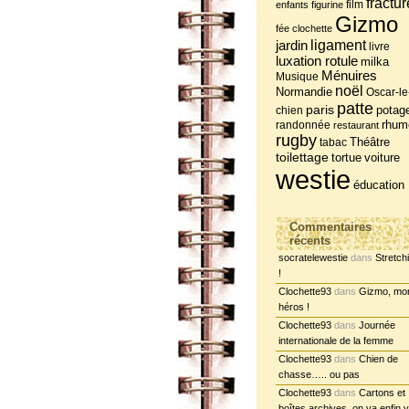
fractur
film
enfants
figurine
Gizmo
fée clochette
jardin
ligament
livre
luxation rotule
milka
Ménuires
Musique
noël
Normandie
Oscar-le
patte
paris
potag
chien
randonnée
rhum
restaurant
rugby
tabac
Théâtre
toilettage
tortue
voiture
westie
éducation
Commentaires
récents
socratelewestie
dans
Stretch
!
Clochette93
dans
Gizmo, mo
héros !
Clochette93
dans
Journée
internationale de la femme
Clochette93
dans
Chien de
chasse….. ou pas
Clochette93
dans
Cartons et
boîtes archives, on va enfin y