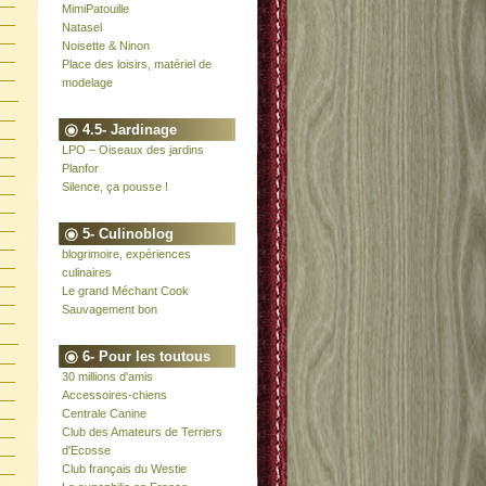
MimiPatouille
Natasel
Noisette & Ninon
Place des loisirs, matériel de
modelage
4.5- Jardinage
LPO – Oiseaux des jardins
Planfor
Silence, ça pousse !
5- Culinoblog
blogrimoire, expériences
culinaires
Le grand Méchant Cook
Sauvagement bon
6- Pour les toutous
30 millions d'amis
Accessoires-chiens
Centrale Canine
Club des Amateurs de Terriers
d'Ecosse
Club français du Westie