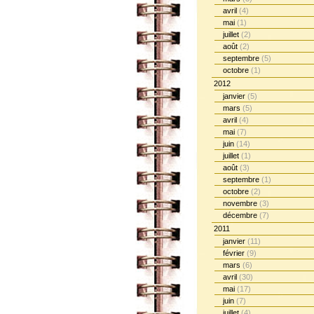
avril
(4)
mai
(1)
juillet
(2)
août
(2)
septembre
(5)
octobre
(1)
2012
janvier
(5)
mars
(5)
avril
(4)
mai
(7)
juin
(14)
juillet
(1)
août
(3)
septembre
(1)
octobre
(2)
novembre
(3)
décembre
(7)
2011
janvier
(11)
février
(9)
mars
(6)
avril
(30)
mai
(17)
juin
(7)
juillet
(4)