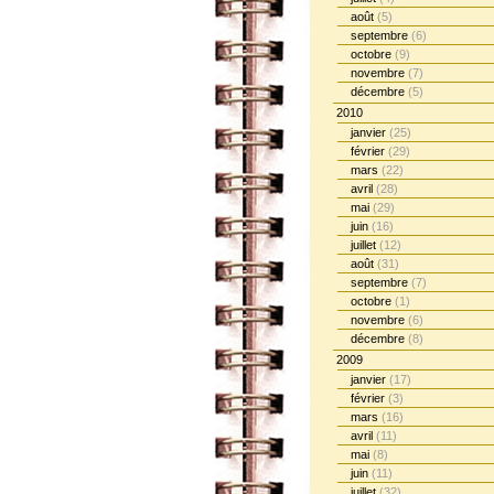
août
(5)
septembre
(6)
octobre
(9)
novembre
(7)
décembre
(5)
2010
janvier
(25)
février
(29)
mars
(22)
avril
(28)
mai
(29)
juin
(16)
juillet
(12)
août
(31)
septembre
(7)
octobre
(1)
novembre
(6)
décembre
(8)
2009
janvier
(17)
février
(3)
mars
(16)
avril
(11)
mai
(8)
juin
(11)
juillet
(32)