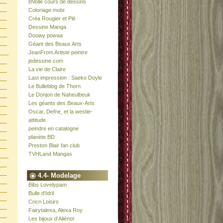
BVolle cours de dessins
Coloriage.mobi
Créa Rougier et Plé
Dessine Manga
Doowy powaa
Géant des Beaux Arts
JeanFrom Artiste peintre
jedessine.com
La vie de Claire
Last impression : Saeko Doyle
Le Bulleblog de Thorn
Le Donjon de Naheulbeuk
Les géants des Beaux-Arts
Oscar, Defne, et la westie-
attitude
peindre en catalogne
planète BD
Preston Blair fan club
TVHLand Mangas
4.4- Modelage
Bibs Lovelypam
Bulle d'Idril
Cricri Loisirs
Fairytalexa, Alexa Roy
Les bijoux d'Aliénor