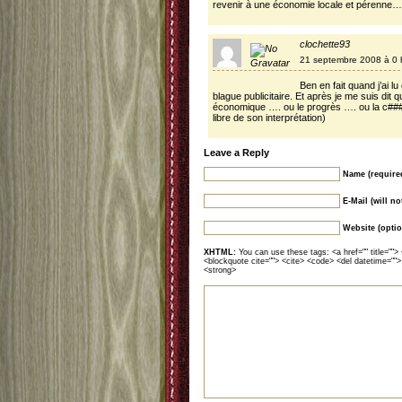
revenir à une économie locale et pérenne…
clochette93
21 septembre 2008 à 0 
Ben en fait quand j’ai lu
blague publicitaire. Et après je me suis dit 
économique …. ou le progrès …. ou la c###
libre de son interprétation)
Leave a Reply
Name (require
E-Mail (will n
Website (optio
XHTML:
You can use these tags: <a href="" title=""> 
<blockquote cite=""> <cite> <code> <del datetime="">
<strong>