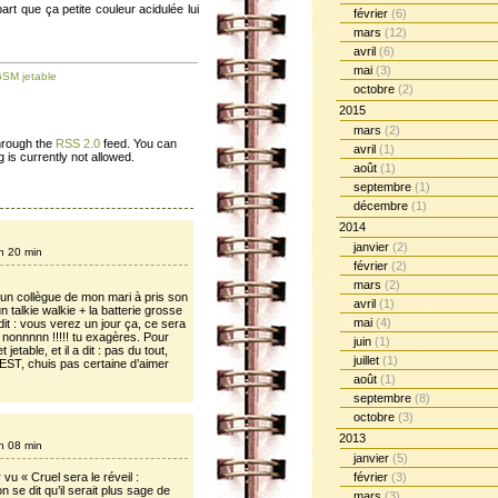
t que ça petite couleur acidulée lui
février
(6)
mars
(12)
avril
(6)
mai
(3)
SM jetable
octobre
(2)
2015
mars
(2)
through the
RSS 2.0
feed. You can
avril
(1)
 is currently not allowed.
août
(1)
septembre
(1)
décembre
(1)
2014
janvier
(2)
h 20 min
février
(2)
mars
(2)
s un collègue de mon mari à pris son
avril
(1)
 talkie walkie + la batterie grosse
mai
(4)
it : vous verez un jour ça, ce sera
h nonnnnn !!!!! tu exagères. Pour
juin
(1)
jetable, et il a dit : pas du tout,
juillet
(1)
T, chuis pas certaine d’aimer
août
(1)
septembre
(8)
octobre
(3)
2013
h 08 min
janvier
(5)
 vu « Cruel sera le réveil :
février
(3)
n se dit qu’il serait plus sage de
mars
(3)