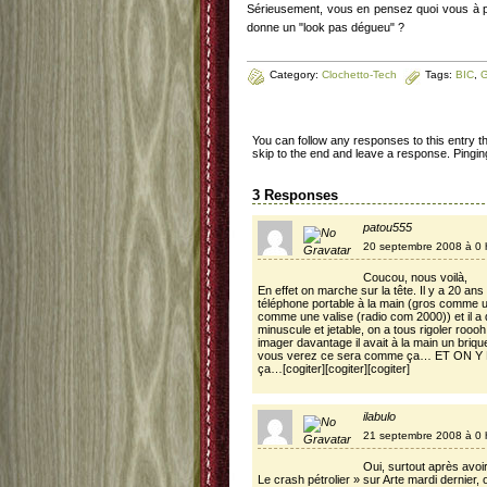
Sérieusement, vous en pensez quoi vous à par
donne un "look pas dégueu" ?
Category:
Clochetto-Tech
Tags:
BIC
,
G
You can follow any responses to this entry 
skip to the end and leave a response. Pinging
3 Responses
patou555
20 septembre 2008 à 0 
Coucou, nous voilà,
En effet on marche sur la tête. Il y a 20 an
téléphone portable à la main (gros comme un
comme une valise (radio com 2000)) et il a d
minuscule et jetable, on a tous rigoler rooo
imager davantage il avait à la main un briquet 
vous verez ce sera comme ça… ET ON Y ES
ça…[cogiter][cogiter][cogiter]
ilabulo
21 septembre 2008 à 0 
Oui, surtout après avoir
Le crash pétrolier » sur Arte mardi dernier, o