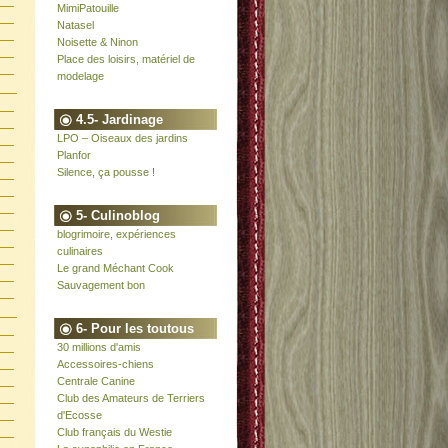
MimiPatouille
Natasel
Noisette & Ninon
Place des loisirs, matériel de
modelage
4.5- Jardinage
LPO – Oiseaux des jardins
Planfor
Silence, ça pousse !
5- Culinoblog
blogrimoire, expériences
culinaires
Le grand Méchant Cook
Sauvagement bon
6- Pour les toutous
30 millions d'amis
Accessoires-chiens
Centrale Canine
Club des Amateurs de Terriers
d'Ecosse
Club français du Westie