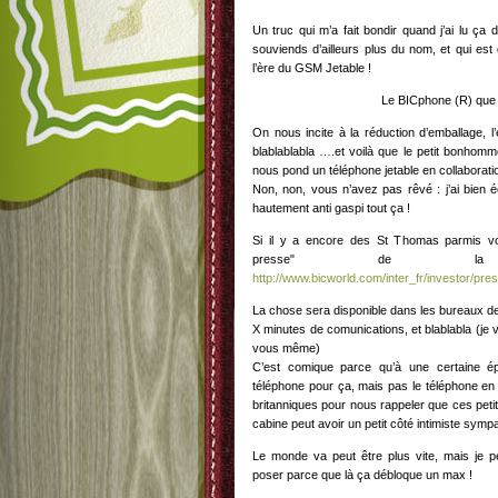
Un truc qui m’a fait bondir quand j’ai lu ça 
souviends d’ailleurs plus du nom, et qui est 
l’ère du GSM Jetable !
Le BICphone (R) que ç
On nous incite à la réduction d’emballage, l
blablablabla ….et voilà que le petit bonhomme 
nous pond un téléphone jetable en collaborati
Non, non, vous n’avez pas rêvé : j’ai bien é
hautement anti gaspi tout ça !
Si il y a encore des St Thomas parmis v
presse" de
http://www.bicworld.com/inter_fr/investor/pr
La chose sera disponible dans les bureaux de
X minutes de comunications, et blablabla (je v
vous même)
C’est comique parce qu’à une certaine ép
téléphone pour ça, mais pas le téléphone en 
britanniques pour nous rappeler que ces petite
cabine peut avoir un petit côté intimiste sympa
Le monde va peut être plus vite, mais je 
poser parce que là ça débloque un max !