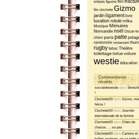
fractur
film
enfants
figurine
Gizmo
fée clochette
jardin
ligament
livre
luxation rotule
milka
Ménuires
Musique
noël
Normandie
Oscar-le
patte
paris
potag
chien
randonnée
rhum
restaurant
rugby
tabac
Théâtre
toilettage
tortue
voiture
westie
éducation
Commentaires
récents
socratelewestie
dans
Stretch
!
Clochette93
dans
Gizmo, mo
héros !
Clochette93
dans
Journée
internationale de la femme
Clochette93
dans
Chien de
chasse….. ou pas
Clochette93
dans
Cartons et
boîtes archives, on va enfin y