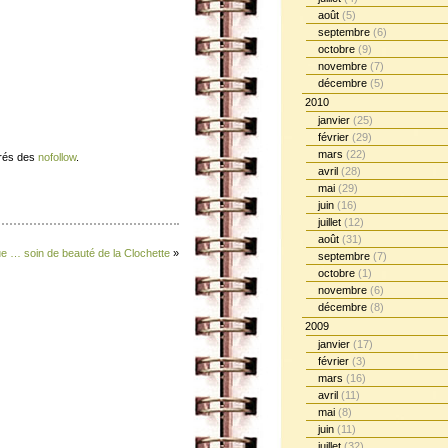
août
(5)
septembre
(6)
octobre
(9)
novembre
(7)
décembre
(5)
2010
janvier
(25)
février
(29)
mars
(22)
érés des
nofollow
.
avril
(28)
mai
(29)
juin
(16)
juillet
(12)
août
(31)
ue … soin de beauté de la Clochette
»
septembre
(7)
octobre
(1)
novembre
(6)
décembre
(8)
2009
janvier
(17)
février
(3)
mars
(16)
avril
(11)
mai
(8)
juin
(11)
juillet
(32)