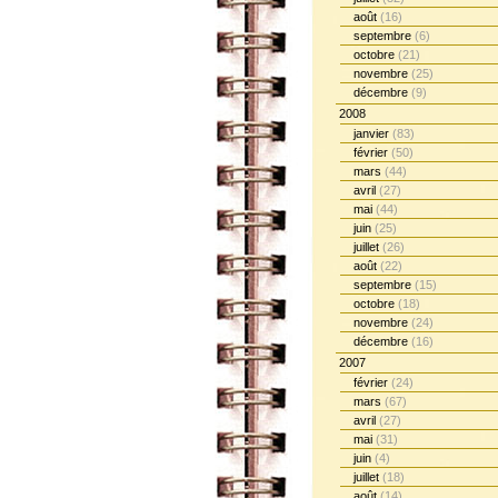
août
(16)
septembre
(6)
octobre
(21)
novembre
(25)
décembre
(9)
2008
janvier
(83)
février
(50)
mars
(44)
avril
(27)
mai
(44)
juin
(25)
juillet
(26)
août
(22)
septembre
(15)
octobre
(18)
novembre
(24)
décembre
(16)
2007
février
(24)
mars
(67)
avril
(27)
mai
(31)
juin
(4)
juillet
(18)
août
(14)