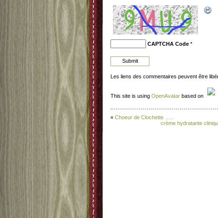
CAPTCHA Code
*
Les liens des commentaires peuvent être lib
This site is using
OpenAvatar
based on
«
Choeur de Clochette …..
crème hydratante cliniq