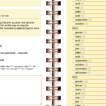
avril
(4)
mai
(1)
juillet
(2)
août
(2)
h 15 min
septembre
(5)
 ça j’ai pris ça pour une grosse
octobre
(1)
qu’on arrête pas la marche
rie humaine [cogiter](chacun sera
2012
janvier
(5)
mars
(5)
avril
(4)
mai
(7)
d)
juin
(14)
juillet
(1)
ot be published , required)
août
(3)
nal)
septembre
(1)
octobre
(2)
<abbr title=""> <acronym title=""> <b>
novembre
(3)
 <em> <i> <q cite=""> <s> <strike>
décembre
(7)
2011
janvier
(11)
février
(9)
mars
(6)
avril
(30)
mai
(17)
juin
(7)
juillet
(4)