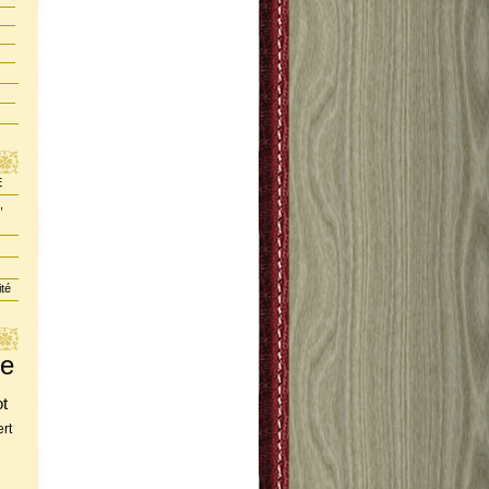
E
,
ité
te
ot
rt