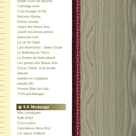
BVolle cours de dessins
Coloriage.mobi
Créa Rougier et Plé
Dessine Manga
Doowy powaa
Géant des Beaux Arts
JeanFrom Artiste peintre
jedessine.com
La vie de Claire
Last impression : Saeko Doyle
Le Bulleblog de Thorn
Le Donjon de Naheulbeuk
Les géants des Beaux-Arts
Oscar, Defne, et la westie-
attitude
peindre en catalogne
planète BD
Preston Blair fan club
TVHLand Mangas
4.4- Modelage
Bibs Lovelypam
Bulle d'Idril
Cricri Loisirs
Fairytalexa, Alexa Roy
Les bijoux d'Aliénor