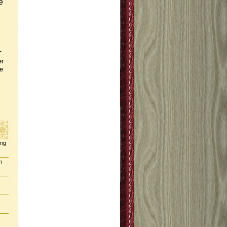
e
-
er
e
ing
n