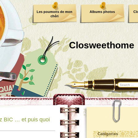
Les poumons de mon
Albums photos
Cl
chéri
Closweethome
 BIC … et puis quoi
Catégories