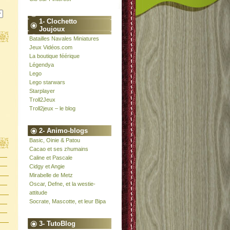
1- Clochetto
Joujoux
Batailles Navales Miniatures
Jeux Vidéos.com
La boutique féérique
Légendya
Lego
Lego starwars
Starplayer
Troll2Jeux
Troll2jeux – le blog
2- Animo-blogs
Basic, Oinie & Patou
Cacao et ses zhumains
Caline et Pascale
Cidgy et Angie
Mirabelle de Metz
Oscar, Defne, et la westie-
attitude
Socrate, Mascotte, et leur Bipa
3- TutoBlog