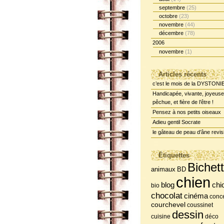
septembre
(25)
octobre
(23)
novembre
(44)
décembre
(78)
2006
novembre
(1)
Articles récents
c’est le mois de la DYSTONI
Handicapée, vivante, joyeuse
pêchue, et fière de l’être !
Pensez à nos petits oiseaux
Adieu gentil Socrate
le gâteau de peau d’âne revis
Étiquettes
Bichet
BD
animaux
chien
chi
blog
bio
chocolat
cinéma
conce
courchevel
coussinet
dessin
cuisine
déco