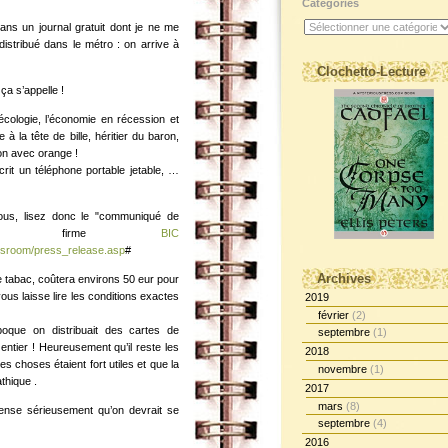
Catégories
dans un journal gratuit dont je ne me
distribué dans le métro : on arrive à
Clochetto-Lecture
a s’appelle !
’écologie, l’économie en récession et
à la tête de bille, héritier du baron,
on avec orange !
crit un téléphone portable jetable, …
ous, lisez donc le "communiqué de
 la firme
BIC
essroom/press_release.asp
#
Archives
 tabac, coûtera environs 50 eur pour
ous laisse lire les conditions exactes
2019
février
(2)
oque on distribuait des cartes de
septembre
(1)
entier ! Heureusement qu’il reste les
2018
s choses étaient fort utiles et que la
novembre
(1)
thique .
2017
mars
(8)
pense sérieusement qu’on devrait se
septembre
(4)
2016