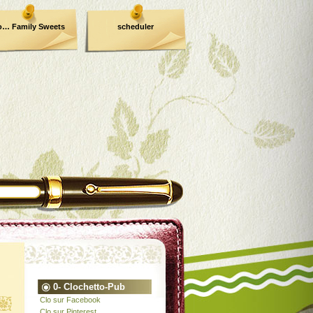
o… Family Sweets
scheduler
0- Clochetto-Pub
Clo sur Facebook
Clo sur Pinterest