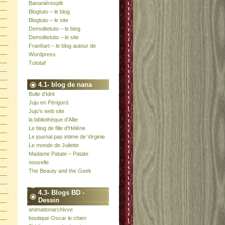
Bananièresplit
Blogtuto – le blog
Blogtuto – le site
Demolitetuto – le blog
Demolitetuto – le site
Fran6art – le blog autour de
Wordpress
Tutotaf
4.1- blog de nana
Bulle d'Idril
Juju en Périgord
Juju's web site
la bibliothèque d'Allie
Le blog de fille d'Hélène
Le journal pas intime de Virginie
Le monde de Juliette
Madame Patate – Patate
nouvelle
The Beauty and the Geek
4.3- Blogs BD -
Dessin
animationarchivve
boutique Oscar le chien