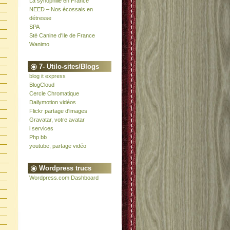
La synophilie en France
NEED – Nos écossais en
détresse
SPA
Sté Canine d'Ile de France
Wanimo
7- Utilo-sites/Blogs
blog it express
BlogCloud
Cercle Chromatique
Dailymotion vidéos
Flickr partage d'images
Gravatar, votre avatar
i services
Php bb
youtube, partage vidéo
Wordpress trucs
Wordpress.com Dashboard