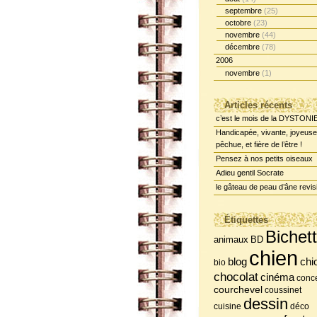
septembre
(25)
octobre
(23)
novembre
(44)
décembre
(78)
2006
novembre
(1)
Articles récents
c’est le mois de la DYSTONI
Handicapée, vivante, joyeuse
pêchue, et fière de l’être !
Pensez à nos petits oiseaux
Adieu gentil Socrate
le gâteau de peau d’âne revis
Étiquettes
Bichet
BD
animaux
chien
chi
blog
bio
chocolat
cinéma
conce
courchevel
coussinet
dessin
cuisine
déco