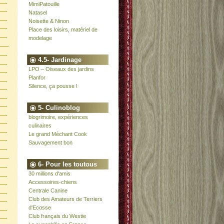
MimiPatouille
Natasel
Noisette & Ninon
Place des loisirs, matériel de
modelage
4.5- Jardinage
LPO – Oiseaux des jardins
Planfor
Silence, ça pousse !
5- Culinoblog
blogrimoire, expériences
culinaires
Le grand Méchant Cook
Sauvagement bon
6- Pour les toutous
30 millions d'amis
Accessoires-chiens
Centrale Canine
Club des Amateurs de Terriers
d'Ecosse
Club français du Westie