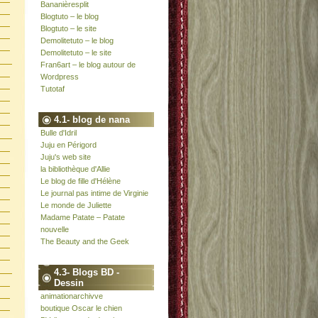
Bananièresplit
Blogtuto – le blog
Blogtuto – le site
Demolitetuto – le blog
Demolitetuto – le site
Fran6art – le blog autour de
Wordpress
Tutotaf
4.1- blog de nana
Bulle d'Idril
Juju en Périgord
Juju's web site
la bibliothèque d'Allie
Le blog de fille d'Hélène
Le journal pas intime de Virginie
Le monde de Juliette
Madame Patate – Patate
nouvelle
The Beauty and the Geek
4.3- Blogs BD -
Dessin
animationarchivve
boutique Oscar le chien