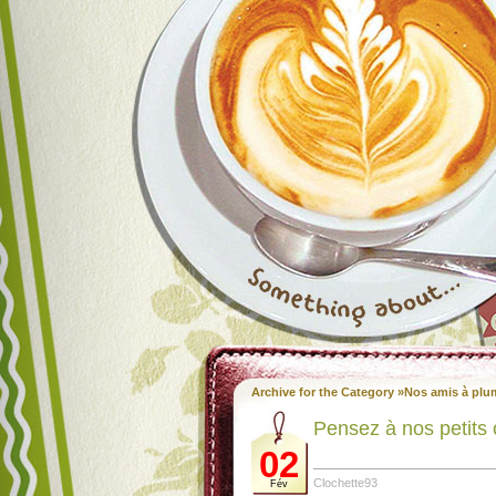
Archive for the Category »Nos amis à plu
Pensez à nos petits
02
Clochette93
Fév