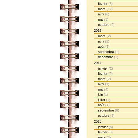
février
(6)
mars
(12)
avril
(6)
mai
(3)
octobre
(2)
2015
mars
(2)
avril
(1)
août
(1)
septembre
(1)
décembre
(1)
2014
janvier
(2)
février
(2)
mars
(2)
avril
(1)
mai
(4)
juin
(1)
juillet
(1)
août
(1)
septembre
(8)
octobre
(3)
2013
janvier
(5)
février
(3)
mars
(3)