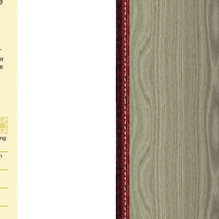
e
-
er
e
ing
n