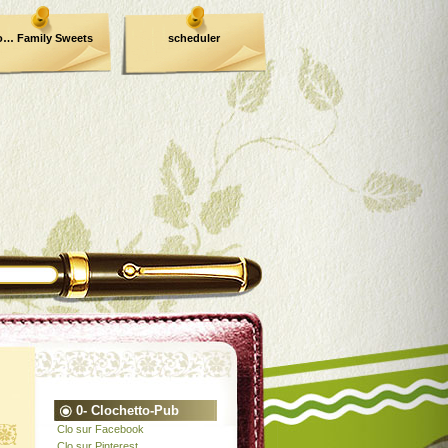
o… Family Sweets
scheduler
0- Clochetto-Pub
Clo sur Facebook
Clo sur Pinterest