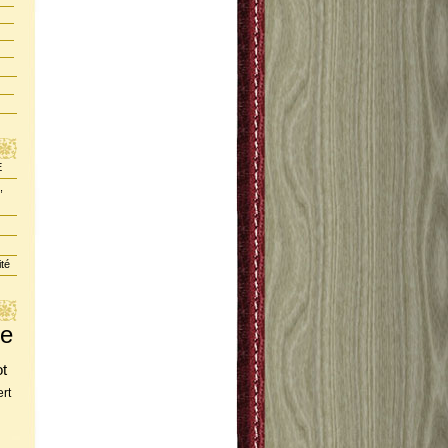
E
,
ité
te
ot
rt