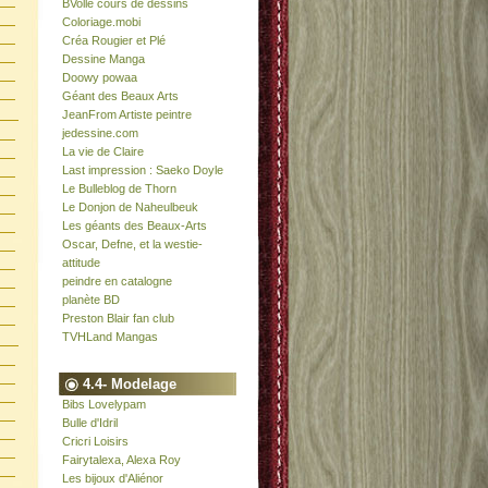
BVolle cours de dessins
Coloriage.mobi
Créa Rougier et Plé
Dessine Manga
Doowy powaa
Géant des Beaux Arts
JeanFrom Artiste peintre
jedessine.com
La vie de Claire
Last impression : Saeko Doyle
Le Bulleblog de Thorn
Le Donjon de Naheulbeuk
Les géants des Beaux-Arts
Oscar, Defne, et la westie-
attitude
peindre en catalogne
planète BD
Preston Blair fan club
TVHLand Mangas
4.4- Modelage
Bibs Lovelypam
Bulle d'Idril
Cricri Loisirs
Fairytalexa, Alexa Roy
Les bijoux d'Aliénor