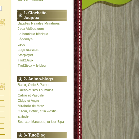
1- Clochetto
Joujoux
Batailles Navales Miniatures
Jeux Vidéos.com
La boutique féérique
Légendya
Lego
Lego starwars
Starplayer
Troll2Jeux
Troll2jeux – le blog
2- Animo-blogs
Basic, Oinie & Patou
Cacao et ses zhumains
Caline et Pascale
Cidgy et Angie
Mirabelle de Metz
Oscar, Defne, et la westie-
attitude
Socrate, Mascotte, et leur Bipa
3- TutoBlog