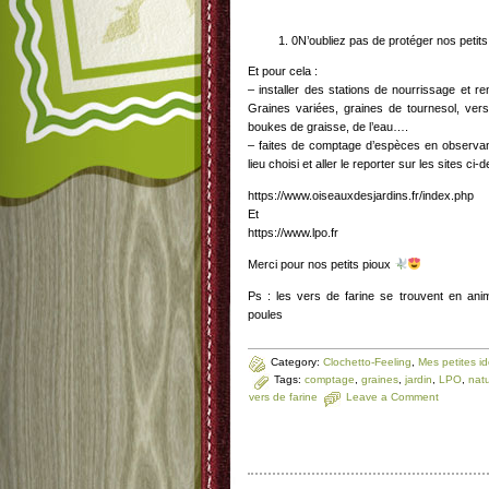
0N’oubliez pas de protéger nos petits a
Et pour cela :
– installer des stations de nourrissage et re
Graines variées, graines de tournesol, ve
boukes de graisse, de l’eau….
– faites de comptage d’espèces en observant
lieu choisi et aller le reporter sur les sites ci
https://www.oiseauxdesjardins.fr/index.php
Et
https://www.lpo.fr
Merci pour nos petits pioux
Ps : les vers de farine se trouvent en anim
poules
Category:
Clochetto-Feeling
,
Mes petites id
Tags:
comptage
,
graines
,
jardin
,
LPO
,
nat
vers de farine
Leave a Comment