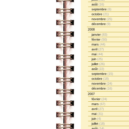
août
(16)
septembre
(6)
octobre
(21)
novembre
(25)
décembre
(9)
2008
janvier
(83)
février
(50)
mars
(44)
avril
(27)
mai
(44)
juin
(25)
juillet
(26)
août
(22)
septembre
(15)
octobre
(18)
novembre
(24)
décembre
(16)
2007
février
(24)
mars
(67)
avril
(27)
mai
(31)
juin
(4)
juillet
(18)
août
(14)