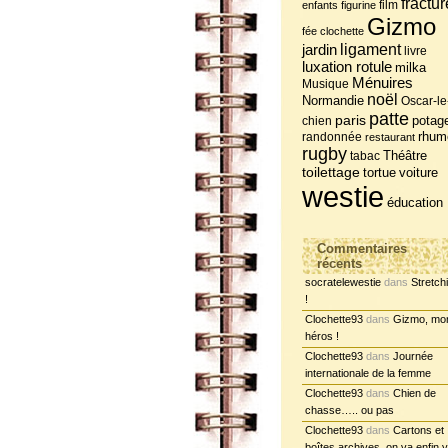
fractur
film
enfants
figurine
Gizmo
fée clochette
jardin
ligament
livre
luxation rotule
milka
Ménuires
Musique
noël
Normandie
Oscar-le
patte
paris
potag
chien
randonnée
rhum
restaurant
rugby
tabac
Théâtre
toilettage
tortue
voiture
westie
éducation
Commentaires
récents
socratelewestie
dans
Stretch
!
Clochette93
dans
Gizmo, mo
héros !
Clochette93
dans
Journée
internationale de la femme
Clochette93
dans
Chien de
chasse….. ou pas
Clochette93
dans
Cartons et
boîtes archives, on va enfin y