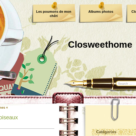
Les poumons de mon
Albums photos
Cl
chéri
Closweethome
mes «
 oiseaux
Catégories