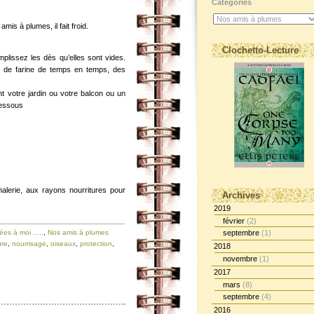
Catégories
mis à plumes, il fait froid.
Clochetto-Lecture
mplissez les dès qu’elles sont vides.
rs de farine de temps en temps, des
 votre jardin ou votre balcon ou un
-dessous
alerie, aux rayons nourritures pour
Archives
2019
février
(2)
ées à moi .....
,
Nos amis à plumes
septembre
(1)
ure
,
nourrisage
,
oiseaux
,
protection
,
2018
novembre
(1)
2017
mars
(8)
septembre
(4)
2016