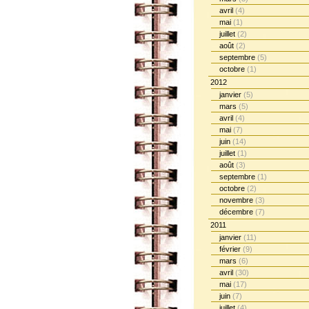
avril
(4)
mai
(1)
juillet
(2)
août
(2)
septembre
(5)
octobre
(1)
2012
janvier
(5)
mars
(5)
avril
(4)
mai
(7)
juin
(14)
juillet
(1)
août
(3)
septembre
(1)
octobre
(2)
novembre
(3)
décembre
(7)
2011
janvier
(11)
février
(9)
mars
(6)
avril
(30)
mai
(17)
juin
(7)
juillet
(4)