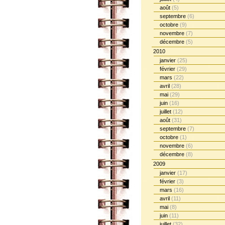
août
(5)
septembre
(6)
octobre
(9)
novembre
(7)
décembre
(5)
2010
janvier
(25)
février
(29)
mars
(22)
avril
(28)
mai
(29)
juin
(16)
juillet
(12)
août
(31)
septembre
(7)
octobre
(1)
novembre
(6)
décembre
(8)
2009
janvier
(17)
février
(3)
mars
(16)
avril
(11)
mai
(8)
juin
(11)
juillet
(32)