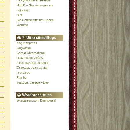
La synophilie en France
NEED – Nos écossais en
détresse
SPA
Sté Canine d'Ile de France
Wanimo
7- Utilo-sites/Blogs
blog it express
BlogCloud
Cercle Chromatique
Dailymotion vidéos
Flickr partage d'images
Gravatar, votre avatar
i services
Php bb
youtube, partage vidéo
Wordpress trucs
Wordpress.com Dashboard