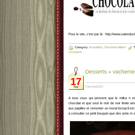
Pour le site, c’est par là : http://www.salondu
Category:
Actualités
,
Clochetto-Miam
Comment
Desserts « vachemen
17
Clochette93
Sep
A tous ceux qui pensent que le milka n es
chocolat et que seul le noir de noir limite a
aux papilles et remonter un moral lorsqu’il es
à consulter ce petit bouquin que des amis m on