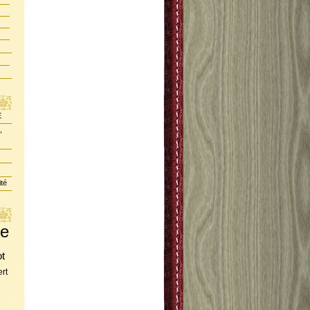
E
,
ité
te
ot
rt