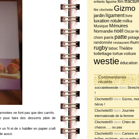
fractur
film
enfants
figurine
Gizmo
fée clochette
jardin
ligament
livre
luxation rotule
milka
Ménuires
Musique
noël
Normandie
Oscar-le
patte
paris
potag
chien
randonnée
rhum
restaurant
rugby
tabac
Théâtre
toilettage
tortue
voiture
westie
éducation
Commentaires
récents
socratelewestie
dans
Stretch
!
Clochette93
dans
Gizmo, mo
héros !
Clochette93
dans
Journée
rmottes ne font pas que des carrés.
internationale de la femme
e pour faire des desserts plein de
Clochette93
dans
Chien de
chasse….. ou pas
n N et de s habiller en papier craft
Clochette93
dans
Cartons et
de aussi.
boîtes archives, on va enfin y