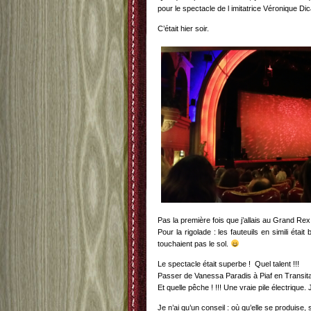
pour le spectacle de l imitatrice Véronique Dic
C’était hier soir.
Pas la première fois que j’allais au Grand Rex
Pour la rigolade : les fauteuils en simili éta
touchaient pas le sol.
Le spectacle était superbe ! Quel talent !!!
Passer de Vanessa Paradis à Piaf en Transitan
Et quelle pêche ! !!! Une vraie pile électrique. 
Je n’ai qu’un conseil : où qu’elle se produise, s