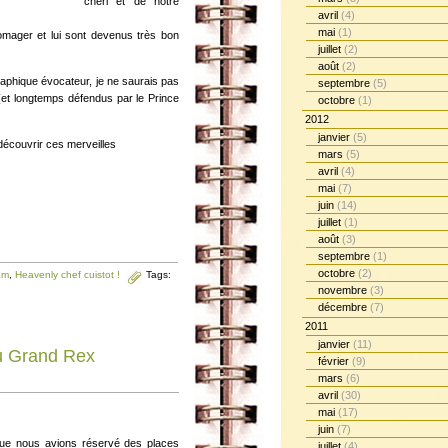
chéri et de notre
avril
(4)
mai
(1)
omager et lui sont devenus très bon
juillet
(2)
août
(2)
raphique évocateur, je ne saurais pas
septembre
(5)
 (et longtemps défendus par le Prince
octobre
(1)
2012
janvier
(5)
 découvrir ces merveilles
mars
(5)
avril
(4)
mai
(7)
juin
(14)
juillet
(1)
août
(3)
septembre
(1)
octobre
(2)
am
,
Heavenly chef cuistot !
Tags:
novembre
(3)
décembre
(7)
2011
janvier
(11)
u Grand Rex
février
(9)
mars
(6)
avril
(30)
mai
(17)
juin
(7)
 que nous avions réservé des places
juillet
(4)