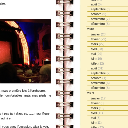
aire.
août
(5)
septembre
(6)
octobre
(9)
novembre
(7)
décembre
(5)
2010
janvier
(25)
février
(29)
mars
(22)
avril
(28)
mai
(29)
juin
(16)
juillet
(12)
août
(31)
septembre
(7)
octobre
(1)
novembre
(6)
décembre
(8)
, mais première fois à l’orchestre.
2009
it bien confortables, mais mes pieds ne
janvier
(17)
février
(3)
mars
(16)
avril
(11)
t pas tant d’autres. ….. magnifique.
mai
(8)
J’admire.
juin
(11)
i vous avez l’occasion, allez la voir.
juillet
(32)