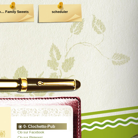
o… Family Sweets
scheduler
0- Clochetto-Pub
Clo sur Facebook
Clo sur Pinterest