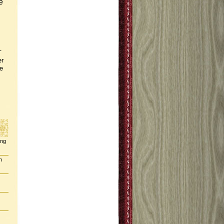
e
-
er
e
ing
n