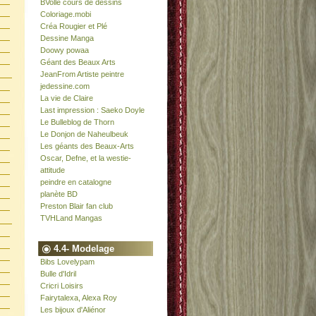
BVolle cours de dessins
Coloriage.mobi
Créa Rougier et Plé
Dessine Manga
Doowy powaa
Géant des Beaux Arts
JeanFrom Artiste peintre
jedessine.com
La vie de Claire
Last impression : Saeko Doyle
Le Bulleblog de Thorn
Le Donjon de Naheulbeuk
Les géants des Beaux-Arts
Oscar, Defne, et la westie-
attitude
peindre en catalogne
planète BD
Preston Blair fan club
TVHLand Mangas
4.4- Modelage
Bibs Lovelypam
Bulle d'Idril
Cricri Loisirs
Fairytalexa, Alexa Roy
Les bijoux d'Aliénor