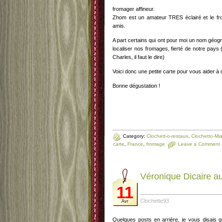
fromager affineur.
Zhom est un amateur TRES éclairé et le fr
amis.
A part certains qui ont pour moi un nom géog
localiser nos fromages, fierté de notre pays
Charles, il faut le dire)
Voici donc une petite carte pour vous aider à
Bonne dégustation !
Category:
Clochett-o-restaux
,
Clochetto-Mi
carte
,
France
,
fromage
Leave a Comment
Véronique Dicaire a
11
Clochette93
Avr
Quelques posts en arrière, je vous disais