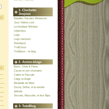
1- Clochetto
Joujoux
Batailles Navales Miniatures
Jeux Vidéos.com
La boutique féérique
Légendya
Lego
Lego starwars
Starplayer
Troll2Jeux
Troll2jeux – le blog
2- Animo-blogs
Basic, Oinie & Patou
Cacao et ses zhumains
Caline et Pascale
Cidgy et Angie
Mirabelle de Metz
Oscar, Defne, et la westie-
attitude
Socrate, Mascotte, et leur Bipa
3- TutoBlog