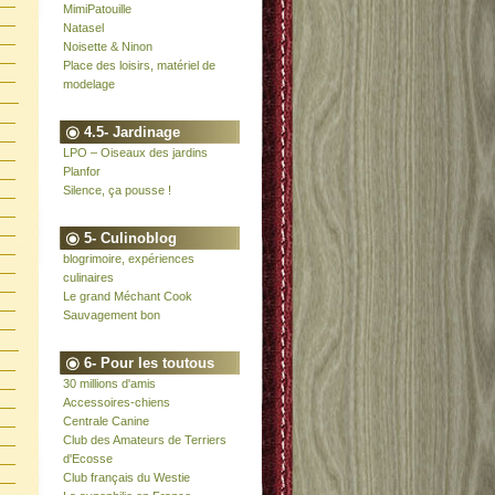
MimiPatouille
Natasel
Noisette & Ninon
Place des loisirs, matériel de
modelage
4.5- Jardinage
LPO – Oiseaux des jardins
Planfor
Silence, ça pousse !
5- Culinoblog
blogrimoire, expériences
culinaires
Le grand Méchant Cook
Sauvagement bon
6- Pour les toutous
30 millions d'amis
Accessoires-chiens
Centrale Canine
Club des Amateurs de Terriers
d'Ecosse
Club français du Westie