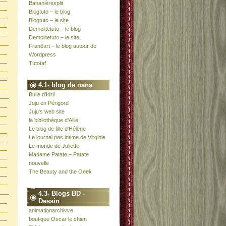
Bananièresplit
Blogtuto – le blog
Blogtuto – le site
Demolitetuto – le blog
Demolitetuto – le site
Fran6art – le blog autour de
Wordpress
Tutotaf
4.1- blog de nana
Bulle d'Idril
Juju en Périgord
Juju's web site
la bibliothèque d'Allie
Le blog de fille d'Hélène
Le journal pas intime de Virginie
Le monde de Juliette
Madame Patate – Patate
nouvelle
The Beauty and the Geek
4.3- Blogs BD -
Dessin
animationarchivve
boutique Oscar le chien