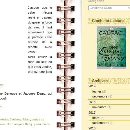
Catégories
J’avoue que le
cake m’étant
resté en travers
Clochetto-Lecture
du gosier à force
de rire, il faut
absolument que
je partage cette
revisite de la
recette avec
vous.
Alors enfilez la
robe couleur ce
que vous voulez,
prenez une jatte
Archives
idé
2019
février
(2)
ine Deneuve et Jacques Demy, qui
septembre
(1)
oool)
2018
ci
novembre
(1)
2017
mars
(8)
loisirs
,
Clochetto-Miam
,
coups de
septembre
(4)
euve
,
film
,
Jacques Demy
,
peau d'âne
,
2016