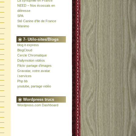
La synophilie en France
NEED – Nos écossais en
détresse
SPA
Sté Canine d'Ile de France
Wanimo
7- Utilo-sites/Blogs
blog it express
BlogCloud
Cercle Chromatique
Dailymotion vidéos
Flickr partage d'images
Gravatar, votre avatar
i services
Php bb
youtube, partage vidéo
Wordpress trucs
Wordpress.com Dashboard