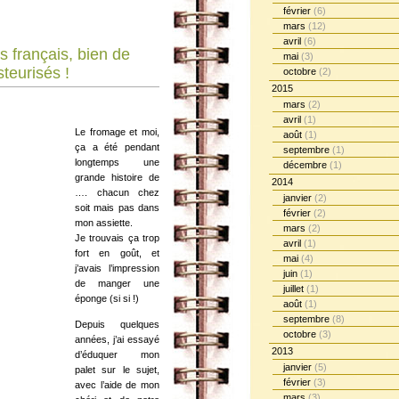
février
(6)
mars
(12)
avril
(6)
 français, bien de
mai
(3)
teurisés !
octobre
(2)
2015
mars
(2)
avril
(1)
Le fromage et moi,
août
(1)
ça a été pendant
septembre
(1)
longtemps une
décembre
(1)
grande histoire de
2014
…. chacun chez
janvier
(2)
soit mais pas dans
février
(2)
mon assiette.
mars
(2)
Je trouvais ça trop
avril
(1)
fort en goût, et
mai
(4)
j’avais l’impression
juin
(1)
de manger une
juillet
(1)
éponge (si si !)
août
(1)
septembre
(8)
Depuis quelques
octobre
(3)
années, j’ai essayé
2013
d’éduquer mon
janvier
(5)
palet sur le sujet,
février
(3)
avec l’aide de mon
mars
(3)