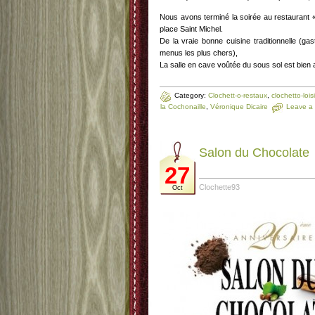
Nous avons terminé la soirée au restaurant « 
place Saint Michel.
De la vraie bonne cuisine traditionnelle (g
menus les plus chers),
La salle en cave voûtée du sous sol est bien 
Category:
Clochett-o-restaux
,
clochetto-loisi
la Cochonaille
,
Véronique Dicaire
Leave a
Salon du Chocolate
27
Clochette93
Oct