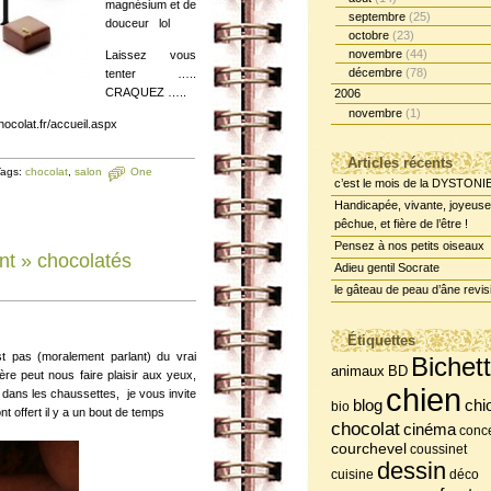
magnésium et de
septembre
(25)
douceur lol
octobre
(23)
novembre
(44)
Laissez vous
décembre
(78)
tenter …..
CRAQUEZ …..
2006
novembre
(1)
chocolat.fr/accueil.aspx
Articles récents
Tags:
chocolat
,
salon
One
c’est le mois de la DYSTONI
Handicapée, vivante, joyeuse
pêchue, et fière de l’être !
Pensez à nos petits oiseaux
t » chocolatés
Adieu gentil Socrate
le gâteau de peau d’âne revis
Étiquettes
t pas (moralement parlant) du vrai
Bichet
BD
animaux
mère peut nous faire plaisir aux yeux,
chien
t dans les chaussettes, je vous invite
chi
blog
bio
t offert il y a un bout de temps
chocolat
cinéma
conce
courchevel
coussinet
dessin
cuisine
déco