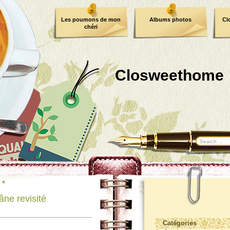
Les poumons de mon
Albums photos
Cl
chéri
Closweethome
 «
âne revisité
Catégories