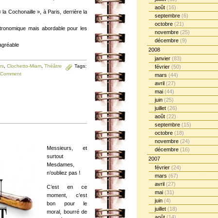
août
(16)
la Cochonaille », à Paris, derrière la
septembre
(6)
octobre
(21)
astronomique mais abordable pour les
novembre
(25)
décembre
(9)
agréable
2008
janvier
(83)
rs
,
Clochetto-Miam
,
Théâtre
Tags:
février
(50)
 Comment
mars
(44)
avril
(27)
mai
(44)
juin
(25)
juillet
(26)
août
(22)
septembre
(15)
octobre
(18)
novembre
(24)
Messieurs, et
décembre
(16)
surtout
2007
Mesdames,
février
(24)
n’oubliez pas !
mars
(67)
avril
(27)
C’est en ce
mai
(31)
moment, c’est
juin
(4)
bon pour le
juillet
(18)
moral, bourré de
août
(14)