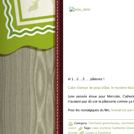
et 1…2….3 …. pâtissez !
Cake d’amour de peau d’âne, le mystère éluc
(une pensée émue pour Mercotte, Cather
n’avaient pas dû voir la pâtisserie comme ça l
Pour les nostalgiques du film,
l’extrait est par i
Category:
Clochetto-grelucheries
,
clochetto-
coeur
Tags:
cake d'amour
,
Catherine Den
recette
Leave a Comment