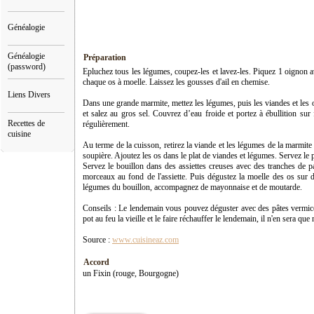
Généalogie
Généalogie
Préparation
(password)
Epluchez tous les légumes, coupez-les et lavez-les. Piquez 1 oignon av
chaque os à moelle. Laissez les gousses d'ail en chemise.
Liens Divers
Dans une grande marmite, mettez les légumes, puis les viandes et les o
et salez au gros sel. Couvrez d’eau froide et portez à ébullition su
Recettes de
régulièrement.
cuisine
Au terme de la cuisson, retirez la viande et les légumes de la marmite
soupière. Ajoutez les os dans le plat de viandes et légumes. Servez le
Servez le bouillon dans des assiettes creuses avec des tranches de pain
morceaux au fond de l'assiette. Puis dégustez la moelle des os sur 
légumes du bouillon, accompagnez de mayonnaise et de moutarde.
Conseils : Le lendemain vous pouvez déguster avec des pâtes vermice
pot au feu la vieille et le faire réchauffer le lendemain, il n'en sera que 
Source :
www.cuisineaz.com
Accord
un Fixin (rouge, Bourgogne)