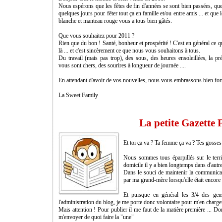
Nous espérons que les fêtes de fin d'années se sont bien passées, qu
quelques jours pour fêter tout ça en famille et/ou entre amis ... et que 
blanche et manteau rouge vous a tous bien gâtés.
Que vous souhaitez pour 2011 ?
Rien que du bon ! Santé, bonheur et prospérité ! C'est en général ce q
là ... et c'est sincèrement ce que nous vous souhaitons à tous.
Du travail (mais pas trop), des sous, des heures ensoleillées, la p
vous sont chers, des sourires à longueur de journée ....
En attendant d'avoir de vos nouvelles, nous vous embrassons bien for
La Sweet Family
La petite Gazette 
Et toi ça va ? Ta femme ça va ? Tes gosses 
Nous sommes tous éparpillés sur le territ
domicile il y a bien longtemps dans d'autr
Dans le souci de maintenir la communicati
par ma grand-mère lorsqu'elle était encore
Et puisque en général les 3/4 des gen
l'administration du blog, je me porte donc volontaire pour m'en charge
Mais attention ! Pour publier il me faut de la matière première ... Do
m'envoyer de quoi faire la "une"