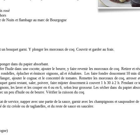
is rosé
ahors
ôte de Nuits et flambage au marc de Bourgogne
et un bouquet garni. Y plonger les morceaux de coq. Couvrir et garder au frais.
éponger dans du papier absorbant.
er l'huile dans une cocotte, ajouter le beurre, y faire revenir les morceaux de coq. Retirer et rés
n rondelles, éplucher et émincer oignons, ail et échalotes. Les faire fondre doucement 10 min d
langer, ajouter le cognac et le concentré de tomates. Remettre les morceaux de coq, arroser a
uquet garni restant, saler, poivrer, faire mijoter doucement à couvert 1 h 30 à 2 h. Pendant ce 
gnons, les laver et les couper en 4 ou en 6, selon leur grosseur. Les sécher dans du papier abso
ec un peu d'huile ou de beurre. Vérifier la cuisson du coq.
t de service, napper avec une partie de la sauce, garnir avec les champignons et saupoudrer de 
 de riz créole ou de tagliatelles, et du reste de sauce en saucière.
ogne)