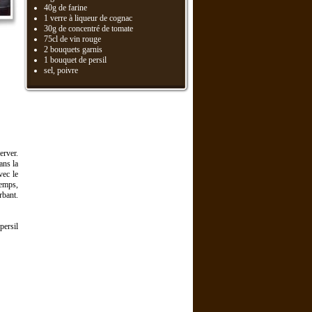
40g de farine
1 verre à liqueur de cognac
30g de concentré de tomate
75cl de vin rouge
2 bouquets garnis
1 bouquet de persil
sel, poivre
erver.
ans la
vec le
temps,
rbant.
persil