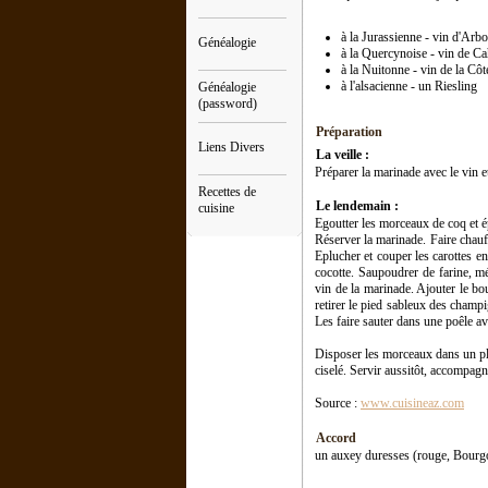
à la Jurassienne - vin d'Arbo
Généalogie
à la Quercynoise - vin de C
à la Nuitonne - vin de la C
à l'alsacienne - un Riesling
Généalogie
(password)
Préparation
Liens Divers
La veille :
Préparer la marinade avec le vin 
Recettes de
Le lendemain :
cuisine
Egoutter les morceaux de coq et 
Réserver la marinade. Faire chauff
Eplucher et couper les carottes e
cocotte. Saupoudrer de farine, mé
vin de la marinade. Ajouter le bo
retirer le pied sableux des champi
Les faire sauter dans une poêle av
Disposer les morceaux dans un pla
ciselé. Servir aussitôt, accompagné
Source :
www.cuisineaz.com
Accord
un auxey duresses (rouge, Bourg