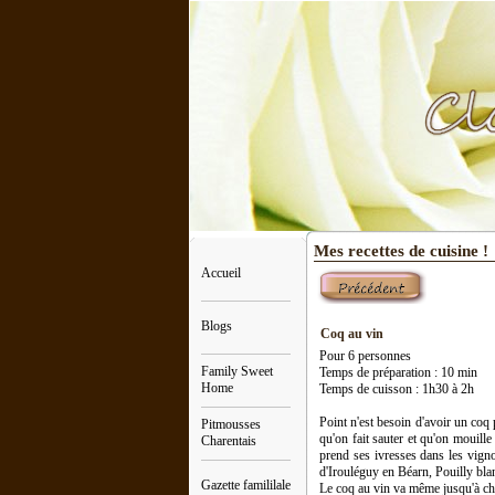
Mes recettes de cuisine !
Accueil
Blogs
Coq au vin
Pour 6 personnes
Family Sweet
Temps de préparation : 10 min
Home
Temps de cuisson : 1h30 à 2h
Point n'est besoin d'avoir un coq 
Pitmousses
qu'on fait sauter et qu'on mouille
Charentais
prend ses ivresses dans les vign
d'Irouléguy en Béarn, Pouilly blan
Gazette famililale
Le coq au vin va même jusqu'à cha