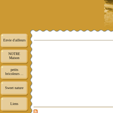
Envie d'ailleurs
NOTRE
Maison
petits
bricoleurs ...
Sweet nature
Liens