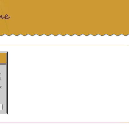
s
u
de