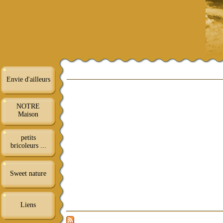
Envie d'ailleurs
NOTRE
Maison
petits
bricoleurs ...
Sweet nature
Liens