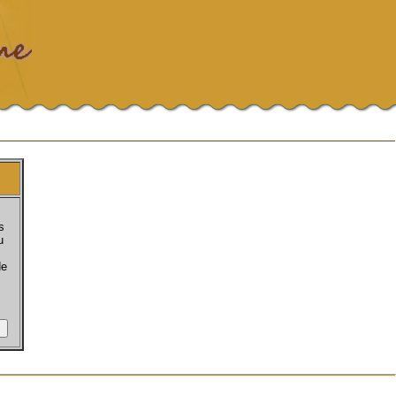
s
u
de