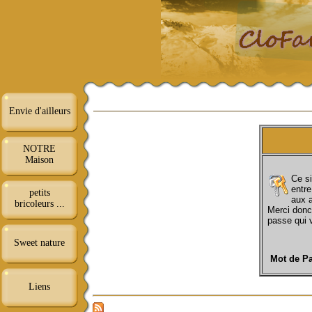
Envie d'ailleurs
NOTRE
Maison
Ce si
entre
petits
aux a
bricoleurs ...
Merci donc
passe qui 
Sweet nature
Mot de Pa
Liens